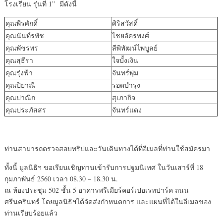
โรงเรียน รุ่นที่ 1” มีดังนี้
คุณพีรศักดิ์
ศิริสวัสดิ์
คุณนันท์รพัช
ไชยอัครพงศ์
คุณพัชรพร
ลีพิพัฒน์ไพบูลย์
คุณสุธีรา
ใจบั้งเงิน
คุณรุ่งฟ้า
จันทร์พุ่ม
คุณปิยาณี
รอดบำรุง
คุณปาณิก
สุเภากิจ
คุณประภัสสร
จันทร์แดง
ท่านสามารถตรวจสอบทริปและวันเดินทางได้ที่อีเมลที่ท่านใช้สมัครมา
ทั้งนี้ มูลนิธิฯ ขอเรียนเชิญท่านเข้ารับการปฐมนิเทศ ในวันเสาร์ที่ 18
กุมภาพันธ์ 2560 เวลา 08.30 – 18.30 น.
ณ ห้องประชุม 502 ชั้น 5 อาคารพรีเมียร์คอร์เปอเรทปาร์ค ถนน
ศรีนครินทร์ โดยมูลนิธิฯได้จัดส่งกำหนดการ และแผนที่ได้ในอีเมลของ
ท่านเรียบร้อยแล้ว