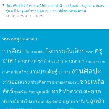
วันอาทิตย์ที่ 9 สิงหาคม 2569 อาสาทำดี – ลุยโคลน – ปลูกป่าชายเลน
รุ่น 6 ปี 69 ดูแลป่าชายเลน ณ. ปากแม่น้ำสมุทรสงคราม
24 July 2026 at 14 : 18 PM
หมวดหมู่งานอาสา
ครู
กิจกรรมกับเด็กๆ
การศึกษา
กิจกรรม BBL
คนชรา
อาสา
ค่ายนานาชาติ
ค่ายอาสา
ค่ายอนุรักษ์
ค่ายเกษตร
งาน
งานศิลปะ
งานประดิษฐ์
งานก่อสร้าง
งานฝีมือ
IT
ช่วยเหลือ
งานออกแรง
ช่วยกิจกรรม
ช่วยเตรียมงาน
สัตว์
ทาสี
ทำความสะอาด
ดูแลเด็ก
ซ่อมห้องเรียน
ปลูกป่า
ปลูกปะการัง
ทำยางยืด
ทำโป่ง
บริจาค
ปลูกต้นไม้