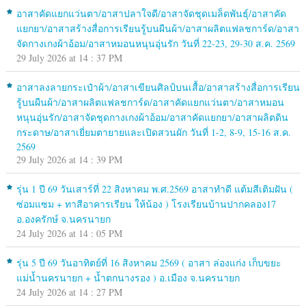
อาสาคัดแยกแว่นตา/อาสาปลาใจดี/อาสาจัดชุดเมล็ดพันธุ์/อาสาคัด
แยกยา/อาสาสร้างสื่อการเรียนรู้บนผืนผ้า/อาสาผลิตแฟลชการ์ด/อาสา
จัดกางเกงผ้าอ้อม/อาสาหมอนหนุนอุ่นรัก วันที่ 22-23, 29-30 ส.ค. 2569
29 July 2026 at 14 : 37 PM
อาสาลงลายกระเป๋าผ้า/อาสาเขียนศิลป์บนเสื้อ/อาสาสร้างสื่อการเรียน
รู้บนผืนผ้า/อาสาผลิตแฟลชการ์ด/อาสาคัดแยกแว่นตา/อาสาหมอน
หนุนอุ่นรัก/อาสาจัดชุดกางเกงผ้าอ้อม/อาสาคัดแยกยา/อาสาผลิตดิน
กระดาษ/อาสาเยี่ยมตายายและเปิดสวนผัก วันที่ 1-2, 8-9, 15-16 ส.ค.
2569
29 July 2026 at 14 : 39 PM
รุ่น 1 ปี 69 วันเสาร์ที่ 22 สิงหาคม พ.ศ.2569 อาสาทำดี แต้มสีเติมฝัน (
ซ่อมแซม + ทาสีอาคารเรียน ให้น้อง ) โรงเรียนบ้านปากคลอง17
อ.องครักษ์ จ.นครนายก
24 July 2026 at 14 : 05 PM
รุ่น 5 ปี 69 วันอาทิตย์ที่ 16 สิงหาคม 2569 ( อาสา ล่องแก่ง เก็บขยะ
แม่น้ำนครนายก + น้ำตกนางรอง ) อ.เมือง จ.นครนายก
24 July 2026 at 14 : 27 PM