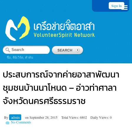
Sign In
ชื่อ, คีย์เวิร์ด, คำค้น
ประสบการณ์จากค่ายอาสาพัฒนา
ชุมชนบ้านนาโหนด – อ่าวท่าศาลา
จังหวัดนครศรีธรรมราช
By
admin
on
September 28, 2015
Total Views: 6802
Daily Views: 0
No Comments