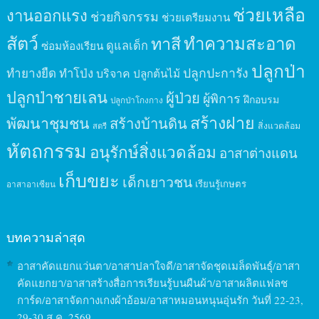
ช่วยเหลือ
งานออกแรง
ช่วยกิจกรรม
ช่วยเตรียมงาน
สัตว์
ทาสี
ทำความสะอาด
ดูแลเด็ก
ซ่อมห้องเรียน
ปลูกป่า
ปลูกปะการัง
ทำยางยืด
ทำโป่ง
บริจาค
ปลูกต้นไม้
ปลูกป่าชายเลน
ผู้ป่วย
ผู้พิการ
ฝึกอบรม
ปลูกป่าโกงกาง
สร้างฝาย
พัฒนาชุมชน
สร้างบ้านดิน
สิ่งแวดล้อม
สตรี
หัตถกรรม
อนุรักษ์สิ่งแวดล้อม
อาสาต่างแดน
เก็บขยะ
เด็กเยาวชน
เรียนรู้เกษตร
อาสาอาเซียน
บทความล่าสุด
อาสาคัดแยกแว่นตา/อาสาปลาใจดี/อาสาจัดชุดเมล็ดพันธุ์/อาสา
คัดแยกยา/อาสาสร้างสื่อการเรียนรู้บนผืนผ้า/อาสาผลิตแฟลช
การ์ด/อาสาจัดกางเกงผ้าอ้อม/อาสาหมอนหนุนอุ่นรัก วันที่ 22-23,
29-30 ส.ค. 2569