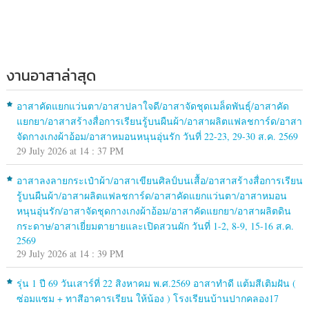
งานอาสาล่าสุด
อาสาคัดแยกแว่นตา/อาสาปลาใจดี/อาสาจัดชุดเมล็ดพันธุ์/อาสาคัด
แยกยา/อาสาสร้างสื่อการเรียนรู้บนผืนผ้า/อาสาผลิตแฟลชการ์ด/อาสา
จัดกางเกงผ้าอ้อม/อาสาหมอนหนุนอุ่นรัก วันที่ 22-23, 29-30 ส.ค. 2569
29 July 2026 at 14 : 37 PM
อาสาลงลายกระเป๋าผ้า/อาสาเขียนศิลป์บนเสื้อ/อาสาสร้างสื่อการเรียน
รู้บนผืนผ้า/อาสาผลิตแฟลชการ์ด/อาสาคัดแยกแว่นตา/อาสาหมอน
หนุนอุ่นรัก/อาสาจัดชุดกางเกงผ้าอ้อม/อาสาคัดแยกยา/อาสาผลิตดิน
กระดาษ/อาสาเยี่ยมตายายและเปิดสวนผัก วันที่ 1-2, 8-9, 15-16 ส.ค.
2569
29 July 2026 at 14 : 39 PM
รุ่น 1 ปี 69 วันเสาร์ที่ 22 สิงหาคม พ.ศ.2569 อาสาทำดี แต้มสีเติมฝัน (
ซ่อมแซม + ทาสีอาคารเรียน ให้น้อง ) โรงเรียนบ้านปากคลอง17