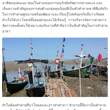
อาชีพของตนเอง ชอบในส่วนของการอนุรักษ์ทรัพยากรทางทะเล และ
เห็นความสำคัญของการต่อต้านกลุ่มทุนนิยมที่เป็นตัวทำลายชาติที่แท้จริง
ในการทำค่ายคู่ขนานพร้อมพัฒนาและเรียนรู้ไปพร้อมๆกันถือว่าเกิดผล
สำเร็จได้ประโยชน์ทั้งสองฝ่ายและได้เรียนรู้ การบริหารจัดการค่ายการ
จัดการคนตั้งคนให้เหมาะสมกับงานที่ทำถือว่าเป็นสิ่งสำคัญในการทำค่าย
อาสา
ทำไมต้องทำค่ายที่นาโหนดและอ่าวท่าศาลา? คำถามนี้ถือว่าเป็นคำถาม