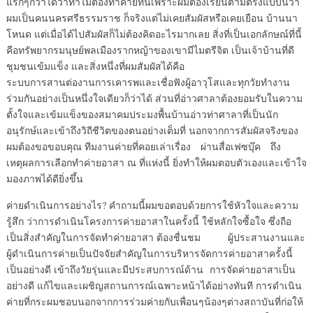
แรกๆก็ว่าได้ว่าทำไมต้องทำค่ายที่นี้เพราะผมต้องเรียนตามตรงแบบนี้ว่า
ผมเป็นคนนครศรีธรรมราช ก็จริงแต่ไม่เคยสัมผัสหรือเคยเยือน บ้านนา
โหนด แต่เมื่อได้ไปสัมผัสก็ไม่ต้องคิดอะไรมากเลย สิ่งที่เป็นเอกลักษณ์ที่นี้
คือทรัพยากรมนุษย์พลเมืองรากหญ้าของเขามีไมตรีจิต เป็นเจ้าบ้านที่ดี
ชุมชนเข้มแข็ง และสิ่งหนึ่งที่ผมสัมผัสได้คือ
ระบบการสานต่องานการเคารพและเชื่อฟังผู้อาวุโสและทุกวัยทำงาน
ร่วมกันอย่างเป็นหนึ่งใจเดียวก็ว่าได้ ส่วนที่อ่าวศาลาต้องยอมรับในความ
ตั้งใจและเข้มแข็งของสมาคมประมงพื้นบ้านอ่าวท่าศาลาที่เป็นนัก
อนุรักษ์และเข้าถึงวิถีชีวิตของตนอย่างเต็มที่ นอกจากการสัมผัสจริงของ
ผมต้องขอขอบคุณ ทีมงานค่ายที่คอยเล่าเรื่อง ผ่านสื่อเฟซบุ๊ค ถึง
เหตุผลการเลือกทำค่ายอาสา ณ ที่แห่งนี้ ยิ่งทำให้ผมตอบตัวเองและเข้าใจ
มองภาพได้ดียิ่งขึ้น
ค่ายดำเนินการอย่างไร? คำถามนี้ผมขอตอบด้วยการใช้หัวใจและความ
รู้สึก ว่าการดำเนินโครงการค่ายอาสาในครั้งนี้ ใช้หลักใจซื้อใจ ซึ่งถือ
เป็นสิ่งสำคัญในการจัดทำค่ายอาสา ต้องชื่นชม ผู้ประสานงานและ
ผู้ดำเนินการค่ายเป็นปัจจัยสำคัญในการบริหารจัดการค่ายอาสาครั้งนี้
เป็นอย่างดี เข้าถึงวัยรุ่นและมีประสบการณ์ด้าน การจัดค่ายอาสาเป็น
อย่างดี แก้ไขและเผชิญสถานการณ์เฉพาะหน้าได้อย่างทันที การดำเนิน
ค่ายที่กระผมชอบนอกจากการร่วมค่ายกับเพื่อนๆน้องๆต่างสถาบันที่ก่อให้