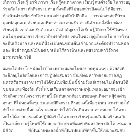
เกิดการเรียนรู้ อาทิ ภาษา เรียนรู้คนต่างภาค เรียนรู้คนต่างวัย ในการอยู่
ร่วมกันในการทำกิจกรรมค่าย สิ่งหนึ่งที่ไม่ขอกล่าวถึงคงไม่ได้คือการ
ดำเนินค่ายเพื่อเข้าถึงชุมชนอย่างลุ่มลึกไปอีกคือ การพักอาศัยที่บ้าน
คุณพ่อคุณแม่ ด้วยบุคคลที่มาต่างครอบครัว ต่างนิสัย แต่สิ่งที่เราต้อง
เรียนรู้คือเราต้องปรับตัว และ สิ่งสำคัญเราได้เรียนรู้วิถีการใช้ชีวิตของ
คนในชุมชนอย่างเรียกว่าถึงพริกถึงขิง เช่นในช่วงฤดูเก็บผลไม้ ชาวบ้าน
จะตื่นเร็วมาก และคนที่นี้จะเป็นคนขยันตื่นเช้ามากและต้องทำงานหนัก
และ สิ่งสำคัญผลไม้ของเขาเน้นไร้สารพิษ และพยายามหาวิธีทาง
ธรรมชาติมาใช้
ผมจะได้ประโยชน์อะไรบ้าง เพราะผมจะไม่ขอขาดทุนแน่ๆ? ด้วยสิ่งที่
ระลึกอยู่ในจิตใจและการปฏิบัติเสมอว่า บัณฑิตมหาวิทยาลัยราชภัฏ
นครศรีธรรมราช เราไม่ได้จบไปเพื่อเป็นขี้ข้าฝรั่งแต่เราจบไปเพื่อรับใช้
ชุมชนและท้องถิ่น ดังนั้นขอเรียนตามตรงว่าผมทุ่มเทและอยากจะเข้า
ร่วมกิจกรรมโครงการค่ายนี้ อันดับแรกต้องขอขอบคุณทีมงานผู้จัดค่าย
อาสา ที่ไม่ทอดทิ้งชุมชนและมีกิจกรรมดีๆอย่างนี้เพื่อชุมชน ถามว่าผมได้
กำไรจากค่ายนี้อย่างไร บอกเลยว่าได้กำไรเกินความคาดหมาย ได้จาก
อะไรได้จากการลงมือปฏิบัติจริงได้จากการเรียนรู้และสัมผัสจริงจนเกิด
เป็นองค์ความรู้ใหม่ที่ใช้ต่อยอดกิจกรรมที่ผมทำที่มหาวิทยาลัยได้ เช่นฝาย
มีชีวิต ที่เป็นฝ่ายชะลอน้ำที่เป็นรูปแบบที่ทำขึ้นให้เหมาะสมกับ