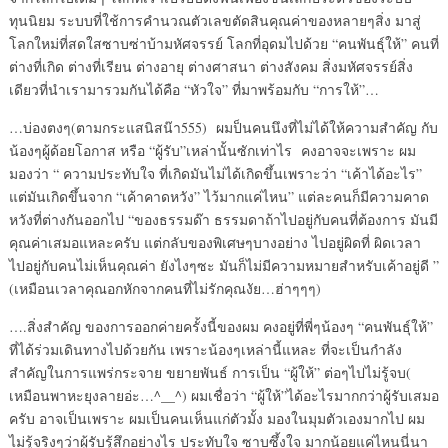
ทุนนิยม ระบบที่ใช้การคำนวณตัวเลขตัดสินคุณค่าของหลายๆสิ่ง มาสู่
โลกใหม่ที่สดใสซาบซ่าบ้ามหัศจรรย์ โลกที่อุดมไปด้วย “คนพันธุ์ให้” คนที่
ต่างที่เกิด ต่างที่เรียน ต่างอายุ ต่างศาสนา ต่างสังคม สิ่งมหัศจรรย์สิ่ง
เดียวที่นำเรามารวมกันได้คือ “หัวใจ” ที่มาพร้อมกับ “การให้”…
…บ่องตงๆ(ตามกระแสนิสน๊า555) ผมป็นคนนึงที่ไม่ได้ให้ความสำคัญ กับ
น้องๆผู้ด้อยโอกาส หรือ “ผู้รับ”เหล่านั้นซักเท่าไร คงอาจจะเพราะ ผม
มองว่า “ ความประทับใจ ที่เกิดมันไม่ได้เกิดขึ้นเพราะว่า “เค้าได้อะไร”
แต่มันเกิดขึ้นจาก “เค้าคาดหวัง” ไว้มากแค่ไหน” แต่ละคนก็มีความคาด
หวังที่ต่างกันออกไป “ของธรรมด๊า ธรรมดาถ้าไปอยู่กับคนที่ต้องการ มันมี
คุณค่าเสมอแหละครับ แต่กลับของพิเศษๆบางอย่าง ไปอยู่ผิดที่ ผิดเวลา
ไปอยู่กับคนไม่เห็นคุณค่า ยังไงๆซะ มันก็ไม่มีความหมายสำหรับเค้าอยู่ดี ”
(เหมือนเวลาคุณอกหักจากคนที่ไม่รักคุณงัย…ฮ่าๆๆๆ)
….สิ่งสำคัญ ของการออกค่ายครั้งนี้ของผม คงอยู่ที่พี่ๆน้องๆ “คนพันธุ์ให้”
ที่ได้ร่วมเดินทางไปด้วยกัน เพราะน้องๆเหล่านี้แหละ ที่จะเป็นกำลัง
สำคัญในการแพร่กระจาย ขยายพันธ์ การเป็น “ผู้ให้” ต่อๆไปไม่รู้จบ(
เหมือนพาหะยุงลายอ่ะ…^__^) ผมเชื่อว่า “ผู้ให้”ได้อะไรมากกว่าผู้รับเสมอ
ครับ อาจเป็นเพราะ ผมเป็นคนเห็นแก่ตัวมั้ง มองในมุมตัวเองมากไป ผม
ไม่รู้จริงๆว่าผู้รับรู้สึกอย่างไร ประทับใจ ซาบซึ้งใจ มากน้อยแค่ไหนนี่นา