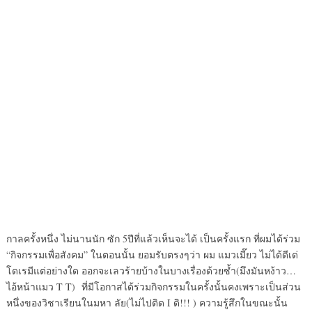
กาลครั้งหนึ่ง ไม่นานนัก ซัก 5ปีที่แล้วเห็นจะได้ เป็นครั้งแรก ที่ผมได้ร่วม
“กิจกรรมเพื่อสังคม” ในตอนนั้น ยอมรับตรงๆว่า ผม แมวเมี๊ยว ไม่ได้ดีเด่
โดเรมีแต่อย่างใด ออกจะเลวร้ายบ้างในบางเรื่องด้วยซ้ำ(มึงมันหง้าว…
ไอ้หน้าแมว T T) ที่มีโอกาสได้ร่วมกิจกรรมในครั้งนั้นคงเพราะเป็นส่วน
หนึ่งของวิชาเรียนในมหา ลัย(ไม่ไปติด I ดิ!!! ) ความรู้สึกในขณะนั้น