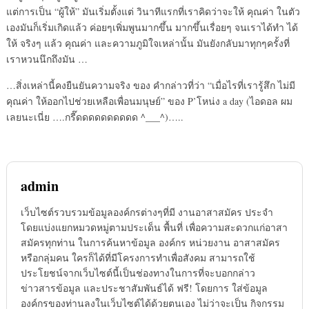
แต่การเป็น “ผู้ให้” มันเริ่มตั้งแต่ วินาทีแรกที่เราคิดว่าจะให้ คุณค่า ในตัว
เองมันก็เริ่มเกิดแล้ว ค่อยๆเพิ่มพูนมากขึ้น มากขึ้นเรื่อยๆ จนเราได้ทำ ได้
ให้ จริงๆ แล้ว คุณค่า และความภูมิใจเหล่านั้น มันยังกลับมาทุกๆครั้งที่
เราหวนนึกถึงมัน …
…สิ่งเหล่านี้คงยืนยันความจริง ของ คำกล่าวที่ว่า “เมื่อไรที่เรารู้สึก ไม่มี
คุณค่า ให้ออกไปช่วยเหลือเพื่อนมนุษย์” ของ P’โหน่ง a day (ไอดอล ผม
เลยนะเนี่ย ….กรี๊ดดดดดดดดดด ^___^)…..
admin
เว็บไซต์รวบรวมข้อมูลองค์กรต่างๆที่มี งานอาสาสมัคร ประจำ
โดยแบ่งแยกหมวดหมู่ตามประเด็น พื้นที่ เพื่อความสะดวกแก่อาสา
สมัครทุกท่าน ในการค้นหาข้อมูล องค์กร หน่วยงาน อาสาสมัคร
หรือกลุ่มคน ใครก็ได้ที่มีโครงการทำเพื่อสังคม สามารถใช้
ประโยชน์จากเว็บไซต์นี้เป็นช่องทางในการที่จะบอกกล่าว
ข่าวสารข้อมูล และประชาสัมพันธ์ได้ ฟรี! โดยการ ใส่ข้อมูล
องค์กรของท่านลงในเว็บไซต์ได้ด้วยตนเอง ไม่ว่าจะเป็น กิจกรรม