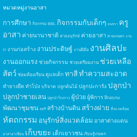
หมวดหมู่งานอาสา
ครู
กิจกรรมกับเด็กๆ
การศึกษา
กิจกรรม BBL
คนชรา
อาสา
ค่ายนานาชาติ
ค่ายอาสา
ค่ายอนุรักษ์
ค่ายเกษตร
งาน
งานศิลปะ
งานประดิษฐ์
งานก่อสร้าง
งานฝีมือ
IT
ช่วยเหลือ
งานออกแรง
ช่วยกิจกรรม
ช่วยเตรียมงาน
สัตว์
ทาสี
ทำความสะอาด
ดูแลเด็ก
ซ่อมห้องเรียน
ปลูกป่า
ปลูกปะการัง
ทำยางยืด
ทำโป่ง
บริจาค
ปลูกต้นไม้
ปลูกป่าชายเลน
ผู้ป่วย
ผู้พิการ
ฝึกอบรม
ปลูกป่าโกงกาง
สร้างฝาย
พัฒนาชุมชน
สร้างบ้านดิน
สิ่งแวดล้อม
สตรี
หัตถกรรม
อนุรักษ์สิ่งแวดล้อม
อาสาต่างแดน
เก็บขยะ
เด็กเยาวชน
เรียนรู้เกษตร
อาสาอาเซียน