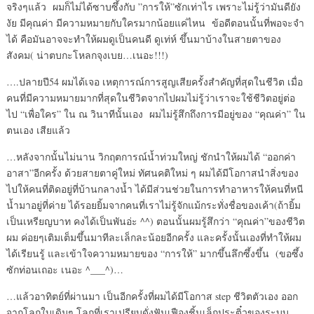
จริงๆแล้ว ผมก็ไม่ได้ซาบซึ้งกับ ”การให้”ซักเท่าไร เพราะไม่รู้ว่ามันดียัง
งัย มีคุณค่า มีความหมายกับใครมากน้อยแค่ไหน ข้อดีตอนนั้นที่พอจะจำ
ได้ คือมันอาจจะทำให้ผมดูเป็นคนดี ดูเท่ห์ ขึ้นมาบ้างในสายตาของ
สังคม( น่าตบกะโหลกจุงเบย…เนอะ!!!)
….ปลายปี54 ผมได้เจอ เหตุการณ์การสูญเสียครั้งสำคัญที่สุดในชีวิต เมื่อ
คนที่มีความหมายมากที่สุดในชีวิตจากไปผมไม่รู้ว่าเราจะใช้ชีวิตอยู่ต่อ
ไป “เพื่อใคร” ใน ณ วินาทีนั้นเอง ผมไม่รู้สึกถึงการมีอยู่ของ “คุณค่า” ใน
ตนเอง เสียแล้ว
…หลังจากนั้นไม่นาน วิกฤตการณ์น้ำท่วมใหญ่ ชักนำให้ผมได้ “ออกค่า
อาสา”อีกครั้ง ด้วยสายตาคู่ใหม่ ทัศนคติใหม่ ๆ ผมได้มีโอกาสนำสิ่งของ
ไปให้คนที่ติดอยู่ที่บ้านกลางน้ำ ได้มีส่วนช่วยในการทำอาหารให้คนที่หนี
น้ำมาอยู่ที่ค่าย ได้รอยยิ้มจากคนที่เราไม่รู้จักแม้กระทั่งชื่อของเค้า(ถ้ายิ้ม
เป็นเหรียญบาท คงได้เป็นพันอ่ะ ^^) ตอนนั้นผมรู้สึกว่า “คุณค่า”ของชีวิต
ผม ค่อยๆเติมเต็มขึ้นมาทีละเล็กละน้อยอีกครั้ง และครั้งนั้นเองที่ทำให้ผม
ได้เรียนรู้ และเข้าใจความหมายของ “การให้” มากขึ้นลึกซึ้งขึ้น (ขอซึ้ง
ซักท่อนเถอะ เนอะ ^___^)…
…แล้วอาทิตย์ที่ผ่านมา เป็นอีกครั้งที่ผมได้มีโอกาส step ชีวิตตัวเอง ออก
จากโลกใบเดิมๆ โลกที่เราเปรียบดั่งฟันเฟืองชิ้นเล็กประติ๋วของระบบ