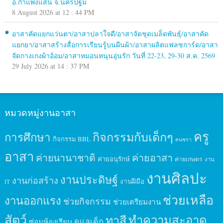
อ.กำแพงแสน จ.นครปฐม
8 August 2026 at 12 : 44 PM
อาสาคัดแยกแว่นตา/อาสาปลาใจดี/อาสาจัดชุดเมล็ดพันธุ์/อาสาคัด
แยกยา/อาสาสร้างสื่อการเรียนรู้บนผืนผ้า/อาสาผลิตแฟลชการ์ด/อาสา
จัดกางเกงผ้าอ้อม/อาสาหมอนหนุนอุ่นรัก วันที่ 22-23, 29-30 ส.ค. 2569
29 July 2026 at 14 : 37 PM
หมวดหมู่งานอาสา
ครู
กิจกรรมกับเด็กๆ
การศึกษา
กิจกรรม BBL
คนชรา
อาสา
ค่ายนานาชาติ
ค่ายอาสา
ค่ายอนุรักษ์
ค่ายเกษตร
งาน
งานศิลปะ
งานประดิษฐ์
งานก่อสร้าง
งานฝีมือ
IT
ช่วยเหลือ
งานออกแรง
ช่วยกิจกรรม
ช่วยเตรียมงาน
สัตว์
ทาสี
ทำความสะอาด
ดูแลเด็ก
ซ่อมห้องเรียน