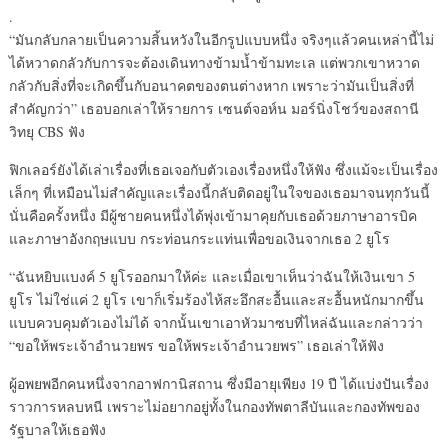
.
“มันกลับกลายเป็นความสิ้นหวังในอีกรูปแบบหนึ่ง จริงๆแล้วคนเหล่านี้ไม่
ได้หวาดกลัวกับการจะต้องเดินทางข้ามน้ำข้ามทะเล แต่พวกเขาหวาด
กลัวกับสิ่งที่จะเกิดขึ้นกับอนาคตของตนต่างหาก เพราะว่ามันเป็นสิ่งที่
สำคัญกว่า” เธอบอกเล่าให้รายการ เซนต์จอห์น มอร์นิ่งโชว์ของสถานี
วิทยุ CBS ฟัง
ฟิกเลอร์ยังได้เล่าเรื่องที่เธอเจอกับตัวเองเรื่องหนึ่งให้ฟัง ซึ่งแม้จะเป็นเรื่อง
เล็กๆ ที่เหมือนไม่สำคัญและเรื่องนี้กลับติดอยู่ในใจของเธอมาจนทุกวันนี้
นั่นคือครั้งหนึ่ง มีผู้ชายคนหนึ่งได้พุ่งเข้ามาคุยกับเธอด้วยภาษาอารบิค
และภาษาอังกฤษแบบ กระท่อนกระแท่นเพื่อขอเงินจากเธอ 2 ยูโร
“ฉันหยิบแบงค์ 5 ยูโรออกมาให้ค่ะ และเมื่อเขาเห็นว่าฉันให้เงินเขา 5
ยูโร ไม่ใช่แค่ 2 ยูโร เขาก็เริ่มร้องไห้สะอึกสะอื้นและสะอื้นหนักมากขึ้น
แบบควบคุมตัวเองไม่ได้ จากนั้นเขาเอาหัวมาซบที่ไหล่ฉันและกล่าวว่า
“ขอให้พระเจ้าอำนวยพร ขอให้พระเจ้าอำนวยพร” เธอเล่าให้ฟัง
ผู้อพยพอีกคนหนึ่งจากอาฟกานิสถาน ซึ่งมีอายุเพียง 19 ปี ได้แบ่งปันเรื่อง
ราวการหลบหนี เพราะไม่อยากอยู่ทั้งในกองทัพตาลีบันและกองทัพของ
รัฐบาลให้เธอฟัง