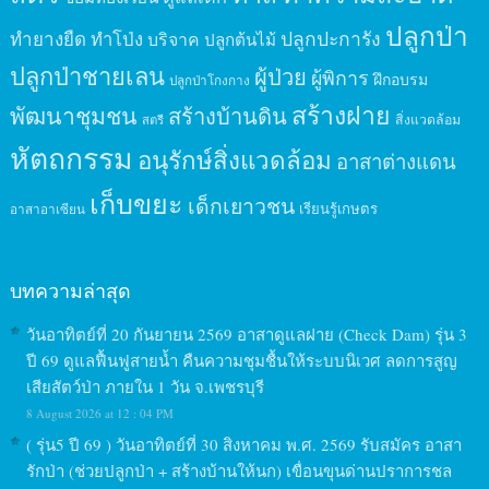
ปลูกป่า
ปลูกปะการัง
ทำยางยืด
ทำโป่ง
บริจาค
ปลูกต้นไม้
ปลูกป่าชายเลน
ผู้ป่วย
ผู้พิการ
ฝึกอบรม
ปลูกป่าโกงกาง
สร้างฝาย
พัฒนาชุมชน
สร้างบ้านดิน
สิ่งแวดล้อม
สตรี
หัตถกรรม
อนุรักษ์สิ่งแวดล้อม
อาสาต่างแดน
เก็บขยะ
เด็กเยาวชน
เรียนรู้เกษตร
อาสาอาเซียน
บทความล่าสุด
วันอาทิตย์ที่ 20 กันยายน 2569 อาสาดูแลฝาย (Check Dam) รุ่น 3
ปี 69 ดูแลฟื้นฟูสายน้ำ คืนความชุมชื้นให้ระบบนิเวศ ลดการสูญ
เสียสัตว์ป่า ภายใน 1 วัน จ.เพชรบุรี
8 August 2026 at 12 : 04 PM
( รุ่น5 ปี 69 ) วันอาทิตย์ที่ 30 สิงหาคม พ.ศ. 2569 รับสมัคร อาสา
รักป่า (ช่วยปลูกป่า + สร้างบ้านให้นก) เขื่อนขุนด่านปราการชล