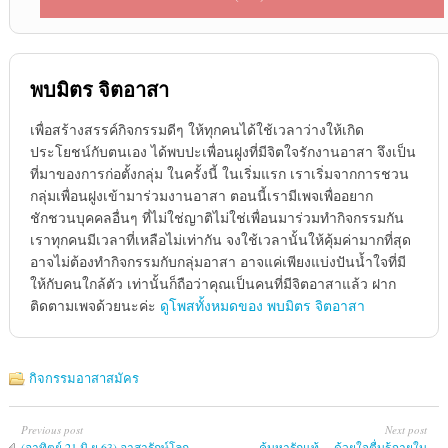
พบมิตร จิตอาสา
เพื่อสร้างสรรค์กิจกรรมดีๆ ให้ทุกคนได้ใช้เวลาว่างให้เกิด
ประโยชน์กับตนเอง ได้พบปะเพื่อนฝูงที่มีจิตใจรักงานอาสา จึงเป็น
ที่มาของการก่อตั้งกลุ่ม ในครั้งนี้ ในเริ่มแรก เราเริ่มจากการชวน
กลุ่มเพื่อนฝูงเข้ามาร่วมงานอาสา ตอนนี้เรามีเพจเพื่ออยาก
ชักชวนบุคคลอื่นๆ ที่ไม่ใช่ญาติไม่ใช่เพื่อนมาร่วมทำกิจกรรมกัน
เราทุกคนมีเวลาที่เหลือไม่เท่ากัน จงใช้เวลานั้นให้คุ้มค่ามากที่สุด
อาจไม่ต้องทำกิจกรรมกับกลุ่มอาสา อาจแค่เพียงแบ่งปันน้ำใจที่มี
ให้กับคนใกล้ตัว เท่านั้นก็ถือว่าคุณเป็นคนที่มีจิตอาสาแล้ว ฝาก
ติดตามเพจด้วยนะค่ะ
ดูโพสทั้งหมดของ พบมิตร จิตอาสา
กิจกรรมอาสาสมัคร
Previous post
Next post
(อาทิตย์ 21 มิ.ย.63) อาสารักษ์โลก
ค้นหารักแท้.... ด้วยใจตื่นรู้ภายใน