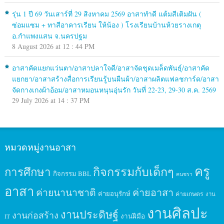
รุ่น 1 ปี 69 วันเสาร์ที่ 29 สิงหาคม 2569 อาสาทำดี แต้มสีเติมฝัน (
ซ่อมแซม + ทาสีอาคารเรียน ให้น้อง ) โรงเรียนบ้านห้วยรางเกตุ
อ.กำแพงแสน จ.นครปฐม
8 August 2026 at 12 : 44 PM
อาสาคัดแยกแว่นตา/อาสาปลาใจดี/อาสาจัดชุดเมล็ดพันธุ์/อาสาคัด
แยกยา/อาสาสร้างสื่อการเรียนรู้บนผืนผ้า/อาสาผลิตแฟลชการ์ด/อาสา
จัดกางเกงผ้าอ้อม/อาสาหมอนหนุนอุ่นรัก วันที่ 22-23, 29-30 ส.ค. 2569
29 July 2026 at 14 : 37 PM
หมวดหมู่งานอาสา
ครู
กิจกรรมกับเด็กๆ
การศึกษา
กิจกรรม BBL
คนชรา
อาสา
ค่ายนานาชาติ
ค่ายอาสา
ค่ายอนุรักษ์
ค่ายเกษตร
งาน
งานศิลปะ
งานประดิษฐ์
งานก่อสร้าง
งานฝีมือ
IT