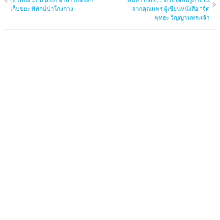
เก็บขยะ พิทักษ์ป่าโกงกาง
จากคุณแพร ผู้เขียนหนังสือ "จิต
พุทธะ วิญญานพระเจ้า