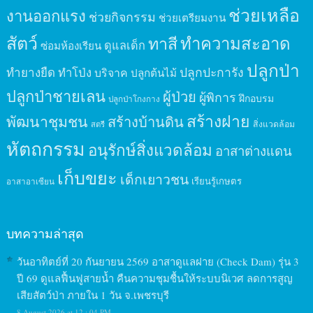
ช่วยเหลือ
งานออกแรง
ช่วยกิจกรรม
ช่วยเตรียมงาน
สัตว์
ทาสี
ทำความสะอาด
ดูแลเด็ก
ซ่อมห้องเรียน
ปลูกป่า
ปลูกปะการัง
ทำยางยืด
ทำโป่ง
บริจาค
ปลูกต้นไม้
ปลูกป่าชายเลน
ผู้ป่วย
ผู้พิการ
ฝึกอบรม
ปลูกป่าโกงกาง
สร้างฝาย
พัฒนาชุมชน
สร้างบ้านดิน
สิ่งแวดล้อม
สตรี
หัตถกรรม
อนุรักษ์สิ่งแวดล้อม
อาสาต่างแดน
เก็บขยะ
เด็กเยาวชน
เรียนรู้เกษตร
อาสาอาเซียน
บทความล่าสุด
วันอาทิตย์ที่ 20 กันยายน 2569 อาสาดูแลฝาย (Check Dam) รุ่น 3
ปี 69 ดูแลฟื้นฟูสายน้ำ คืนความชุมชื้นให้ระบบนิเวศ ลดการสูญ
เสียสัตว์ป่า ภายใน 1 วัน จ.เพชรบุรี
8 August 2026 at 12 : 04 PM