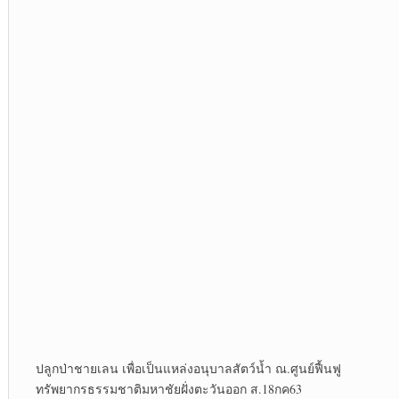
ปลูกป่าชายเลน เพื่อเป็นแหล่งอนุบาลสัตว์น้ำ ณ.ศูนย์ฟื้นฟู
ทรัพยากรธรรมชาติมหาชัยฝั่งตะวันออก ส.18กค63