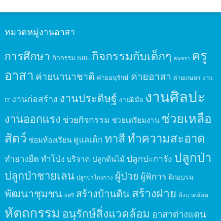
หมวดหมู่งานอาสา
ครู
กิจกรรมกับเด็กๆ
การศึกษา
กิจกรรม BBL
คนชรา
อาสา
ค่ายนานาชาติ
ค่ายอาสา
ค่ายอนุรักษ์
ค่ายเกษตร
งาน
งานศิลปะ
งานประดิษฐ์
งานก่อสร้าง
งานฝีมือ
IT
ช่วยเหลือ
งานออกแรง
ช่วยกิจกรรม
ช่วยเตรียมงาน
สัตว์
ทาสี
ทำความสะอาด
ดูแลเด็ก
ซ่อมห้องเรียน
ปลูกป่า
ปลูกปะการัง
ทำยางยืด
ทำโป่ง
บริจาค
ปลูกต้นไม้
ปลูกป่าชายเลน
ผู้ป่วย
ผู้พิการ
ฝึกอบรม
ปลูกป่าโกงกาง
สร้างฝาย
พัฒนาชุมชน
สร้างบ้านดิน
สิ่งแวดล้อม
สตรี
หัตถกรรม
อนุรักษ์สิ่งแวดล้อม
อาสาต่างแดน