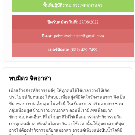
พื้นที่ปฏิบัติงาน:
กรุงเทพมหานคร
ปิดรับสมัครวันที่:
27/08/2022
อีเมล:
pobmitvolunteer@gmail.com
เบอร์ติดต่อ:
(081) 489-7499
พบมิตร จิตอาสา
เพื่อสร้างสรรค์กิจกรรมดีๆ ให้ทุกคนได้ใช้เวลาว่างให้เกิด
ประโยชน์กับตนเอง ได้พบปะเพื่อนฝูงที่มีจิตใจรักงานอาสา จึงเป็น
ที่มาของการก่อตั้งกลุ่ม ในครั้งนี้ ในเริ่มแรก เราเริ่มจากการชวน
กลุ่มเพื่อนฝูงเข้ามาร่วมงานอาสา ตอนนี้เรามีเพจเพื่ออยาก
ชักชวนบุคคลอื่นๆ ที่ไม่ใช่ญาติไม่ใช่เพื่อนมาร่วมทำกิจกรรมกัน
เราทุกคนมีเวลาที่เหลือไม่เท่ากัน จงใช้เวลานั้นให้คุ้มค่ามากที่สุด
อาจไม่ต้องทำกิจกรรมกับกลุ่มอาสา อาจแค่เพียงแบ่งปันน้ำใจที่มี