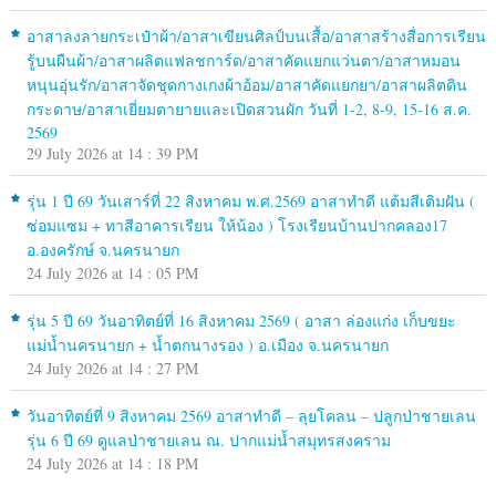
อาสาลงลายกระเป๋าผ้า/อาสาเขียนศิลป์บนเสื้อ/อาสาสร้างสื่อการเรียน
รู้บนผืนผ้า/อาสาผลิตแฟลชการ์ด/อาสาคัดแยกแว่นตา/อาสาหมอน
หนุนอุ่นรัก/อาสาจัดชุดกางเกงผ้าอ้อม/อาสาคัดแยกยา/อาสาผลิตดิน
กระดาษ/อาสาเยี่ยมตายายและเปิดสวนผัก วันที่ 1-2, 8-9, 15-16 ส.ค.
2569
29 July 2026 at 14 : 39 PM
รุ่น 1 ปี 69 วันเสาร์ที่ 22 สิงหาคม พ.ศ.2569 อาสาทำดี แต้มสีเติมฝัน (
ซ่อมแซม + ทาสีอาคารเรียน ให้น้อง ) โรงเรียนบ้านปากคลอง17
อ.องครักษ์ จ.นครนายก
24 July 2026 at 14 : 05 PM
รุ่น 5 ปี 69 วันอาทิตย์ที่ 16 สิงหาคม 2569 ( อาสา ล่องแก่ง เก็บขยะ
แม่น้ำนครนายก + น้ำตกนางรอง ) อ.เมือง จ.นครนายก
24 July 2026 at 14 : 27 PM
วันอาทิตย์ที่ 9 สิงหาคม 2569 อาสาทำดี – ลุยโคลน – ปลูกป่าชายเลน
รุ่น 6 ปี 69 ดูแลป่าชายเลน ณ. ปากแม่น้ำสมุทรสงคราม
24 July 2026 at 14 : 18 PM