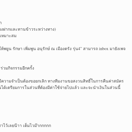
า
อของฝากและทานข้าวระหว่างทาง)
มเหมาะสม
ยูน รักษา เพิ่มพูน อนุรักษ์ ณ เมืองตรัง รุ่น4” สามารถ inbox มายังเพจ
่วมกิจกรรมอีกครั้ง
ต่มีความจำเป็นต้องขอยกเลิก ทางทีมงานขอสงวนสิทธิ์ในการคืนค่าสมัคร
้เตรียมการในส่วนที่ต้องมีค่าใช้จ่ายไปแล้ว และจะนำเงินในส่วนนี้
สาไว้เลยน๊าา เต็มไวม๊ากกกกก