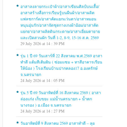
อาสาลงลายกระเป๋าผ้า/อาสาเขียนศิลป์บนเสื้อ/
อาสาสร้างสื่อการเรียนรู้บนผืนผ้า/อาสาผลิต
แฟลชการ์ด/อาสาคัดแยกแว่นตา/อาสาหมอน
หนุนอุ่นรัก/อาสาจัดชุดกางเกงผ้าอ้อม/อาสาคัด
แยกยา/อาสาผลิตดินกระดาษ/อาสาเยี่ยมตายาย
และเปิดสวนผัก วันที่ 1-2, 8-9, 15-16 ส.ค. 2569
29 July 2026 at 14 : 39 PM
รุ่น 1 ปี 69 วันเสาร์ที่ 22 สิงหาคม พ.ศ.2569 อาสา
ทำดี แต้มสีเติมฝัน ( ซ่อมแซม + ทาสีอาคารเรียน
ให้น้อง ) โรงเรียนบ้านปากคลอง17 อ.องครักษ์
จ.นครนายก
24 July 2026 at 14 : 05 PM
รุ่น 5 ปี 69 วันอาทิตย์ที่ 16 สิงหาคม 2569 ( อาสา
ล่องแก่ง เก็บขยะ แม่น้ำนครนายก + น้ำตก
นางรอง ) อ.เมือง จ.นครนายก
24 July 2026 at 14 : 27 PM
วันอาทิตย์ที่ 9 สิงหาคม 2569 อาสาทำดี – ลุย