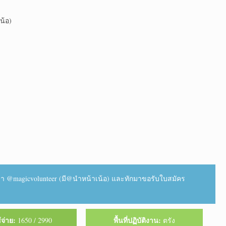
น้อ)
า @magicvolunteer (มี@นำหน้าเน้อ) และทักมาขอรับใบสมัคร
้จ่าย:
พื้นที่ปฏิบัติงาน:
1650 / 2990
ตรัง