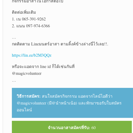
กิจกรรมอาสาในโอกาสต่อไป
ติดต่อเพิ่มเติม
1. เน 065-391-9262
2. แนน 097-974-6366
…
กดติดตาม Lineมนตร์อาสา ตามลิ้งค์ข้างล่างนี่ไว้เลย!!.
https://lin.ee/b2M3QQz
หรือจะแอดจาก line id ก็ได้เช่นกันที่
@magicvolunteer
…
วิธีการสมัคร:
สนใจสมัครกิจกรรม แอดจากไลน์ไอดีว่า
@magicvolunteer (มี@นำหน้าเน้อ) และทักมาขอรับใบสมัคร
ออนไลน์
จำนวนอาสาสมัครที่รับ:
60