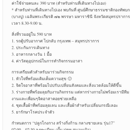
ค่าใช้จ่ายคนละ 390 บาท (สำหรับท่านที่เดินทางไปเอง)
* สำหรับท่านที่เดินทางไปเอง พบกันที่ ศูนย์ศึกษาธรรมชาติกองทัพบก
(บางปู) เฉลิมพระเกียรติ ๗๒ พรรษา มหาราชินี จังหวัดสมุทรปราการ
เวลา 8.30-9.00 น.
สิ่งที่รวมอยู่ใน 590 บาท
1. รถตู้ปรับอากาศ ไปกลับ กรุงเทพ – สมุทรปราการ
2. ประกันการเดินทาง
3. อาหารกลางวัน 1 มื้อ
4. ค่าวัสดุอุปกรณ์ในการทำกิจกรรมอาสา
การเตรียมตัวสำหรับมาร่วมกิจกรรม
1. หัวใจที่พร้อมเติมเต็มความสุข 🙂
2. จิตใจอาสาที่พร้อมไปปรับเปลี่ยนสังคมและสิ่งแวดล้อมให้ดีขึ้น
3. ร่างกายที่พร้อมลุยกับงานกิจกรรม แต่หากร่างกายไม่พร้อมเรามีทีม
งานและเพื่อนๆจิตอาสาคอยช่วยเหลือ
4. ชุดเสื้อผ้าที่พร้อมลุยเลน และเสื้อผ้าสำหรับเปลี่ยนกรณีเลอะ
5. ยารักษาโรคประจำตัว
กำหนดการ “ปลูกโกงกาง สร้างกิ่งก้าน กลางชายเลน รุ่น17”
07:00 – 07:30 ลงทะเบียน (ปั๊ม ปตท.สนามเป้า)