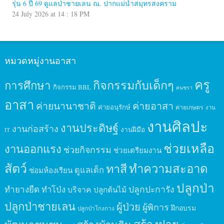
รุ่น 6 ปี 69 ดูแลป่าชายเลน ณ. ปากแม่น้ำสมุทรสงคราม
24 July 2026 at 14 : 18 PM
หมวดหมู่งานอาสา
ครู
กิจกรรมกับเด็กๆ
การศึกษา
กิจกรรม BBL
คนชรา
อาสา
ค่ายนานาชาติ
ค่ายอาสา
ค่ายอนุรักษ์
ค่ายเกษตร
งาน
งานศิลปะ
งานประดิษฐ์
งานก่อสร้าง
งานฝีมือ
IT
ช่วยเหลือ
งานออกแรง
ช่วยกิจกรรม
ช่วยเตรียมงาน
สัตว์
ทาสี
ทำความสะอาด
ดูแลเด็ก
ซ่อมห้องเรียน
ปลูกป่า
ปลูกปะการัง
ทำยางยืด
ทำโป่ง
บริจาค
ปลูกต้นไม้
ปลูกป่าชายเลน
ผู้ป่วย
ผู้พิการ
ฝึกอบรม
ปลูกป่าโกงกาง