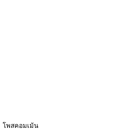
โพสคอมเม้น