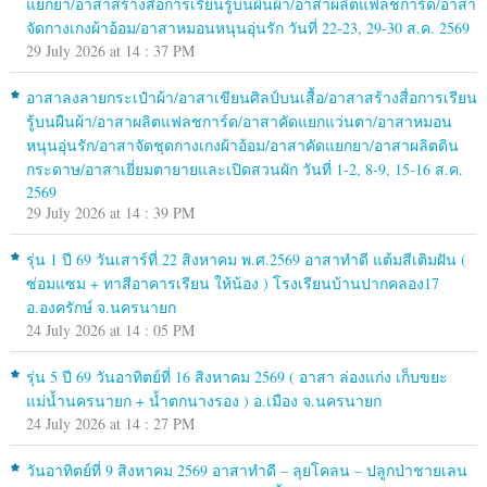
แยกยา/อาสาสร้างสื่อการเรียนรู้บนผืนผ้า/อาสาผลิตแฟลชการ์ด/อาสา
จัดกางเกงผ้าอ้อม/อาสาหมอนหนุนอุ่นรัก วันที่ 22-23, 29-30 ส.ค. 2569
29 July 2026 at 14 : 37 PM
อาสาลงลายกระเป๋าผ้า/อาสาเขียนศิลป์บนเสื้อ/อาสาสร้างสื่อการเรียน
รู้บนผืนผ้า/อาสาผลิตแฟลชการ์ด/อาสาคัดแยกแว่นตา/อาสาหมอน
หนุนอุ่นรัก/อาสาจัดชุดกางเกงผ้าอ้อม/อาสาคัดแยกยา/อาสาผลิตดิน
กระดาษ/อาสาเยี่ยมตายายและเปิดสวนผัก วันที่ 1-2, 8-9, 15-16 ส.ค.
2569
29 July 2026 at 14 : 39 PM
รุ่น 1 ปี 69 วันเสาร์ที่ 22 สิงหาคม พ.ศ.2569 อาสาทำดี แต้มสีเติมฝัน (
ซ่อมแซม + ทาสีอาคารเรียน ให้น้อง ) โรงเรียนบ้านปากคลอง17
อ.องครักษ์ จ.นครนายก
24 July 2026 at 14 : 05 PM
รุ่น 5 ปี 69 วันอาทิตย์ที่ 16 สิงหาคม 2569 ( อาสา ล่องแก่ง เก็บขยะ
แม่น้ำนครนายก + น้ำตกนางรอง ) อ.เมือง จ.นครนายก
24 July 2026 at 14 : 27 PM
วันอาทิตย์ที่ 9 สิงหาคม 2569 อาสาทำดี – ลุยโคลน – ปลูกป่าชายเลน