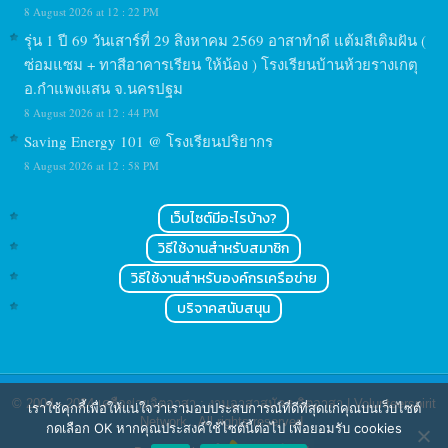
8 August 2026 at 12 : 22 PM
รุ่น 1 ปี 69 วันเสาร์ที่ 29 สิงหาคม 2569 อาสาทำดี แต้มสีเติมฝัน (
ซ่อมแซม + ทาสีอาคารเรียน ให้น้อง ) โรงเรียนบ้านห้วยรางเกตุ
อ.กำแพงแสน จ.นครปฐม
8 August 2026 at 12 : 44 PM
Saving Energy 101 @ โรงเรียนปริยากร
8 August 2026 at 12 : 58 PM
เว็บไซต์มีอะไรบ้าง?
วิธีใช้งานสำหรับสมาชิก
วิธีใช้งานสำหรับองค์กรเครือข่าย
บริจาคสนับสนุน
© 2004 - 2024
เครือข่ายจิตอาสา : งานอาสาสมัคร จิตอาสา | Volunteerspirit
เราใช้คุกกี้เพื่อให้แน่ใจว่าเรามอบประสบการณ์ที่ดีที่สุดแก่คุณบนเว็บไซต์
Network
. All rights reserved.
กดเลือก OK หากคุณประสงค์ใช้ไซต์นี้ต่อไป เพื่อยอมรับ cookies