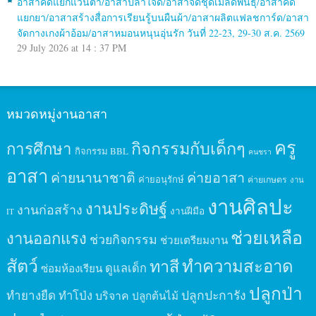
อาสาคัดแยกแว่นตา/อาสาปลาใจดี/อาสาจัดชุดเมล็ดพันธุ์/อาสาคัด
แยกยา/อาสาสร้างสื่อการเรียนรู้บนผืนผ้า/อาสาผลิตแฟลชการ์ด/อาสา
จัดกางเกงผ้าอ้อม/อาสาหมอนหนุนอุ่นรัก วันที่ 22-23, 29-30 ส.ค. 2569
29 July 2026 at 14 : 37 PM
หมวดหมู่งานอาสา
ครู
กิจกรรมกับเด็กๆ
การศึกษา
กิจกรรม BBL
คนชรา
อาสา
ค่ายนานาชาติ
ค่ายอาสา
ค่ายอนุรักษ์
ค่ายเกษตร
งาน
งานศิลปะ
งานประดิษฐ์
งานก่อสร้าง
งานฝีมือ
IT
ช่วยเหลือ
งานออกแรง
ช่วยกิจกรรม
ช่วยเตรียมงาน
สัตว์
ทาสี
ทำความสะอาด
ดูแลเด็ก
ซ่อมห้องเรียน
ปลูกป่า
ปลูกปะการัง
ทำยางยืด
ทำโป่ง
บริจาค
ปลูกต้นไม้