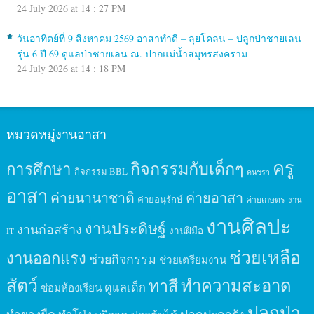
24 July 2026 at 14 : 27 PM
วันอาทิตย์ที่ 9 สิงหาคม 2569 อาสาทำดี – ลุยโคลน – ปลูกป่าชายเลน
รุ่น 6 ปี 69 ดูแลป่าชายเลน ณ. ปากแม่น้ำสมุทรสงคราม
24 July 2026 at 14 : 18 PM
หมวดหมู่งานอาสา
ครู
กิจกรรมกับเด็กๆ
การศึกษา
กิจกรรม BBL
คนชรา
อาสา
ค่ายนานาชาติ
ค่ายอาสา
ค่ายอนุรักษ์
ค่ายเกษตร
งาน
งานศิลปะ
งานประดิษฐ์
งานก่อสร้าง
งานฝีมือ
IT
ช่วยเหลือ
งานออกแรง
ช่วยกิจกรรม
ช่วยเตรียมงาน
สัตว์
ทาสี
ทำความสะอาด
ดูแลเด็ก
ซ่อมห้องเรียน
ปลูกป่า
ปลูกปะการัง