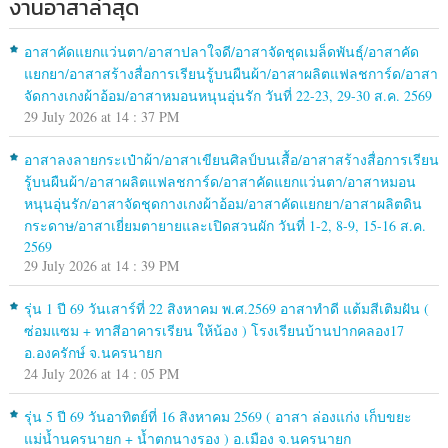
งานอาสาล่าสุด
อาสาคัดแยกแว่นตา/อาสาปลาใจดี/อาสาจัดชุดเมล็ดพันธุ์/อาสาคัด
แยกยา/อาสาสร้างสื่อการเรียนรู้บนผืนผ้า/อาสาผลิตแฟลชการ์ด/อาสา
จัดกางเกงผ้าอ้อม/อาสาหมอนหนุนอุ่นรัก วันที่ 22-23, 29-30 ส.ค. 2569
29 July 2026 at 14 : 37 PM
อาสาลงลายกระเป๋าผ้า/อาสาเขียนศิลป์บนเสื้อ/อาสาสร้างสื่อการเรียน
รู้บนผืนผ้า/อาสาผลิตแฟลชการ์ด/อาสาคัดแยกแว่นตา/อาสาหมอน
หนุนอุ่นรัก/อาสาจัดชุดกางเกงผ้าอ้อม/อาสาคัดแยกยา/อาสาผลิตดิน
กระดาษ/อาสาเยี่ยมตายายและเปิดสวนผัก วันที่ 1-2, 8-9, 15-16 ส.ค.
2569
29 July 2026 at 14 : 39 PM
รุ่น 1 ปี 69 วันเสาร์ที่ 22 สิงหาคม พ.ศ.2569 อาสาทำดี แต้มสีเติมฝัน (
ซ่อมแซม + ทาสีอาคารเรียน ให้น้อง ) โรงเรียนบ้านปากคลอง17
อ.องครักษ์ จ.นครนายก
24 July 2026 at 14 : 05 PM
รุ่น 5 ปี 69 วันอาทิตย์ที่ 16 สิงหาคม 2569 ( อาสา ล่องแก่ง เก็บขยะ
แม่น้ำนครนายก + น้ำตกนางรอง ) อ.เมือง จ.นครนายก