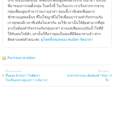
ประโยชน์กับตนเอง ได้พบปะเพื่อนฝูงที่มีจิตใจรักงานอาสา จึงเป็น
ที่มาของการก่อตั้งกลุ่ม ในครั้งนี้ ในเริ่มแรก เราเริ่มจากการชวน
กลุ่มเพื่อนฝูงเข้ามาร่วมงานอาสา ตอนนี้เรามีเพจเพื่ออยาก
ชักชวนบุคคลอื่นๆ ที่ไม่ใช่ญาติไม่ใช่เพื่อนมาร่วมทำกิจกรรมกัน
เราทุกคนมีเวลาที่เหลือไม่เท่ากัน จงใช้เวลานั้นให้คุ้มค่ามากที่สุด
อาจไม่ต้องทำกิจกรรมกับกลุ่มอาสา อาจแค่เพียงแบ่งปันน้ำใจที่มี
ให้กับคนใกล้ตัว เท่านั้นก็ถือว่าคุณเป็นคนที่มีจิตอาสาแล้ว ฝาก
ติดตามเพจด้วยนะค่ะ
ดูโพสทั้งหมดของ พบมิตร จิตอาสา
กิจกรรมอาสาสมัคร
Previous post
Next post
ขึ้นดอย ท้าหนาว ไปพัฒนา
อาสากลางกรุง เพ้นท์ถุงผ้า รักษา
โรงเรียนกลางหุบเขา 7-8 มีนา 63
ใจ