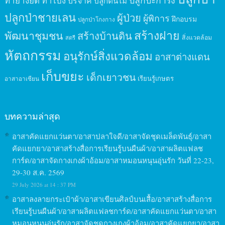
ทำยางยืด
ทำโป่ง
บริจาค
ปลูกต้นไม้
ปลูกป่าชายเลน
ผู้ป่วย
ผู้พิการ
ฝึกอบรม
ปลูกป่าโกงกาง
สร้างฝาย
พัฒนาชุมชน
สร้างบ้านดิน
สิ่งแวดล้อม
สตรี
หัตถกรรม
อนุรักษ์สิ่งแวดล้อม
อาสาต่างแดน
เก็บขยะ
เด็กเยาวชน
เรียนรู้เกษตร
อาสาอาเซียน
บทความล่าสุด
อาสาคัดแยกแว่นตา/อาสาปลาใจดี/อาสาจัดชุดเมล็ดพันธุ์/อาสา
คัดแยกยา/อาสาสร้างสื่อการเรียนรู้บนผืนผ้า/อาสาผลิตแฟลช
การ์ด/อาสาจัดกางเกงผ้าอ้อม/อาสาหมอนหนุนอุ่นรัก วันที่ 22-23,
29-30 ส.ค. 2569
29 July 2026 at 14 : 37 PM
อาสาลงลายกระเป๋าผ้า/อาสาเขียนศิลป์บนเสื้อ/อาสาสร้างสื่อการ
เรียนรู้บนผืนผ้า/อาสาผลิตแฟลชการ์ด/อาสาคัดแยกแว่นตา/อาสา
หมอนหนุนอุ่นรัก/อาสาจัดชุดกางเกงผ้าอ้อม/อาสาคัดแยกยา/อาสา