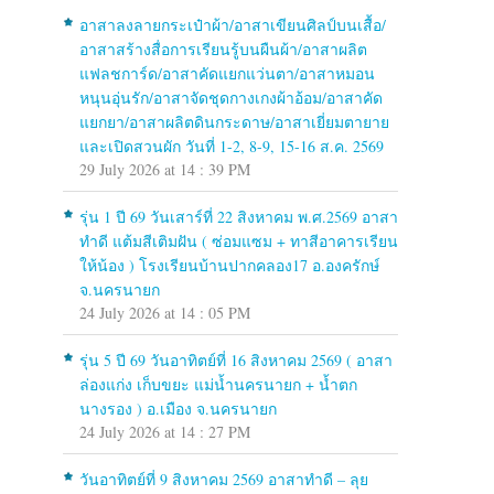
อาสาลงลายกระเป๋าผ้า/อาสาเขียนศิลป์บนเสื้อ/
อาสาสร้างสื่อการเรียนรู้บนผืนผ้า/อาสาผลิต
แฟลชการ์ด/อาสาคัดแยกแว่นตา/อาสาหมอน
หนุนอุ่นรัก/อาสาจัดชุดกางเกงผ้าอ้อม/อาสาคัด
แยกยา/อาสาผลิตดินกระดาษ/อาสาเยี่ยมตายาย
และเปิดสวนผัก วันที่ 1-2, 8-9, 15-16 ส.ค. 2569
29 July 2026 at 14 : 39 PM
รุ่น 1 ปี 69 วันเสาร์ที่ 22 สิงหาคม พ.ศ.2569 อาสา
ทำดี แต้มสีเติมฝัน ( ซ่อมแซม + ทาสีอาคารเรียน
ให้น้อง ) โรงเรียนบ้านปากคลอง17 อ.องครักษ์
จ.นครนายก
24 July 2026 at 14 : 05 PM
รุ่น 5 ปี 69 วันอาทิตย์ที่ 16 สิงหาคม 2569 ( อาสา
ล่องแก่ง เก็บขยะ แม่น้ำนครนายก + น้ำตก
นางรอง ) อ.เมือง จ.นครนายก
24 July 2026 at 14 : 27 PM
วันอาทิตย์ที่ 9 สิงหาคม 2569 อาสาทำดี – ลุย