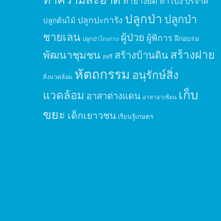
ทำยางยืด
ทำโป่ง
บริจาค
ปลูกป่า
ปลูกป่า
ปลูกปะการัง
ปลูกต้นไม้
ชายเลน
ผู้ป่วย
ผู้พิการ
ฝึกอบรม
ปลูกป่าโกงกาง
สร้างฝาย
พัฒนาชุมชน
สร้างบ้านดิน
สตรี
หัตถกรรม
อนุรักษ์สิ่ง
สิ่งแวดล้อม
เก็บ
แวดล้อม
อาสาต่างแดน
อาสาอาเซียน
ขยะ
เด็กเยาวชน
เรียนรู้เกษตร