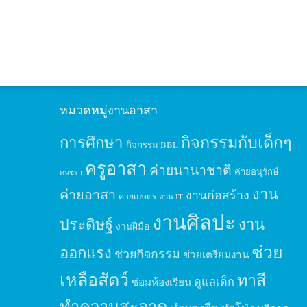
หมวดหมู่งานอาสา
กิจกรรมกับเด็กๆ
การศึกษา
กิจกรรม BBL
ครูอาสา
ค่ายนานาชาติ
ค่ายอนุรักษ์
คนชรา
งาน
ค่ายอาสา
งานก่อสร้าง
ค่ายเกษตร
งาน IT
งานศิลปะ
ประดิษฐ์
งาน
งานฝีมือ
ช่วย
ออกแรง
ช่วยกิจกรรม
ช่วยเตรียมงาน
เหลือสัตว์
ทาสี
ดูแลเด็ก
ซ่อมห้องเรียน
ทำความสะอาด