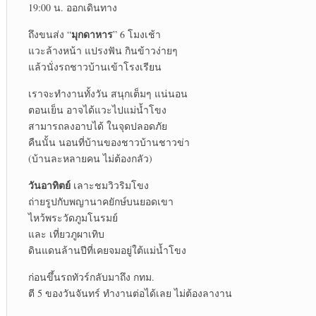
19:00 น. ออกเดินทาง
มุกดาหาร
ถึงขนส่ง “
” 6 โมงเช้า
แวะล้างหน้า แปรงฟัน กินข้าวง่ายๆ
แล้วนั่งรถชาวบ้านเข้าโรงเรียน
เราจะทำงานทั้งวัน สนุกเต็มๆ แน่นอน
ตอนเย็น อาจได้แวะไปแม่น้ำโขง
สามารถลงอาบได้ ในจุดปลอดภัย
คืนนั้น นอนที่บ้านของชาวบ้านชาวข่า
(บ้านละหลายคน ไม่ต้องกลัว)
วันอาทิตย์
เลาะชมวิวริมโขง
ถ่ายรูปกับพญานาคยักษ์บนยอดเขา
ไหว้พระวัดภูมโนรมย์
และ เที่ยวภูผาเทิบ
ดินแดนล้านปีที่เคยจมอยู่ใต้แม่น้ำโขง
ก่อนขึ้นรถทัวร์กลับมาถึง กทม.
ตี 5 ของวันจันทร์ ทำงานต่อได้เลย ไม่ต้องลางาน