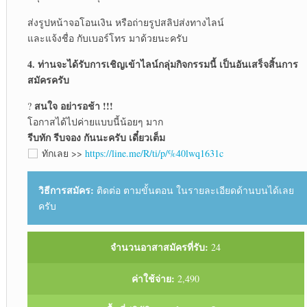
ส่งรูปหน้าจอโอนเงิน หรือถ่ายรูปสลิปส่งทางไลน์
และแจ้งชื่อ กับเบอร์โทร มาด้วยนะครับ
4. ท่านจะได้รับการเชิญเข้าไลน์กลุ่มกิจกรรมนี้ เป็นอันเสร็จสิ้นการ
สมัครครับ
สนใจ อย่ารอช้า !!!
?
โอกาสได้ไปค่ายแบบนี้น้อยๆ มาก
รีบทัก รีบจอง กันนะครับ เดี๋ยวเต็ม
ทักเลย >>
https://line.me/R/ti/p/%40lwq1631c
วิธีการสมัคร:
ติดต่อ ตามขั้นตอน ในรายละเอียดด้านบนได้เลย
ครับ
จำนวนอาสาสมัครที่รับ:
24
ค่าใช้จ่าย:
2,490