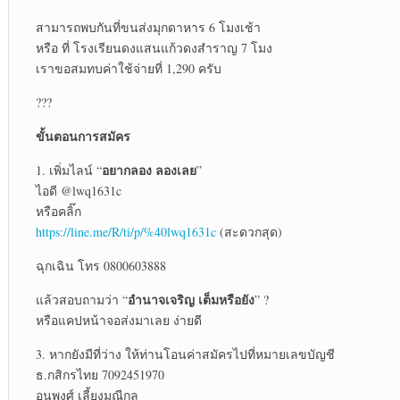
สามารถพบกันที่ขนส่งมุกดาหาร 6 โมงเช้า
หรือ ที่ โรงเรียนดงแสนแก้วดงสำราญ 7 โมง
เราขอสมทบค่าใช้จ่ายที่ 1,290 ครับ
???
ขั้นตอนการสมัคร
อยากลอง ลองเลย
1. เพิ่มไลน์ “
”
ไอดี @lwq1631c
หรือคลิ๊ก
https://line.me/R/ti/p/%40lwq1631c
(สะดวกสุด)
ฉุกเฉิน โทร 0800603888
อำนาจเจริญ เต็มหรือยัง
แล้วสอบถามว่า “
” ?
หรือแคปหน้าจอส่งมาเลย ง่ายดี
3. หากยังมีที่ว่าง ให้ท่านโอนค่าสมัครไปที่หมายเลขบัญชี
ธ.กสิกรไทย 7092451970
อนุพงศ์ เลี้ยงมณีกุล