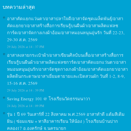
บทความล่าสุด
อาสาคัดแยกแว่นตา/อาสาปลาใจดี/อาสาจัดชุดเมล็ดพันธุ์/อาสา
คัดแยกยา/อาสาสร้างสื่อการเรียนรู้บนผืนผ้า/อาสาผลิตแฟลช
การ์ด/อาสาจัดกางเกงผ้าอ้อม/อาสาหมอนหนุนอุ่นรัก วันที่ 22-23,
29-30 ส.ค. 2569
29 July 2026 at 14 : 37 PM
อาสาลงลายกระเป๋าผ้า/อาสาเขียนศิลป์บนเสื้อ/อาสาสร้างสื่อการ
เรียนรู้บนผืนผ้า/อาสาผลิตแฟลชการ์ด/อาสาคัดแยกแว่นตา/อาสา
หมอนหนุนอุ่นรัก/อาสาจัดชุดกางเกงผ้าอ้อม/อาสาคัดแยกยา/อาสา
ผลิตดินกระดาษ/อาสาเยี่ยมตายายและเปิดสวนผัก วันที่ 1-2, 8-9,
15-16 ส.ค. 2569
29 July 2026 at 14 : 39 PM
Saving Energy 101 @ โรงเรียนวัดธรรมนาวา
24 July 2026 at 14 : 09 PM
รุ่น 1 ปี 69 วันเสาร์ที่ 22 สิงหาคม พ.ศ.2569 อาสาทำดี แต้มสีเติม
ฝัน ( ซ่อมแซม + ทาสีอาคารเรียน ให้น้อง ) โรงเรียนบ้านปาก
คลอง17 อ.องครักษ์ จ.นครนายก