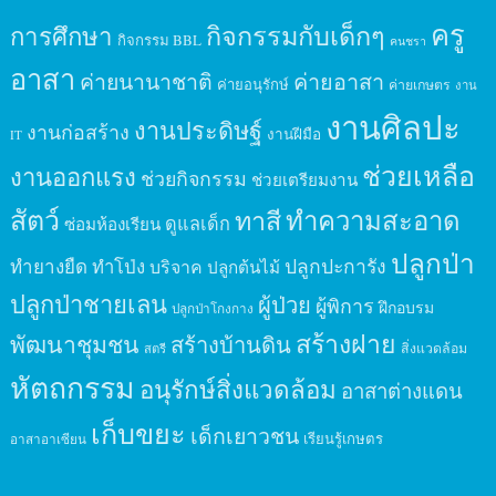
ครู
กิจกรรมกับเด็กๆ
การศึกษา
กิจกรรม BBL
คนชรา
อาสา
ค่ายนานาชาติ
ค่ายอาสา
ค่ายอนุรักษ์
ค่ายเกษตร
งาน
งานศิลปะ
งานประดิษฐ์
งานก่อสร้าง
งานฝีมือ
IT
ช่วยเหลือ
งานออกแรง
ช่วยกิจกรรม
ช่วยเตรียมงาน
สัตว์
ทาสี
ทำความสะอาด
ดูแลเด็ก
ซ่อมห้องเรียน
ปลูกป่า
ปลูกปะการัง
ทำยางยืด
ทำโป่ง
บริจาค
ปลูกต้นไม้
ปลูกป่าชายเลน
ผู้ป่วย
ผู้พิการ
ฝึกอบรม
ปลูกป่าโกงกาง
สร้างฝาย
พัฒนาชุมชน
สร้างบ้านดิน
สิ่งแวดล้อม
สตรี
หัตถกรรม
อนุรักษ์สิ่งแวดล้อม
อาสาต่างแดน
เก็บขยะ
เด็กเยาวชน
เรียนรู้เกษตร
อาสาอาเซียน