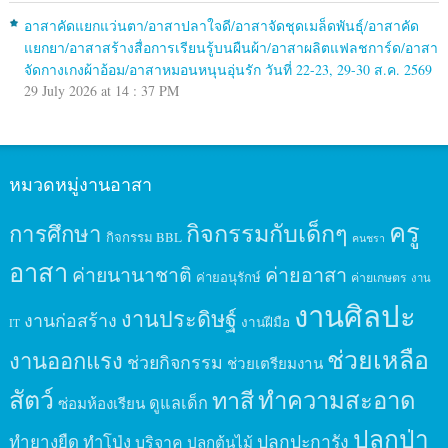
อาสาคัดแยกแว่นตา/อาสาปลาใจดี/อาสาจัดชุดเมล็ดพันธุ์/อาสาคัด
แยกยา/อาสาสร้างสื่อการเรียนรู้บนผืนผ้า/อาสาผลิตแฟลชการ์ด/อาสา
จัดกางเกงผ้าอ้อม/อาสาหมอนหนุนอุ่นรัก วันที่ 22-23, 29-30 ส.ค. 2569
29 July 2026 at 14 : 37 PM
หมวดหมู่งานอาสา
ครู
กิจกรรมกับเด็กๆ
การศึกษา
กิจกรรม BBL
คนชรา
อาสา
ค่ายนานาชาติ
ค่ายอาสา
ค่ายอนุรักษ์
ค่ายเกษตร
งาน
งานศิลปะ
งานประดิษฐ์
งานก่อสร้าง
งานฝีมือ
IT
ช่วยเหลือ
งานออกแรง
ช่วยกิจกรรม
ช่วยเตรียมงาน
สัตว์
ทาสี
ทำความสะอาด
ดูแลเด็ก
ซ่อมห้องเรียน
ปลูกป่า
ปลูกปะการัง
ทำยางยืด
ทำโป่ง
บริจาค
ปลูกต้นไม้