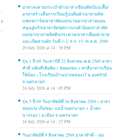
อาสาลงลายกระเป๋าผ้า/อาสาเขียนศิลป์บนเสื้อ/
อาสาสร้างสื่อการเรียนรู้บนผืนผ้า/อาสาผลิต
แฟลชการ์ด/อาสาคัดแยกแว่นตา/อาสาหมอน
หนุนอุ่นรัก/อาสาจัดชุดกางเกงผ้าอ้อม/อาสาคัด
แยกยา/อาสาผลิตดินกระดาษ/อาสาเยี่ยมตายาย
และเปิดสวนผัก วันที่ 1-2, 8-9, 15-16 ส.ค. 2569
29 July 2026 at 14 : 39 PM
รุ่น 1 ปี 69 วันเสาร์ที่ 22 สิงหาคม พ.ศ.2569 อาสา
ทำดี แต้มสีเติมฝัน ( ซ่อมแซม + ทาสีอาคารเรียน
ให้น้อง ) โรงเรียนบ้านปากคลอง17 อ.องครักษ์
จ.นครนายก
24 July 2026 at 14 : 05 PM
รุ่น 5 ปี 69 วันอาทิตย์ที่ 16 สิงหาคม 2569 ( อาสา
ล่องแก่ง เก็บขยะ แม่น้ำนครนายก + น้ำตก
นางรอง ) อ.เมือง จ.นครนายก
24 July 2026 at 14 : 27 PM
วันอาทิตย์ที่ 9 สิงหาคม 2569 อาสาทำดี – ลุย