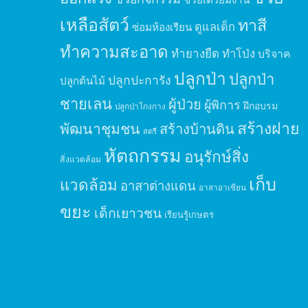
เหลือสัตว์
ทาสี
ดูแลเด็ก
ซ่อมห้องเรียน
ทำความสะอาด
ทำยางยืด
ทำโป่ง
บริจาค
ปลูกป่า
ปลูกป่า
ปลูกปะการัง
ปลูกต้นไม้
ชายเลน
ผู้ป่วย
ผู้พิการ
ฝึกอบรม
ปลูกป่าโกงกาง
สร้างฝาย
พัฒนาชุมชน
สร้างบ้านดิน
สตรี
หัตถกรรม
อนุรักษ์สิ่ง
สิ่งแวดล้อม
เก็บ
แวดล้อม
อาสาต่างแดน
อาสาอาเซียน
ขยะ
เด็กเยาวชน
เรียนรู้เกษตร