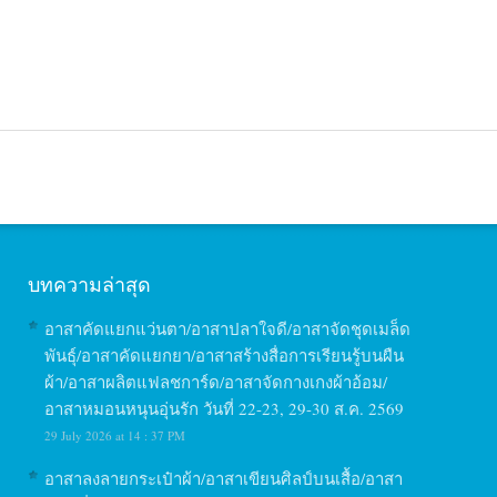
บทความล่าสุด
อาสาคัดแยกแว่นตา/อาสาปลาใจดี/อาสาจัดชุดเมล็ด
พันธุ์/อาสาคัดแยกยา/อาสาสร้างสื่อการเรียนรู้บนผืน
ผ้า/อาสาผลิตแฟลชการ์ด/อาสาจัดกางเกงผ้าอ้อม/
อาสาหมอนหนุนอุ่นรัก วันที่ 22-23, 29-30 ส.ค. 2569
29 July 2026 at 14 : 37 PM
อาสาลงลายกระเป๋าผ้า/อาสาเขียนศิลป์บนเสื้อ/อาสา