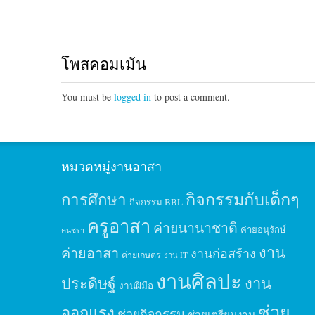
โพสคอมเม้น
You must be
logged in
to post a comment.
หมวดหมู่งานอาสา
กิจกรรมกับเด็กๆ
การศึกษา
กิจกรรม BBL
ครูอาสา
ค่ายนานาชาติ
ค่ายอนุรักษ์
คนชรา
งาน
ค่ายอาสา
งานก่อสร้าง
ค่ายเกษตร
งาน IT
งานศิลปะ
ประดิษฐ์
งาน
งานฝีมือ
ช่วย
ออกแรง
ช่วยกิจกรรม
ช่วยเตรียมงาน