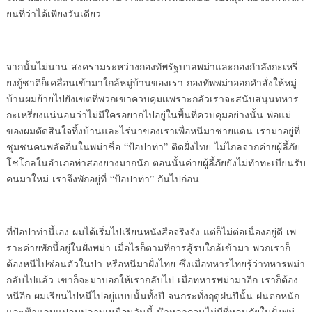
ยนที่ว่าได้เพียงวันเดียว
จากนั้นไม่นาน สงครามระหว่
างกองทัพรัฐบาลพม่าและกองกำลั
งกะเหรี่
ยงกู้ชาติก็เคลื่อนเข้
ามาใกล้หมู่บ้านของเรา กองทั
พพม่าออกคำสั่งให้หมู่
บ้านผมย้
ายไปยังเขตที่พวกเขาควบคุ
มเเพราะกลัวเราจะสนับสนุ
นทหาร
กะเหรี่ยงแน่นอนว่าไม่มี
ใครอยากไปอยู่ในพื้นที่ควบคุ
มอย่างนั้น พ่อแม่
ของผมตัดสิ
นใจทิ้งบ้านและไร่นาของเราเพื่
อหนีมาชายแดน เรามาอยู่ที่
ชุ
มชนคนพลัดถิ่นในพม่าชื่อ “ป้
อปาท่า” ติดฝั่งไทย ไม่ไกลจากค่
ายผู้ลี้ภัย
โชโกลในอำเภอท่
าสองยางมากนัก ตอนนั้นค่ายผู้ลี
้ภัยยังไม่ทำทะเบียนรับ
คนมาใหม่
เราจึงพักอยู่ที่ “ป้อปาท่า” ก
ันไปก่อน
ที่ป้อปาท่านี้เอง ผมได้เริ่
มไปเรียนหนังสือจริงจัง แต่ก็
ไม่ต่อเนื่องอยู่ดี เพ
ราะค่ายพั
กนี้อยู่ในฝั่งพม่า เมื่อไรก็
ตามที่การสู้รบใกล้เข้ามา พวกเร
าก็
ต้องหนีไปซ่อนตัวในป่า หรื
อหนีมาฝั่งไทย ซึ่งเมื่
อทหารไทยรู้ว่าทหารพม่า
กลั
บไปแล้ว เขาก็จะมาบอกให้เรากลั
บไป เมื่อทหารพม่ามาอีก เราก็ต้
อง
หนีอีก ผมเรียนไปหนีไปอยู่
แบบนั้นทั้งปี จนกระทั่งฤดูฝนปี
นั้น ฝนตกหนัก
และฟ้
าแลบแปลบปลาบเหมือนวันนี้ น้
ำหลากจนไม่มีที่หลบภัยในฝั่งพม่