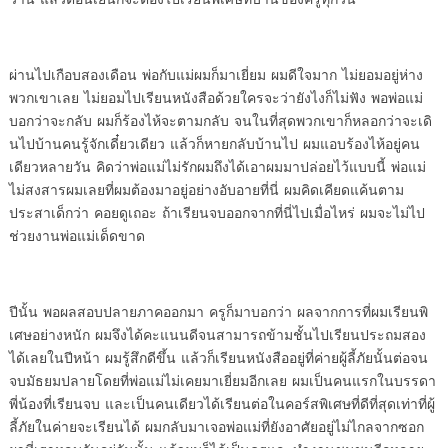
ผ่านไปเกือบสองเดือน พ่อกับแม่
ผมก็มาเยี่ยม ผมดีใจมาก ไม่
ยอมอยู่ห่าง
พวกเขาเลย ไม่
ยอมไปเรียนหนังสือด้วยใครจะว่
ายังไงก็ไม่ฟัง พอพ่อแม่
บอกว่
าจะกลับ ผมก็ร้องไห้จะตามกลับ จ
นในที่สุดพวกเขาก็หลอกว่าจะเดิ
นไปบ้านคนรู้จักเดี๋ยวเดียว แล้
วก็หายกลับบ้านไป ผมแอบร้องไห้
อยู่คน
เดียวหลายวัน คิดว่าพ่
อแม่ไม่รักผมถึงได้เอาผมมาปล่
อยไว้แบบนี้ พ่อแม่
ไม่
สงสารผมเลยที่ผมต้องมาอยู่อย่
างอับอายที่นี่ ผมคิดเคียดแค้
นตาม
ประสาเด็กว่า คอยดูเถอะ ถ้
าเรียนจบออกจากที่นี่ไปเมื่
อไหร่ ผมจะไม่ไป
ช่วยงานพ่อแม่
เด็ดขาด
ปีนั้น พอผลสอบปลายภาคออกมา ครู
ก็มาบอกว่า ผลจากการที่ผมเรี
ยนพิ
เศษอย่างหนัก ผมจึงได้
คะแนนดีจนสามารถข้ามชั้นไปเรี
ยนประถมสอง
ได้เลยในปีหน้า ผมรู้
สึกดีขึ้น แล้วก็เรียนหนังสื
ออยู่ที่ค่ายผู้ลี้ภัยนั้นต่
อจน
จบมัธยมปลายโดยที่พ่อแม่ไม่
เคยมาเยี่ยมอีกเลย ผมเป็
นคนแรกในบรรดา
พี่น้องที่เรียนจบ
และเป็นคนเดียวได้เรียนต่
อในคอร์สพิเศษที่ดีที่สุดเท่าที
่ผู้
ลี้ภัยในค่ายจะเรียนได้ ผมก
ลับมาเจอพ่อแม่ที่ยังอาศัยอยู่
ไม่ไกลจากซอก