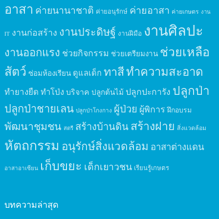
อาสา
ค่ายนานาชาติ
ค่ายอาสา
ค่ายอนุรักษ์
ค่ายเกษตร
งาน
งานศิลปะ
งานประดิษฐ์
งานก่อสร้าง
งานฝีมือ
IT
ช่วยเหลือ
งานออกแรง
ช่วยกิจกรรม
ช่วยเตรียมงาน
สัตว์
ทาสี
ทำความสะอาด
ดูแลเด็ก
ซ่อมห้องเรียน
ปลูกป่า
ปลูกปะการัง
ทำยางยืด
ทำโป่ง
บริจาค
ปลูกต้นไม้
ปลูกป่าชายเลน
ผู้ป่วย
ผู้พิการ
ฝึกอบรม
ปลูกป่าโกงกาง
สร้างฝาย
พัฒนาชุมชน
สร้างบ้านดิน
สิ่งแวดล้อม
สตรี
หัตถกรรม
อนุรักษ์สิ่งแวดล้อม
อาสาต่างแดน
เก็บขยะ
เด็กเยาวชน
เรียนรู้เกษตร
อาสาอาเซียน
บทความล่าสุด