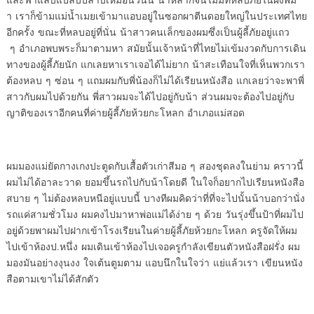
า เราก็ข้ามแม่น้ำเมยเข้
ามาแอบอยู่ในซอกผาตีนดอยใหญ่
ในประเทศไทย
อีกครั้ง ขณะที่
หลบอยู่ที่นั่น น้าสาวคนเล็
กของผมซึ่งเป็นผู้ลี้ภัยอยู่แถว
ๆ อำเภอพบพระก็มาตามหา สมัยนั้
นเจ้าหน้าที่ไทยไม่เข้มงวดกั
บการเดิน
ทางของผู้ลี้ภัยนัก แกเ
ลยหาเราเจอได้ไม่ยาก น้าสะเทื
อนใจที่เห็นพวกเรา
ต้องหลบ ๆ ซ่
อน ๆ แถมผมกับพี่น้องก็ไม่ได้
เรียนหนังสือ แกเลยว่าจะพาพี่
สาวกับผมไปด้วยกัน พี่
สาวผมจะได้ไปอยู่กับน้า ส่
วนผมจะต้องไปอยู่กับ
ญาติ
ของเราอีกคนที่ค่ายผู้ลี้ภัยห้
วยกะโหลก อำเภอแม่สอด
ผมมองแม่ยัดกางเกงปะตูดกับเสื้
อตัวเก่าสีมอ ๆ สองชุดลงในย่าม
คราวนี้
ผมไม่ได้อาละวาด ยอมขึ้
นรถไปกับน้าโดยดี ในใจก็
อยากไปเรียนหนังสือ
สบาย ๆ ไม่ต้
องหลบหนีอยู่แบบนี้ บางทีผมคิ
ดว่าที่ที่จะไปนั้นน้าบอกว่านั่
ง
รถแค่สามชั่วโมง ผมคงไปมาหาพ่
อแม่ได้ง่าย ๆ ด้วย วันรุ่งขึ้
นป้าที่ผมไป
อยู่ด้
วยพาผมไปฝากเข้าโรงเรียนในค่
ายผู้ลี้ภัยห้วยกะโหลก ครูจั
ดให้ผม
ไปเข้าห้องป.หนึ่ง ผมเดิ
นเข้าห้องไปเจอครูกำลังเขียนตั
วหนังสือฝรั่ง ผม
มองมันอย่างงุ
นงง ใจเต้นตูมตาม แอบนึกในใจว่า
แย่แล้วเรา เขียนหนัง
สื
อตามเขาไม่ได้สักตัว