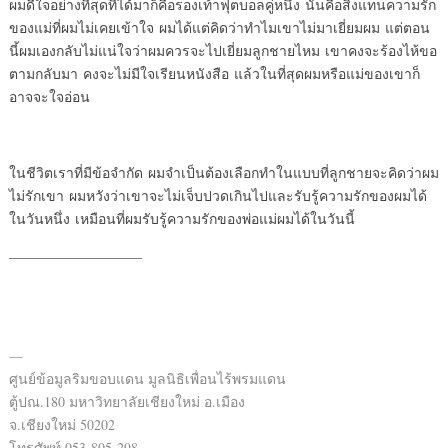
ผมดีใจอย่างที่สุดที่ได้มาก็คื
อรองเท้าฟุตบอลคู่หนึ่ง นั่นคื
อสิ่งแทนความรัก
ของแม่ที่ผมไม่
เคยเข้าใจ ผมได้แต่คิดว่
าทำไมเขาไม่มาเยี่ยมผม แต่ตอน
นี
้ผมเองกลับไม่แน่ใจว่
าผมควรจะไปเยี่ยมลูกชายไหม เขาค
งจะร้องไห้ขอ
ตามกลับมา คงจะไม่
มีใจเรียนหนังสือ แล้วในที่สุ
ดผมหรือแม่ของเขาก็
อาจจะใจอ่อน
ในชีวิตเราที่มีข้อจำกัด ผมจำเป
็นต้องเลือกทำในแบบที่ลู
กชายจะคิดว่าผม
ไม่รักเขา ผมหวั
งว่าเขาจะไม่เจ็บปวดเกินไปและรั
บรู้ความรักของผมได้
ในวันหนึ่ง
เหมือนที่ผมรับรู้ความรักของพ่
อแม่ผมได้ในวันนี้
—————————–
—
ศูนย์ข้อมูลริมขอบแดน มูลนิธิเพื่อนไร้พรมแดน
ตู้ปณ.180 มหาวิทยาลัยเชียงใหม่ อ.เมือง
จ.เชียงใหม่ 50202
โทรศัพท์ 053-805-298