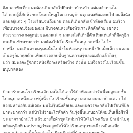
ถึงเวลาพักเที่ยง ผมต้องเดินกลั
บไปกินข้าวบ้านป้า แต่
ผมจำทางไม่
ได้ ค่ายผู้ลี้ภัยห้
วยกะโหลกใหญ่โตกว่าหมู่บ้านทุ
กแห่งที่ผมเคยไป ผมจึงนั่
ง
แอบอยู่แถว ๆ โรงเรียนจนถึงบ่
าย ตอนที่เดินกลับเข้าห้องเรียน
ผมรู้ว่า
เพื่อนบางคนจ้องมองผม
มีบางคนส่งเสียงหัวเราะคิกคักด้
วย เขาคง
หัวเราะกางเกงตู
ดปะของผมแน่ ๆ ผมลงนั่งที่เก้
าอี้ตัวเดิมแต่แล้วก็มีครูอี
ก
คนเดินเข้ามาบอกว่า ผมต้
องไปเริ่มเรียนชั้นอนุบาลหนึ่ง
ไม่ใช่
ป.หนึ่ง ผมเดินตามครู
คนนั้นไปนั่งในห้องอนุบาลหนึ่
งกับเด็กเล็ก จนตอน
เย็นครูก็
มาคุยด้วยเพื่อตรวจสอบพื้
นฐานความรู้ของผมอีกแล้วก็สรุ
ปว่า ผมพอจะรู้จักตัวหนังสื
อกะเหรี่ยงบ้าง ดังนั้น ผมจึ
งควรไปเรียนชั้น
อนุบาลสอง
ป้ามารับตอนโรงเรียนเลิก ผมไม่
ได้เล่าให้ป้าฟังเลยว่าวันนี้
ผมถูกลดชั้น
ไปอนุบาลหนึ่งและพรุ
่งนี้จะไปเรียนชั้นอนุบาลสอง ผม
บอกป้าแต่ว่า ไป
ส่งผมหาพ่อกั
บแม่เถอะ ผมไม่รู้หนังสื
อเลยและผมควรจะกลับไปเรียนที่ป้
อ
ปาทะมากกว่า แต่ป้าไม่ว่
าอะไรสักคำ วันรุ่งขึ้นแกบอกให้
ผมเก็บเสื้อผ้าที่
ขนมาจากบ้
านไว้ แล้วเอาเสื้อผ้าชุดใหม่
มาให้ใส่ไปโรงเรียน ป้าเข้าไปคุ
ยกับครูอีกที ผลปรากฎว่าผมถูกจั
ดให้ไปเรียนอนุบาลหนึ่งเหมื
อนเมื่อ
วาน แล้วตอนเย็นก็จะต้
องไปเรียนพิเศษที่บ้านของครูทุ
กวัน