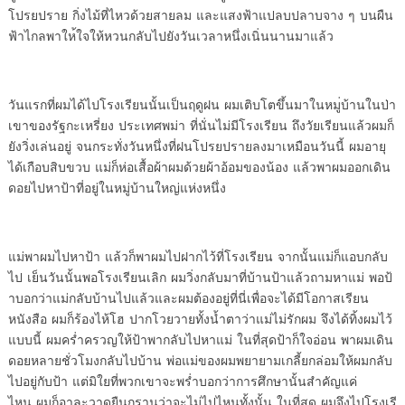
โปรยปราย กิ
่งไม้ที่ไหวด้วยสายลม และแสงฟ้
าแปลบปลาบจาง ๆ บนผืน
ฟ้าไกลพาให
้ใจให้หวนกลับไปยังวันเวลาหนึ่
งเนิ่นนานมาแล้ว
วันแรกที่ผมได้ไปโรงเรียนนั้
นเป็นฤดูฝน ผมเติบโตขึ้นมาในหมู
่บ้านในป่า
เขาของรัฐกะเหรี่ยง ป
ระเทศพม่า ที่นั่นไม่มีโรงเรียน
ถึงวัยเรียนแล้วผมก็
ยังวิ่งเล่
นอยู่ จนกระทั่งวันหนึ่งที่
ฝนโปรยปรายลงมาเหมือนวันนี้ ผมอ
ายุ
ได้เกือบสิบขวบ แม่ก็ห่อเสื้
อผ้าผมด้วยผ้าอ้อมของน้อง แล้
วพาผมออกเดิน
ดอยไปหาป้าที่อยู่
ในหมู่บ้านใหญ่แห่งหนึ่ง
แม่พาผมไปหาป้า แล้วก็
พาผมไปฝากไว้ที่โรงเรียน จากนั้
นแม่ก็แอบกลับ
ไป เย็นวันนั้
นพอโรงเรียนเลิก ผมวิ่งกลับมาที
่บ้านป้าแล้วถามหาแม่ พอป้
าบอกว่าแม่กลับบ้านไปแล้
วและผมต้องอยู่ที่นี่เพื่อจะได้
มีโอกาสเรียน
หนังสือ ผมก็ร้
องไห้โฮ ปากโวยวายทั้งน้ำตาว่
าแม่ไม่รักผม จึงได้ทิ้งผมไว้
แบบนี้ ผมคร่ำครวญให้ป้าพากลั
บไปหาแม่ ในที่สุดป้าก็ใจอ่อน พ
าผมเดิน
ดอยหลายชั่วโมงกลับไปบ้
าน พ่อแม่ของผมพยายามเกลี้ยกล่
อมให้ผมกลับ
ไปอยู่กับป้า แต่มิ
ใยที่พวกเขาจะพร่ำบอกว่าการศึ
กษานั้นสำคัญแค่
ไหน ผมก็
อาละวาดยืนกรานว่าจะไม่ไปไหนทั้
งนั้น ในที่สุด ผมจึงไปโรงเรี