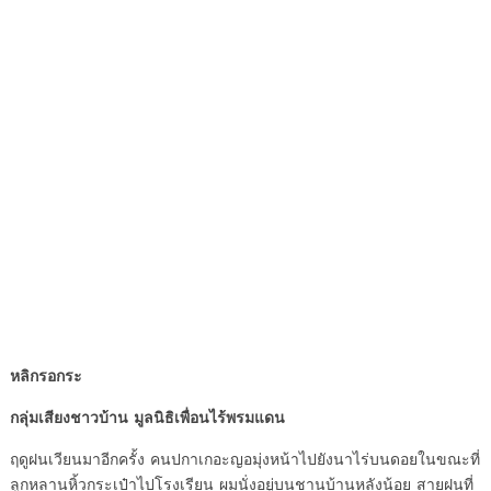
หลิกรอกระ
กลุ่มเสียงชาวบ้าน มูลนิธิเพื่
อนไร้พรมแดน
ฤดูฝนเวียนมาอีกครั้ง คนปกาเกอะ
ญอมุ่งหน้าไปยังนาไร่
บนดอยในขณะที่
ลูกหลานหิ้วกระเป๋
าไปโรงเรียน ผมนั่งอยู่บนชานบ้
านหลังน้อย สายฝนที่