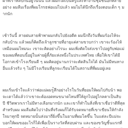
ผาที่เราหลบกันอยู่
วันนั้น แล้วผมก็ได้เป็นครู
และทำงานชุมชนอีกหลาย
อย่าง ผมลื
มเรื่องที่ผมโกรธพ่อแม่ไปแล้ว ผ
มไม่ได้นึกถึงเรื่องตอนเด็ก ๆ ม
ากนัก
เช้าวันนี้ สายฝนสายฟ้าพาผมกลั
บไปยังอดีต ผมนึกถึงวันที่ผมร้
องไห้จะ
กลับบ้าน แล้วผมก็คิดถึ
งเจ้าลูกชายที่อายุแค่สามขวบกว่
า เขาจะร้องไห้
เหมือนผมไหมนะ เข
าจะคิดอย่างไรนะ ผมเพิ่งตัดใจส่
งเขาไปอยู่กับพ่อแม่
ของผมที่
ตอนนี้อยู่ในค่ายผู้ลี้ภัยแห่
งหนึ่งในประเทศไทย เพื่อให้
เขาได้มี
โอกาสเข้าโรงเรียนดี ๆ
ผมคิดอยู่นานกว่าจะตัดสินใจได้
มันไม่มีหนทาง
อื่นแล้วจริง ๆ ไม
่มีโรงเรียนที่ลูกจะเรียนได้
ในสถานที่ที่ผมอยู่เลย
ผมเริ่มเข้าใจแล้วว่าพ่อแม่ผมรู
้สึกอย่างไรในวันที่ยอมให้
ผมไปกับน้า พอ
จะเดาได้แล้วว่
าเขาจะต้องอดทนขนาดไหนที่ให้ลู
กไปอยู่ไกลตาเป็นสิบ
ปี ชีวิ
ตพวกเราไม่มีทางเลือกมากนัก และ
เขาก็ทำในสิ่งที่เขาเชื่อว่าดี
ที่สุด
สำหรับผม ผมลืมคิดไปว่าอั
นที่จริงผมก็ได้รับจดหมายที่
เขาเขียนให้กำลัง
ใจมาทุกปี จดหม
ายนั้นส่งมาถี่ยิ่งขึ้นในยามที่
ผมโตขึ้น ในแต่ละปีแม่จะ
บอกให้
ผมขออะไรก็ได้เพื่อเป็นรางวัลที
่สอบผ่าน และของขวัญชิ้นแรกที่