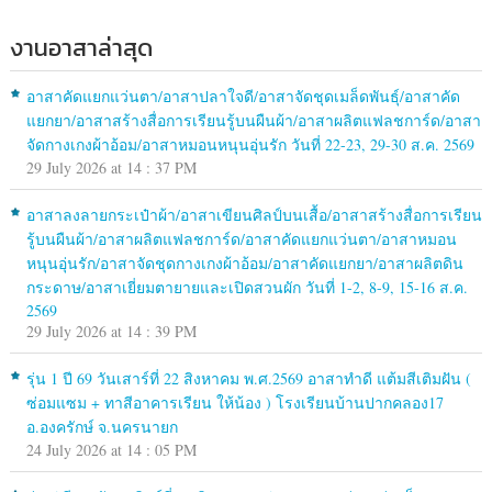
งานอาสาล่าสุด
อาสาคัดแยกแว่นตา/อาสาปลาใจดี/อาสาจัดชุดเมล็ดพันธุ์/อาสาคัด
แยกยา/อาสาสร้างสื่อการเรียนรู้บนผืนผ้า/อาสาผลิตแฟลชการ์ด/อาสา
จัดกางเกงผ้าอ้อม/อาสาหมอนหนุนอุ่นรัก วันที่ 22-23, 29-30 ส.ค. 2569
29 July 2026 at 14 : 37 PM
อาสาลงลายกระเป๋าผ้า/อาสาเขียนศิลป์บนเสื้อ/อาสาสร้างสื่อการเรียน
รู้บนผืนผ้า/อาสาผลิตแฟลชการ์ด/อาสาคัดแยกแว่นตา/อาสาหมอน
หนุนอุ่นรัก/อาสาจัดชุดกางเกงผ้าอ้อม/อาสาคัดแยกยา/อาสาผลิตดิน
กระดาษ/อาสาเยี่ยมตายายและเปิดสวนผัก วันที่ 1-2, 8-9, 15-16 ส.ค.
2569
29 July 2026 at 14 : 39 PM
รุ่น 1 ปี 69 วันเสาร์ที่ 22 สิงหาคม พ.ศ.2569 อาสาทำดี แต้มสีเติมฝัน (
ซ่อมแซม + ทาสีอาคารเรียน ให้น้อง ) โรงเรียนบ้านปากคลอง17
อ.องครักษ์ จ.นครนายก
24 July 2026 at 14 : 05 PM