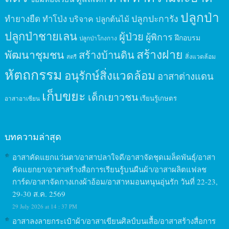
ปลูกป่า
ปลูกปะการัง
ทำยางยืด
ทำโป่ง
บริจาค
ปลูกต้นไม้
ปลูกป่าชายเลน
ผู้ป่วย
ผู้พิการ
ฝึกอบรม
ปลูกป่าโกงกาง
สร้างฝาย
พัฒนาชุมชน
สร้างบ้านดิน
สิ่งแวดล้อม
สตรี
หัตถกรรม
อนุรักษ์สิ่งแวดล้อม
อาสาต่างแดน
เก็บขยะ
เด็กเยาวชน
เรียนรู้เกษตร
อาสาอาเซียน
บทความล่าสุด
อาสาคัดแยกแว่นตา/อาสาปลาใจดี/อาสาจัดชุดเมล็ดพันธุ์/อาสา
คัดแยกยา/อาสาสร้างสื่อการเรียนรู้บนผืนผ้า/อาสาผลิตแฟลช
การ์ด/อาสาจัดกางเกงผ้าอ้อม/อาสาหมอนหนุนอุ่นรัก วันที่ 22-23,
29-30 ส.ค. 2569
29 July 2026 at 14 : 37 PM
อาสาลงลายกระเป๋าผ้า/อาสาเขียนศิลป์บนเสื้อ/อาสาสร้างสื่อการ