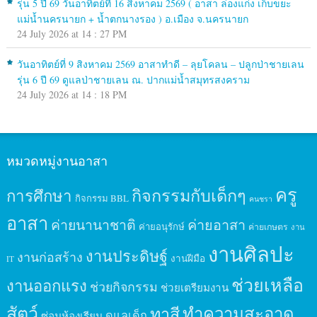
รุ่น 5 ปี 69 วันอาทิตย์ที่ 16 สิงหาคม 2569 ( อาสา ล่องแก่ง เก็บขยะ
แม่น้ำนครนายก + น้ำตกนางรอง ) อ.เมือง จ.นครนายก
24 July 2026 at 14 : 27 PM
วันอาทิตย์ที่ 9 สิงหาคม 2569 อาสาทำดี – ลุยโคลน – ปลูกป่าชายเลน
รุ่น 6 ปี 69 ดูแลป่าชายเลน ณ. ปากแม่น้ำสมุทรสงคราม
24 July 2026 at 14 : 18 PM
หมวดหมู่งานอาสา
ครู
กิจกรรมกับเด็กๆ
การศึกษา
กิจกรรม BBL
คนชรา
อาสา
ค่ายนานาชาติ
ค่ายอาสา
ค่ายอนุรักษ์
ค่ายเกษตร
งาน
งานศิลปะ
งานประดิษฐ์
งานก่อสร้าง
งานฝีมือ
IT
ช่วยเหลือ
งานออกแรง
ช่วยกิจกรรม
ช่วยเตรียมงาน
สัตว์
ทาสี
ทำความสะอาด
ดูแลเด็ก
ซ่อมห้องเรียน