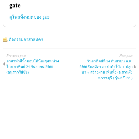
gate
ดูโพสทั้งหมดของ gate
กิจกรรมอาสาสมัคร
Previous post
Next post
อาสาทำสีน้ำมอบให้น้องๆพท.ห่าง
วันอาทิตย์ที่ 24 กันยายน พ.ศ.
ไกล อาทิตย์ 24 กันยายน 2566
2566 รับสมัคร อาสาทำโป่ง + ปลูก
(อนุสาวรีย์ชัย)
ป่า + สร้างฝาย (หินทิ้ง) อ.สวนผึ้ง
จ.ราชบุรี ( รุ่น 6 ปี 66 )