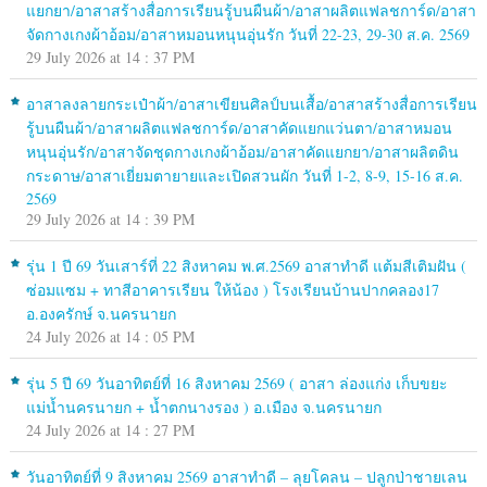
แยกยา/อาสาสร้างสื่อการเรียนรู้บนผืนผ้า/อาสาผลิตแฟลชการ์ด/อาสา
จัดกางเกงผ้าอ้อม/อาสาหมอนหนุนอุ่นรัก วันที่ 22-23, 29-30 ส.ค. 2569
29 July 2026 at 14 : 37 PM
อาสาลงลายกระเป๋าผ้า/อาสาเขียนศิลป์บนเสื้อ/อาสาสร้างสื่อการเรียน
รู้บนผืนผ้า/อาสาผลิตแฟลชการ์ด/อาสาคัดแยกแว่นตา/อาสาหมอน
หนุนอุ่นรัก/อาสาจัดชุดกางเกงผ้าอ้อม/อาสาคัดแยกยา/อาสาผลิตดิน
กระดาษ/อาสาเยี่ยมตายายและเปิดสวนผัก วันที่ 1-2, 8-9, 15-16 ส.ค.
2569
29 July 2026 at 14 : 39 PM
รุ่น 1 ปี 69 วันเสาร์ที่ 22 สิงหาคม พ.ศ.2569 อาสาทำดี แต้มสีเติมฝัน (
ซ่อมแซม + ทาสีอาคารเรียน ให้น้อง ) โรงเรียนบ้านปากคลอง17
อ.องครักษ์ จ.นครนายก
24 July 2026 at 14 : 05 PM
รุ่น 5 ปี 69 วันอาทิตย์ที่ 16 สิงหาคม 2569 ( อาสา ล่องแก่ง เก็บขยะ
แม่น้ำนครนายก + น้ำตกนางรอง ) อ.เมือง จ.นครนายก
24 July 2026 at 14 : 27 PM
วันอาทิตย์ที่ 9 สิงหาคม 2569 อาสาทำดี – ลุยโคลน – ปลูกป่าชายเลน