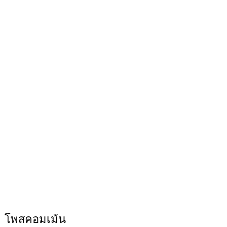
โพสคอมเม้น