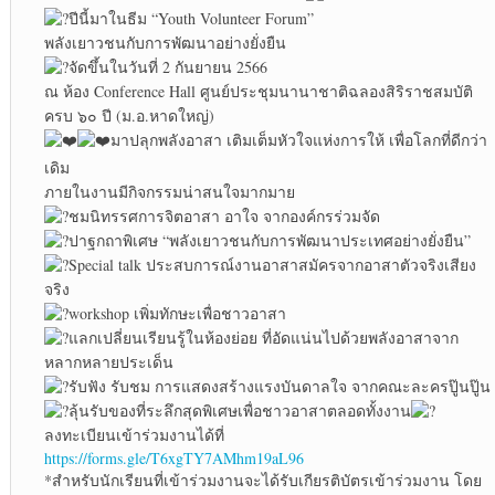
ปีนี้มาในธีม “Youth Volunteer Forum”
พลังเยาวชนกับการพัฒนาอย่างยั่งยืน
จัดขึ้นในวันที่ 2 กันยายน 2566
ณ ห้อง Conference Hall ศูนย์ประชุมนานาชาติฉลองสิริราชสมบัติ
ครบ ๖๐ ปี (ม.อ.หาดใหญ่)
มาปลุกพลังอาสา เติมเต็มหัวใจแห่งการให้ เพื่อโลกที่ดีกว่า
เดิม
ภายในงานมีกิจกรรมน่าสนใจมากมาย
ชมนิทรรศการจิตอาสา อาใจ จากองค์กรร่วมจัด
ปาฐกถาพิเศษ “พลังเยาวชนกับการพัฒนาประเทศอย่างยั่งยืน”
Special talk ประสบการณ์งานอาสาสมัครจากอาสาตัวจริงเสียง
จริง
workshop เพิ่มทักษะเพื่อชาวอาสา
แลกเปลี่ยนเรียนรู้ในห้องย่อย ที่อัดแน่นไปด้วยพลังอาสาจาก
หลากหลายประเด็น
รับฟัง รับชม การแสดงสร้างแรงบันดาลใจ จากคณะละครปู๊นปู๊น
ลุ้นรับของที่ระลึกสุดพิเศษเพื่อชาวอาสาตลอดทั้งงาน
ลงทะเบียนเข้าร่วมงานได้ที่
https://forms.gle/T6xgTY7AMhm19aL96
*สำหรับนักเรียนที่เข้าร่วมงานจะได้รับเกียรติบัตรเข้าร่วมงาน โดย