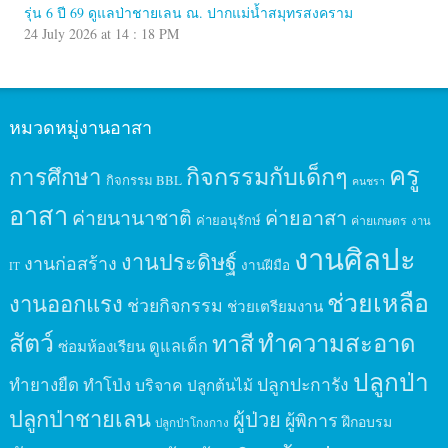
รุ่น 6 ปี 69 ดูแลป่าชายเลน ณ. ปากแม่น้ำสมุทรสงคราม
24 July 2026 at 14 : 18 PM
หมวดหมู่งานอาสา
ครู
กิจกรรมกับเด็กๆ
การศึกษา
กิจกรรม BBL
คนชรา
อาสา
ค่ายนานาชาติ
ค่ายอาสา
ค่ายอนุรักษ์
ค่ายเกษตร
งาน
งานศิลปะ
งานประดิษฐ์
งานก่อสร้าง
งานฝีมือ
IT
ช่วยเหลือ
งานออกแรง
ช่วยกิจกรรม
ช่วยเตรียมงาน
สัตว์
ทาสี
ทำความสะอาด
ดูแลเด็ก
ซ่อมห้องเรียน
ปลูกป่า
ปลูกปะการัง
ทำยางยืด
ทำโป่ง
บริจาค
ปลูกต้นไม้
ปลูกป่าชายเลน
ผู้ป่วย
ผู้พิการ
ฝึกอบรม
ปลูกป่าโกงกาง