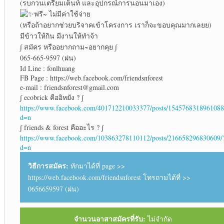
(รบกวนเตรียมเต็นท์ และอุปกรณ์การนอนมาเอง)
ฟรี~ ไม่มีค่าใช้จ่าย
(หรือถ้าอยากช่วยบริจาคเข้าโครงการ เราก็จะขอบคุณมากเลยย)
มีข้าวให้กิน มีงานให้ทำจ้า
∫ สมัคร หรืออยากถาม~อยากคุย ∫
065-665-9597 (ฝน)
Id Line : fonlhuang
FB Page : https://web.facebook.com/friendsnforest
e-mail : friendsnforest@gmail.com
∫ ecobrick คืออิหยัง ? ∫
https://www.facebook.com/401712210033377/posts/1545768318961088
d=n
∫ friends & forest คืออะไร ? ∫
https://www.facebook.com/103863278110112/posts/216658296830609/
d=n
วิธีการสมัคร:
ทักมาได้ที่ page >>
https://web.facebook.com/friendsnforest โทรถามได้ที่ >>
0656659597 (ฝน)
จำนวนอาสาสมัครที่รับ:
ไม่จำกัด