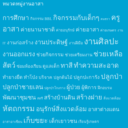
หมวดหมู่งานอาสา
ครู
กิจกรรมกับเด็กๆ
การศึกษา
กิจกรรม BBL
คนชรา
อาสา
ค่ายนานาชาติ
ค่ายอาสา
ค่ายอนุรักษ์
ค่ายเกษตร
งาน
งานศิลปะ
งานประดิษฐ์
งานก่อสร้าง
งานฝีมือ
IT
ช่วยเหลือ
งานออกแรง
ช่วยกิจกรรม
ช่วยเตรียมงาน
สัตว์
ทาสี
ทำความสะอาด
ดูแลเด็ก
ซ่อมห้องเรียน
ปลูกป่า
ปลูกปะการัง
ทำยางยืด
ทำโป่ง
บริจาค
ปลูกต้นไม้
ปลูกป่าชายเลน
ผู้ป่วย
ผู้พิการ
ฝึกอบรม
ปลูกป่าโกงกาง
สร้างฝาย
พัฒนาชุมชน
สร้างบ้านดิน
สิ่งแวดล้อม
สตรี
หัตถกรรม
อนุรักษ์สิ่งแวดล้อม
อาสาต่างแดน
เก็บขยะ
เด็กเยาวชน
เรียนรู้เกษตร
อาสาอาเซียน