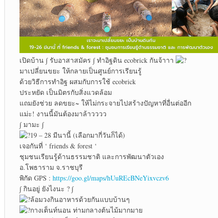
เปิดบ้าน ∫ รับอาสาสมัคร ∫ ทำอิฐดิน ecobrick กันจ้าาา
มาเปลี่ยนขยะ ให้กลายเป็นศูนย์การเรียนรู้
ด้วยวิธีการทำอิฐ ผสมกับการใช้ ecobrick
ประหยัด เป็นมิตรกับสิ่งแวดล้อม
แถมยังช่วย ลดขยะ~ ให้ไม่กระจายไปสร้างปัญหาที่อื่นต่ออีก
แม่ะ! งานนี้มันต้องมาล้าวววว
∫ มามะ ∫
19 – 28 มีนานี้ (เลือกมากี่วันก็ได้)
เจอกันที่ ‘ friends & forest ‘
ชุมชนเรียนรู้ด้านธรรมชาติ และการพัฒนาตัวเอง
อ.โพธาราม จ.ราชบุรี
พิกัด GPS :
https://goo.gl/maps/hUuREcBNeYixvczv6
∫ กินอยู่ ยังไงนะ ? ∫
ล้อมวงกินอาหารด้วยกันแบบบ้านๆ
กางเต็นท์นอน ท่ามกลางต้นไม้มากมาย