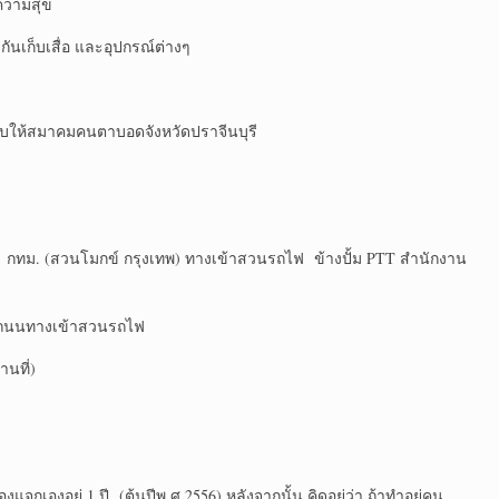
ีความสุข
ันเก็บเสื่อ และอุปกรณ์ต่างๆ
บให้สมาคมคนตาบอดจังหวัดปราจีนบุรี
กทม. (สวนโมกข์ กรุงเทพ) ทางเข้าสวนรถไฟ ข้างปั้ม PTT สำนักงาน
สิต ถนนทางเข้าสวนรถไฟ
นที่)
งแจกเองอยู่ 1 ปี (ต้นปีพ.ศ.2556) หลังจากนั้น คิดอยู่ว่า ถ้าทำอยู่คน