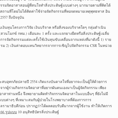
รรมจิตอาสาสอนผู้ที่สนใจทำสิ่งประดิษฐ์แบบต่างๆ มากมายตามที่คิดได้
ถานที่โดยไม่ได้คิดค่าใช้จ่ายจัดกิจกรรมที่หอจดหมายเหตุพุทธทาส อิน
557 ถึงปัจจุบัน
รับเงินทุนโครงการวิจัย เงินบริจาค หรือสิ่งของบริจาคใดๆ กลุ่มดำเนิน
วนโมกข์ กทม.) เดือนละ 1 ครั้ง และแจกยางยืดหรือสิ่งประดิษฐ์เฉลี่ย
การจัดกิจกรรมแต่ละครั้งใช้เงินทุนขับเคลื่อนจากแหล่งที่มาดังนี้ 1) ราย
กรรม 2) เงินค่าตอบแทนวิทยากรจากการเชิญไปจัดกิจกรรม CSR ในหน่วย
ะสบอุทกภัยปลายปี 2554 เกิดแรงบันดาลใจที่อยากจะเป็นผู้ให้ด้วยการ
6 จากผู้ร่วมกิจกรรมจิตอาสาที่อยากผันตนเองมาเป็นผู้จัดกิจกรรม เพียง
าสาท่านหนึ่ง จึงพยายามคิดทำกิจกรรมจิตอาสาในแบบอื่นๆ ที่ยังไม่มี
แบบต่างๆ ที่เหมาะสมกับผู้ป่วยในโรงพยาบาลที่ต้องการการ
ามาธิบดีก่อน ปรากฏว่าได้ผลตอบรับดีมากจากผู้ใช้งาน ทำให้เกิดการ
66 รูปแบบ
10 อนุสิทธิบัตรสิ่งประดิษฐ์