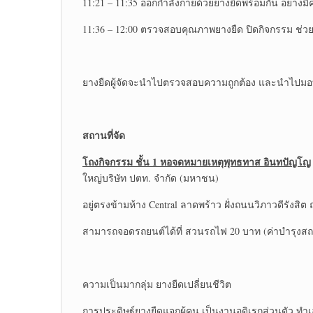
11:21 – 11:35 ออกกำลังกายด้วยยางยืดพร้อมกัน อย่างม
11:36 – 12:00 ตรวจสอบคุณภาพยางยืด ปิดกิจกรรม ช่วยก
ยางยืดผู้จัดจะนำไปตรวจสอบความถูกต้อง และนำไปมอ
สถานที่จัด
โถงกิจกรรม ชั้น
1 หอจดหมายเหตุพุทธทาส อินทปัญโญ
ใหญ่บริษัท ปตท. จำกัด (มหาชน)
อยู่ตรงข้ามห้าง Central ลาดพร้าว ฝั่งถนนวิภาวดีรัง
สามารถจอดรถยนต์ได้ที่ สวนรถไฟ 20 บาท (ค่าบำรุงสถา
ความเป็นมากลุ่ม ยางยืดเปลี่ยนชีวิต
การประดิษฐ์ยางยืดแจกผู้คน
เป็นงานอดิเรกส่วนตัว
ทำเอ