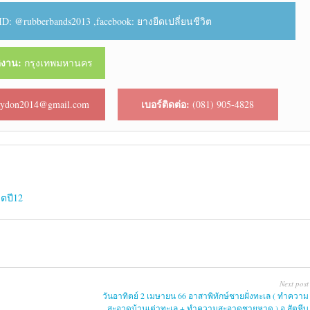
ID: @rubberbands2013 ,facebook: ยางยืดเปลี่ยนชีวิต
ัติงาน:
กรุงเทพมหานคร
เบอร์ติดต่อ:
ydon2014@gmail.com
(081) 905-4828
ิตปี12
Next post
วันอาทิตย์ 2 เมษายน 66 อาสาพิทักษ์ชายฝั่งทะเล ( ทำความ
สะอาดบ้านเต่าทะเล + ทำความสะอาดชายหาด ) อ.สัตหีบ