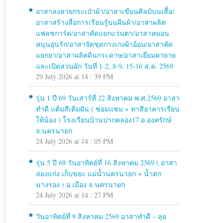
อาสาลงลายกระเป๋าผ้า/อาสาเขียนศิลป์บนเสื้อ/
อาสาสร้างสื่อการเรียนรู้บนผืนผ้า/อาสาผลิต
แฟลชการ์ด/อาสาคัดแยกแว่นตา/อาสาหมอน
หนุนอุ่นรัก/อาสาจัดชุดกางเกงผ้าอ้อม/อาสาคัด
แยกยา/อาสาผลิตดินกระดาษ/อาสาเยี่ยมตายาย
และเปิดสวนผัก วันที่ 1-2, 8-9, 15-16 ส.ค. 2569
29 July 2026 at 14 : 39 PM
รุ่น 1 ปี 69 วันเสาร์ที่ 22 สิงหาคม พ.ศ.2569 อาสา
ทำดี แต้มสีเติมฝัน ( ซ่อมแซม + ทาสีอาคารเรียน
ให้น้อง ) โรงเรียนบ้านปากคลอง17 อ.องครักษ์
จ.นครนายก
24 July 2026 at 14 : 05 PM
รุ่น 5 ปี 69 วันอาทิตย์ที่ 16 สิงหาคม 2569 ( อาสา
ล่องแก่ง เก็บขยะ แม่น้ำนครนายก + น้ำตก
นางรอง ) อ.เมือง จ.นครนายก
24 July 2026 at 14 : 27 PM
วันอาทิตย์ที่ 9 สิงหาคม 2569 อาสาทำดี – ลุย