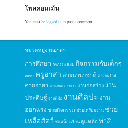
โพสคอมเม้น
You must be
logged in
to post a comment.
หมวดหมู่งานอาสา
กิจกรรมกับเด็กๆ
การศึกษา
กิจกรรม BBL
ครูอาสา
ค่ายนานาชาติ
ค่ายอนุรักษ์
คนชรา
งาน
ค่ายอาสา
งานก่อสร้าง
ค่ายเกษตร
งาน IT
งานศิลปะ
ประดิษฐ์
งาน
งานฝีมือ
ช่วย
ออกแรง
ช่วยกิจกรรม
ช่วยเตรียมงาน
เหลือสัตว์
ทาสี
ดูแลเด็ก
ซ่อมห้องเรียน