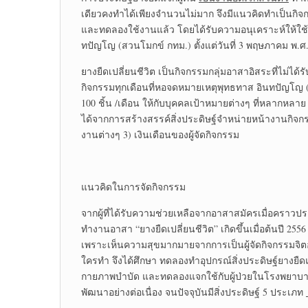
เดียวคงทำได้เพียงจำนวนไม่มาก จึงมีแนวคิดทำเป็นกิจก
และทดลองใช้งานแล้ว โดยได้รับความอนุเคราะห์ให้ใช้ส
ทปัญโญ (สวนโมกข์ กทม.) ตั้งแต่วันที่ 3 พฤษภาคม พ.ศ.2
ยางยืดเปลี่ยนชีวิต เป็นกิจกรรมกลุ่มอาสาอิสระที่ไม่ได้
กิจกรรมทุกเดือนที่หอจดหมายเหตุพุทธทาส อินทปัญโญ (ส
100 ชิ้น /เดือน ให้กับบุคคลเป้าหมายต่างๆ ที่หลากหลาย 
ได้จากการสร้างสรรค์สิ่งประดิษฐ์จำหน่ายหน้างานกิจ
งานต่างๆ 3) เงินเดือนของผู้จัดกิจกรรม
แนวคิดในการจัดกิจกรรม
จากผู้ที่ได้รับความช่วยเหลือจากอาสาสมัครเมื่อคราวปร
ทำงานอาสา “ยางยืดเปลี่ยนชีวิต” เกิดขึ้นเมื่อต้นปี 255
เพราะเห็นความสุขมากมายจากการเป็นผู้จัดกิจกรรมจิตอ
ใครทำ จึงได้ศึกษา ทดลองทำอุปกรณ์สิ่งประดิษฐ์ยางยืด
กายภาพบำบัด และทดลองแจกใช้กับผู้ป่วยในโรงพยาบาลร
พัฒนาอย่างต่อเนื่อง จนปัจจุบันมีสิ่งประดิษฐ์ 5 ประเภท