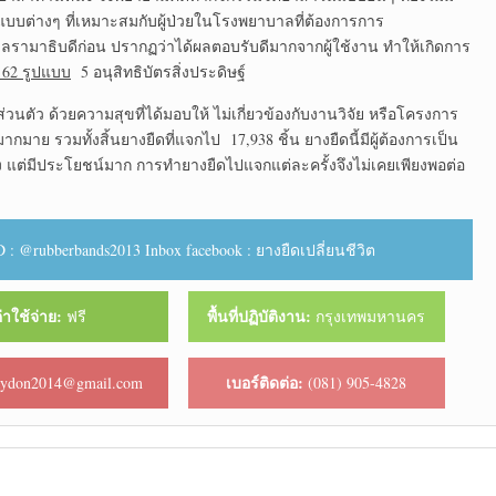
แบบต่างๆ ที่เหมาะสมกับผู้ป่วยในโรงพยาบาลที่ต้องการการ
ามาธิบดีก่อน ปรากฏว่าได้ผลตอบรับดีมากจากผู้ใช้งาน ทำให้เกิดการ
62 รูปแบบ
5 อนุสิทธิบัตรสิ่งประดิษฐ์
วนตัว ด้วยความสุขที่ได้มอบให้ ไม่เกี่ยวข้องกับงานวิจัย หรือโครงการ
มาย รวมทั้งสิ้นยางยืดที่แจกไป 17,938 ชิ้น ยางยืดนี้มีผู้ต้องการเป็น
แพง แต่มีประโยชน์มาก การทำยางยืดไปแจกแต่ละครั้งจึงไม่เคยเพียงพอต่อ
 : @rubberbands2013 Inbox facebook : ยางยืดเปลี่ยนชีวิต
่าใช้จ่าย:
พื้นที่ปฏิบัติงาน:
ฟรี
กรุงเทพมหานคร
เบอร์ติดต่อ:
ydon2014@gmail.com
(081) 905-4828