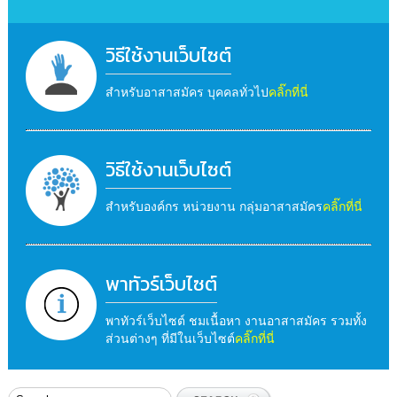
วิธีใช้งานเว็บไซต์
สำหรับอาสาสมัคร บุคคลทั่วไป
คลิ๊กที่นี่
วิธีใช้งานเว็บไซต์
สำหรับองค์กร หน่วยงาน กลุ่มอาสาสมัคร
คลิ๊กที่นี่
พาทัวร์เว็บไซต์
พาทัวร์เว็บไซต์ ชมเนื้อหา งานอาสาสมัคร รวมทั้ง
ส่วนต่างๆ ที่มีในเว็บไซต์
คลิ๊กที่นี่