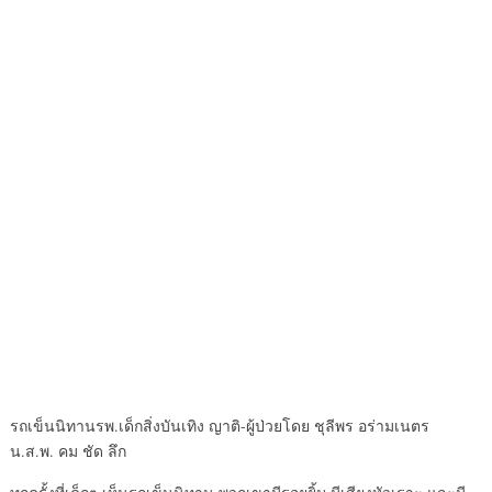
รถเข็นนิทานรพ.เด็กสิ่งบันเทิง ญาติ-ผู้ป่วยโดย ชุลีพร อร่ามเนตร
น.ส.พ. คม ชัด ลึก