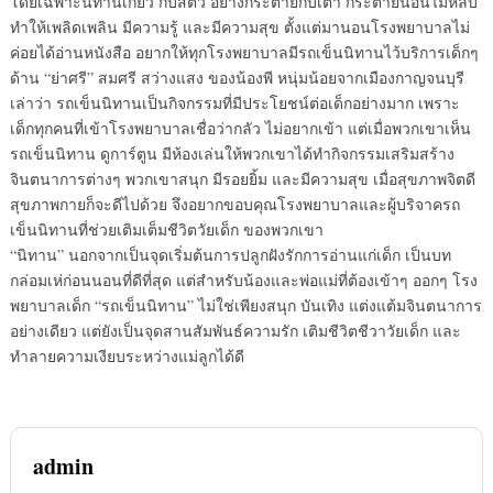
โดยเฉพาะนิทานเกี่ยว กับสัตว์ อย่างกระต่ายกับเต่า กระต่ายนอนไม่หลับ
ทำให้เพลิดเพลิน มีความรู้ และมีความสุข ตั้งแต่มานอนโรงพยาบาลไม่
ค่อยได้อ่านหนังสือ อยากให้ทุกโรงพยาบาลมีรถเข็นนิทานไว้บริการเด็กๆ
ด้าน “ย่าศรี” สมศรี สว่างแสง ของน้องพี หนุ่มน้อยจากเมืองกาญจนบุรี
เล่าว่า รถเข็นนิทานเป็นกิจกรรมที่มีประโยชน์ต่อเด็กอย่างมาก เพราะ
เด็กทุกคนที่เข้าโรงพยาบาลเชื่อว่ากลัว ไม่อยากเข้า แต่เมื่อพวกเขาเห็น
รถเข็นนิทาน ดูการ์ตูน มีห้องเล่นให้พวกเขาได้ทำกิจกรรมเสริมสร้าง
จินตนาการต่างๆ พวกเขาสนุก มีรอยยิ้ม และมีความสุข เมื่อสุขภาพจิตดี
สุขภาพกายก็จะดีไปด้วย จึงอยากขอบคุณโรงพยาบาลและผู้บริจาครถ
เข็นนิทานที่ช่วยเติมเต็มชีวิตวัยเด็ก ของพวกเขา
“นิทาน” นอกจากเป็นจุดเริ่มต้นการปลูกฝังรักการอ่านแก่เด็ก เป็นบท
กล่อมเห่ก่อนนอนที่ดีที่สุด แต่สำหรับน้องและพ่อแม่ที่ต้องเข้าๆ ออกๆ โรง
พยาบาลเด็ก “รถเข็นนิทาน” ไม่ใช่เพียงสนุก บันเทิง แต่งแต้มจินตนาการ
อย่างเดียว แต่ยังเป็นจุดสานสัมพันธ์ความรัก เติมชีวิตชีวาวัยเด็ก และ
ทำลายความเงียบระหว่างแม่ลูกได้ดี
admin