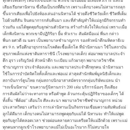
ทุกครั้งที่เด็กๆ เห็นรถเข็นนิทาน พวกเขามีรอยยิ้ม มีเสียงหัวเราะ และมี
เสียงเรียกหานิทาน ซึ่งถือเป็นรถที่ดีมาก เพราะเด็กบางคนไม่สามารถลุก
ขึ้นจากเตียงเพื่อไปยังห้องเล่นอ่านนิทานได้ ช่วยดึงชีวิตวัยเด็ก ชีวิตที่เต็ม
ไปด้วยสีสัน จินตนาการกลับคืนมา และที่สำคัญทำให้แม่ลูกมีกิจกรรมทำ
ร่วมกัน แม่ได้พูดคุยกับลูกผ่านตัวนิทาน สร้างกำลังใจให้แก่แม่ เพราะเมื่อ
เด็กฟังนิทาน พวกเขามีปฏิกิริยา ยิ้ม หัวเราะ สัมผัสมือแม่ พี่นก กล่าว
พี่นก ยศวดี ณ นคร เป็นพยาบาลชำนาญการ รองหัวหน้าตึกมหิตลาธิเบ
ศร 9 ก. หรือตึกอายุรกรรมโรคติดเชื้อเด็กโต ที่นำนิทานมา ใช้ในสถาบัน
สุขภาพเด็กแห่งชาติมหาราชินี (โรงพยาบาลเด็ก) ต่อมาพยาบาลประจำ
ตึก อุรา เจริญวัลย์ หัวหน้าตึก ระเบียบ แก้วผาสุก พยาบาลวิชาชีพ
ชำนาญการ ประจำห้องเล่น และพยาบาลประจำตึกทุกคน นำนิทานมา
ใช้ในการบำบัดจิตใจทั้งเด็กและพ่อแม่ ล่าสุดสำนักพิมพ์มูลนิธิเด็กและ
สถาบันการ์ตูนไทย กลุ่มสถาปนิกอาสาสมัครจากกลุ่มบริษัทแปลน นำ
“รถเข็นนิทาน” ขนความรู้นิทานกว่า 200 เล่ม บริการน้องๆ ถึงเตียง
การสัมผัสไม่ว่าจะทางกาย หรือคำพูด ล้วนกระตุ้นปฏิกิริยาของเด็กๆ ได้
ทั้งสิ้น “พี่ต้อย” เตือนใจ ศีละสะนา พยาบาลวิชาชีพชำนาญการ หน่วย
ประสาทวิทยา เสริมว่า การเล่านิทานเป็นกิจกรรมเชื่อมความสัมพันธ์แม่
ลูกได้ดีมาก เด็กบางคนไม่สามารถพูดคุยกับแม่ได้ นิทานจะ ทำให้แม่พูด
คุยกับลูกได้ตลอดเวลา ช่วยผ่อนคลายความเครียดให้แม่อีกด้วย เพราะแม่
ทุกคนหากลูกเข้าโรงพยาบาลแม้ไม่เป็นอะไรมาก ก็ไม่สบายใจ