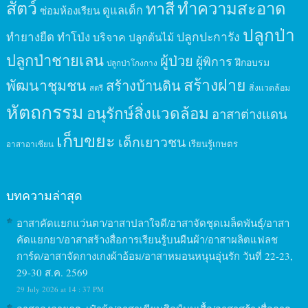
สัตว์
ทาสี
ทำความสะอาด
ดูแลเด็ก
ซ่อมห้องเรียน
ปลูกป่า
ปลูกปะการัง
ทำยางยืด
ทำโป่ง
บริจาค
ปลูกต้นไม้
ปลูกป่าชายเลน
ผู้ป่วย
ผู้พิการ
ฝึกอบรม
ปลูกป่าโกงกาง
สร้างฝาย
พัฒนาชุมชน
สร้างบ้านดิน
สิ่งแวดล้อม
สตรี
หัตถกรรม
อนุรักษ์สิ่งแวดล้อม
อาสาต่างแดน
เก็บขยะ
เด็กเยาวชน
เรียนรู้เกษตร
อาสาอาเซียน
บทความล่าสุด
อาสาคัดแยกแว่นตา/อาสาปลาใจดี/อาสาจัดชุดเมล็ดพันธุ์/อาสา
คัดแยกยา/อาสาสร้างสื่อการเรียนรู้บนผืนผ้า/อาสาผลิตแฟลช
การ์ด/อาสาจัดกางเกงผ้าอ้อม/อาสาหมอนหนุนอุ่นรัก วันที่ 22-23,
29-30 ส.ค. 2569
29 July 2026 at 14 : 37 PM