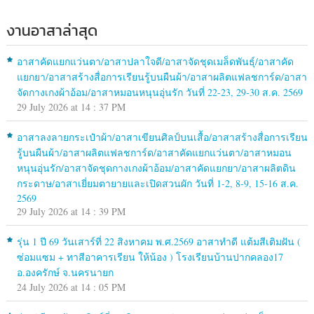
งานอาสาล่าสุด
อาสาคัดแยกแว่นตา/อาสาปลาใจดี/อาสาจัดชุดเมล็ดพันธุ์/อาสาคัด
แยกยา/อาสาสร้างสื่อการเรียนรู้บนผืนผ้า/อาสาผลิตแฟลชการ์ด/อาสา
จัดกางเกงผ้าอ้อม/อาสาหมอนหนุนอุ่นรัก วันที่ 22-23, 29-30 ส.ค. 2569
29 July 2026 at 14 : 37 PM
อาสาลงลายกระเป๋าผ้า/อาสาเขียนศิลป์บนเสื้อ/อาสาสร้างสื่อการเรียน
รู้บนผืนผ้า/อาสาผลิตแฟลชการ์ด/อาสาคัดแยกแว่นตา/อาสาหมอน
หนุนอุ่นรัก/อาสาจัดชุดกางเกงผ้าอ้อม/อาสาคัดแยกยา/อาสาผลิตดิน
กระดาษ/อาสาเยี่ยมตายายและเปิดสวนผัก วันที่ 1-2, 8-9, 15-16 ส.ค.
2569
29 July 2026 at 14 : 39 PM
รุ่น 1 ปี 69 วันเสาร์ที่ 22 สิงหาคม พ.ศ.2569 อาสาทำดี แต้มสีเติมฝัน (
ซ่อมแซม + ทาสีอาคารเรียน ให้น้อง ) โรงเรียนบ้านปากคลอง17
อ.องครักษ์ จ.นครนายก
24 July 2026 at 14 : 05 PM