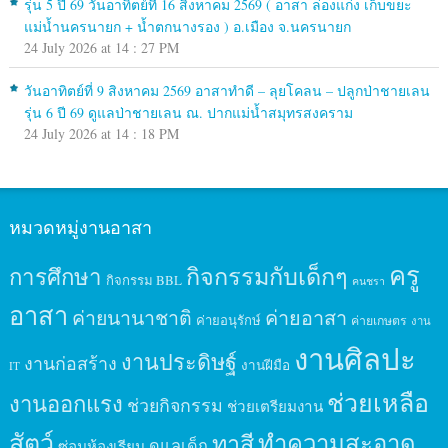
รุ่น 5 ปี 69 วันอาทิตย์ที่ 16 สิงหาคม 2569 ( อาสา ล่องแก่ง เก็บขยะ
แม่น้ำนครนายก + น้ำตกนางรอง ) อ.เมือง จ.นครนายก
24 July 2026 at 14 : 27 PM
วันอาทิตย์ที่ 9 สิงหาคม 2569 อาสาทำดี – ลุยโคลน – ปลูกป่าชายเลน
รุ่น 6 ปี 69 ดูแลป่าชายเลน ณ. ปากแม่น้ำสมุทรสงคราม
24 July 2026 at 14 : 18 PM
หมวดหมู่งานอาสา
ครู
กิจกรรมกับเด็กๆ
การศึกษา
กิจกรรม BBL
คนชรา
อาสา
ค่ายนานาชาติ
ค่ายอาสา
ค่ายอนุรักษ์
ค่ายเกษตร
งาน
งานศิลปะ
งานประดิษฐ์
งานก่อสร้าง
งานฝีมือ
IT
ช่วยเหลือ
งานออกแรง
ช่วยกิจกรรม
ช่วยเตรียมงาน
สัตว์
ทาสี
ทำความสะอาด
ดูแลเด็ก
ซ่อมห้องเรียน