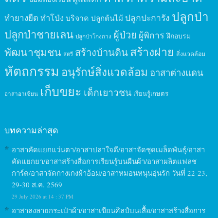
ปลูกป่า
ปลูกปะการัง
ทำยางยืด
ทำโป่ง
บริจาค
ปลูกต้นไม้
ปลูกป่าชายเลน
ผู้ป่วย
ผู้พิการ
ฝึกอบรม
ปลูกป่าโกงกาง
สร้างฝาย
พัฒนาชุมชน
สร้างบ้านดิน
สิ่งแวดล้อม
สตรี
หัตถกรรม
อนุรักษ์สิ่งแวดล้อม
อาสาต่างแดน
เก็บขยะ
เด็กเยาวชน
เรียนรู้เกษตร
อาสาอาเซียน
บทความล่าสุด
อาสาคัดแยกแว่นตา/อาสาปลาใจดี/อาสาจัดชุดเมล็ดพันธุ์/อาสา
คัดแยกยา/อาสาสร้างสื่อการเรียนรู้บนผืนผ้า/อาสาผลิตแฟลช
การ์ด/อาสาจัดกางเกงผ้าอ้อม/อาสาหมอนหนุนอุ่นรัก วันที่ 22-23,
29-30 ส.ค. 2569
29 July 2026 at 14 : 37 PM
อาสาลงลายกระเป๋าผ้า/อาสาเขียนศิลป์บนเสื้อ/อาสาสร้างสื่อการ