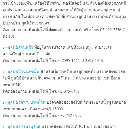
กระเป๋า ,รองเท้า, เครื่องใช้ไฟฟ้า, เฟอร์นิเจอร์ และสิ่งของที่ยังคงสภาพดี
ทุ
กประเภท ของส่วนหนึ่งจะนำส่งมอบต่อใ
ห้กับผู้ขาดแคลน, ชุมชน,
ผู้
ประสบภัย ในเมืองและต่างจังหวัด อีกส่วนจะถูกนำมาระดมทุนที่
ร้านแบ่ง
ปันภายใน มูลนิธิกระจกเงา
ติดต่อสอบถามเพิ่มเติมได้ที
่ donate@mirror.or.th หรือ โทร 02-973-2236-7
ต่อ 101
?
#มูลนิธิสวนแก้ว
ที่อยู่ในการบริจาค เลขที่ 55/1 หมู่ 1 ต.บางเลน
อ.บางใหญ่ จ.นนทบุรี 11140
ติดต่อสอบถามเพิ่มเติมได้ที
่ โทร. 0-2595-1444, 0-2595-1946
?
#มูลนิธิบ้านนกขมิ้น
สำหรับเด็กกำพร้าและถูกทอดท
ิ้ง บริจาคสิ่งของส่ง
ไปที่ มูลนิธิบ้านนกขมิ้น 89/6 ซ.เสรีไทย 17 แขวง.คลองกุ่ม เขต.บึ่งกุ่ม
กทม.10240
ติดต่อสอบถามเพิ่มเติมได้ที
่ โทร. 02-375-6497
?
#มูลนิธัวัดพระบาทน้ำพุ
บริจาคสิ่งของส่งไปที่ วัดพระบาทน้ำพุ เทศบาล
เขาสามยอด อ.เมือง จ.ลพบุรี 15000
ติดต่อสอบถามเพิ่มเติมได้ที
่ โทร. 089-742-0729
?
#มูลนิธิธรรมานุรักษ์
บริจาคสิ่งของส่งไปที่ 40/1 ม.3 ต.ช่องสะเดา