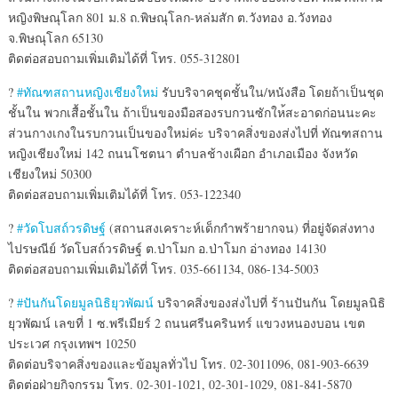
หญิงพิษณุโลก 801 ม.8 ถ.พิษณุโลก-หล่มสัก ต.วังทอง อ.วังทอง
จ.พิษณุโลก 65130
ติดต่อสอบถามเพิ่มเติมได้ที
่ โทร. 055-312801
?
#ทัณฑสถานหญิงเชียงใหม่
รับบริจาคชุดชั้นใน/
หนังสือ โดยถ้าเป็นชุด
ชั้นใน พวกเสื้อชั้นใน ถ้าเป็นของมือสองรบกวนซักให
้สะอาดก่อนนะคะ
ส่วนกางเกงในรบกวนเป็นของให
ม่ค่ะ บริจาคสิ่งของส่งไปที่ ทัณฑสถาน
หญิงเชียงใหม่ 142 ถนนโชตนา ตำบลช้างเผือก อำเภอเมือง จังหวัด
เชียงใหม่ 50300
ติดต่อสอบถามเพิ่มเติมได้ที
่ โทร. 053-122340
?
#วัดโบสถ์วรดิษฐ์
(สถานสงเคราะห์เด็กกำพร้ายา
กจน) ที่อยู่จัดส่งทาง
ไปรษณีย์ วัดโบสถ์วรดิษฐ์ ต.ป่าโมก อ.ป่าโมก อ่างทอง 14130
ติดต่อสอบถามเพิ่มเติมได้ที
่ โทร. 035-661134, 086-134-5003
?
#ปันกันโดยมูลนิธิยุวพัฒน์
บริจาคสิ่งของส่งไปที่ ร้านปันกัน โดยมูลนิธิ
ยุวพัฒน์ เลขที่ 1 ซ.พรีเมียร์ 2 ถนนศรีนครินทร์ แขวงหนองบอน เขต
ประเวศ กรุงเทพฯ 10250
ติดต่อบริจาคสิ่งของและข้อม
ูลทั่วไป โทร. 02-3011096, 081-903-6639
ติดต่อฝ่ายกิจกรรม โทร. 02-301-1021, 02-301-1029, 081-841-5870