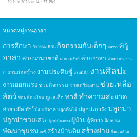
29 July 2026 at 14 : 37 PM
หมวดหมู่งานอาสา
ครู
กิจกรรมกับเด็กๆ
การศึกษา
กิจกรรม BBL
คนชรา
อาสา
ค่ายนานาชาติ
ค่ายอาสา
ค่ายอนุรักษ์
ค่ายเกษตร
งาน
งานศิลปะ
งานประดิษฐ์
งานก่อสร้าง
งานฝีมือ
IT
ช่วยเหลือ
งานออกแรง
ช่วยกิจกรรม
ช่วยเตรียมงาน
สัตว์
ทาสี
ทำความสะอาด
ดูแลเด็ก
ซ่อมห้องเรียน
ปลูกป่า
ปลูกปะการัง
ทำยางยืด
ทำโป่ง
บริจาค
ปลูกต้นไม้
ปลูกป่าชายเลน
ผู้ป่วย
ผู้พิการ
ฝึกอบรม
ปลูกป่าโกงกาง
สร้างฝาย
พัฒนาชุมชน
สร้างบ้านดิน
สิ่งแวดล้อม
สตรี