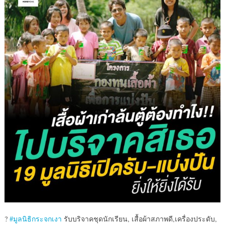
?
#มูลนิธิกระจกเงา
รับบริจาคชุดนักเรียน, เสื้อผ้าสภาพดี,เครื่องประด
ับ,