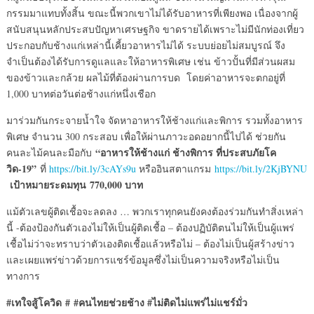
กรรมมาแทบทั้งสิ้น ขณะนี้พวกเขาไม่ได้รับอาหารที่เพียงพอ เนื่องจากผู้
สนับสนุนหลักประสบปัญหาเศรษฐกิจ ขาดรายได้เพราะไม่มีนักท่องเที่ยว
ประกอบกับช้างแก่เหล่านี้เคี้ยวอาหารไม่ได้ ระบบย่อยไม่สมบูรณ์ จึง
จำเป็นต้องได้รับการดูแลและให้อาหารพิเศษ เช่น ข้าวปั้นที่มีส่วนผสม
ของข้าวและกล้วย ผลไม้ที่ต้องผ่านการบด โดยค่าอาหารจะตกอยู่ที่
1,000 บาทต่อวันต่อช้างแก่หนึ่งเชือก
มาร่วมกันกระจายน้ำใจ จัดหาอาหารให้ช้างแก่และพิการ รวมทั้งอาหาร
พิเศษ จำนวน 300 กระสอบ เพื่อให้ผ่านภาวะอดอยากนี้ไปได้ ช่วยกัน
“อาหารให้ช้างแก่ ช้างพิการ ที่ประสบภัยโค
คนละไม้คนละมือกับ
วิด-19”
ที่
https://bit.ly/3cAYs9u
หรืออินสตาแกรม
https://bit.ly/2KjBYNU
เป้าหมายระดมทุน
770,000 บาท
แม้ตัวเลขผู้ติดเชื้อจะลดลง … พวกเราทุกคนยังคงต้องร่วมกันทำสิ่งเหล่า
นี้ -ต้องป้องกันตัวเองไม่ให้เป็นผู้ติดเชื้อ – ต้องปฏิบัติตนไม่ให้เป็นผู้แพร่
เชื้อไม่ว่าจะทราบว่าตัวเองติดเชื้อแล้วหรือไม่ – ต้องไม่เป็นผู้สร้างข่าว
และเผยแพร่ข่าวด้วยการแชร์ข้อมูลซึ่งไม่เป็นความจริงหรือไม่เป็น
ทางการ
#เทใจสู้โควิด #
#คนไทยช่วยช้าง #ไม่ติดไม่แพร่ไม่แชร์มั่ว