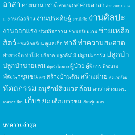
อาสา
ค่ายนานาชาติ
ค่ายอาสา
ค่ายอนุรักษ์
ค่ายเกษตร
งาน
งานศิลปะ
งานประดิษฐ์
งานก่อสร้าง
งานฝีมือ
IT
ช่วยเหลือ
งานออกแรง
ช่วยกิจกรรม
ช่วยเตรียมงาน
สัตว์
ทาสี
ทำความสะอาด
ดูแลเด็ก
ซ่อมห้องเรียน
ปลูกป่า
ปลูกปะการัง
ทำยางยืด
ทำโป่ง
บริจาค
ปลูกต้นไม้
ปลูกป่าชายเลน
ผู้ป่วย
ผู้พิการ
ฝึกอบรม
ปลูกป่าโกงกาง
สร้างฝาย
พัฒนาชุมชน
สร้างบ้านดิน
สิ่งแวดล้อม
สตรี
หัตถกรรม
อนุรักษ์สิ่งแวดล้อม
อาสาต่างแดน
เก็บขยะ
เด็กเยาวชน
เรียนรู้เกษตร
อาสาอาเซียน
บทความล่าสุด