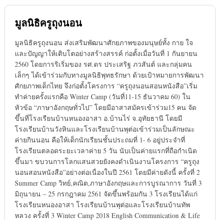
มูลนิธิครูถุงนอน
มูลนิธิครูถุงนอน ส่งเสริมพัฒนาศักยภาพของมนุษย์ทั้ง กาย ใจ
และปัญญาให้เติบโตอย่างสร้างสรรค์ ก่อตั้งเมื่อวันที่ 1 กันยายน
2560 โดยการริเริ่มของ รศ.ดร ประเสริฐ ภวสันต์ และกลุ่มคน
เล็กๆ ได้เข้าร่วมกับทางมูลนิธิพุทธรักษา ด้วยเป้าหมายการพัฒนา
ศักยภาพเด็กไทย จึงก่อตั้งโครงการ “ครูถุงนอนสอนหนังสือ”เริ่ม
ทำค่ายครั้งแรกคือ Winter Camp (วันที่11-15 ธันวาคม 60) ใน
หัวข้อ “ภาษาอังกฤษทั่วไป” โดยมีอาสาสมัครเข้าร่วม15 คน จัด
ขึ้นที่โรงเรียนบ้านหนองอาสา อ.บ้านไร่ จ.อุทัยธานี โดยมี
โรงเรียนบ้านวังหินและโรงเรียนบ้านพุต่อเข้าร่วมเป็นลักษณะ
ค่ายกินนอน คือให้เด็กนักเรียนชั้นประถมที่ 1- 6 อยู่ประจำที่
โรงเรียนตลอดระยะเวลาค่าย 5 วัน นับเป็นค่ายแรกที่ถือกำเนิด
ขึ้นมา ขบวนการโลกแสนสวยยังคงดำเนินงานโครงการ “ครูถุง
นอนสอนหนังสือ”อย่างต่อเนื่องในปี 2561 โดยมีค่ายดังนี้ ครั้งที่ 2
Summer Camp วิทย์,คณิต,ภาษาอังกฤษและการบูรณาการ วันที่ 3
มิถุนายน – 25 กรกฎาคม 2561 จัดขึ้นพร้อมกัน 3 โรงเรียนได้แก่
โรงเรียนหนองอาสา โรงเรียนบ้านพุต่อและโรงเรียนบ้านทัพ
หลวง ครั้งที่ 3 Winter Camp 2018 English Communication & Life