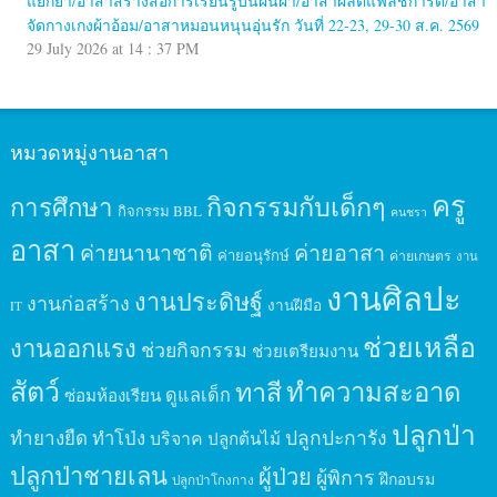
แยกยา/อาสาสร้างสื่อการเรียนรู้บนผืนผ้า/อาสาผลิตแฟลชการ์ด/อาสา
จัดกางเกงผ้าอ้อม/อาสาหมอนหนุนอุ่นรัก วันที่ 22-23, 29-30 ส.ค. 2569
29 July 2026 at 14 : 37 PM
หมวดหมู่งานอาสา
ครู
กิจกรรมกับเด็กๆ
การศึกษา
กิจกรรม BBL
คนชรา
อาสา
ค่ายนานาชาติ
ค่ายอาสา
ค่ายอนุรักษ์
ค่ายเกษตร
งาน
งานศิลปะ
งานประดิษฐ์
งานก่อสร้าง
งานฝีมือ
IT
ช่วยเหลือ
งานออกแรง
ช่วยกิจกรรม
ช่วยเตรียมงาน
สัตว์
ทาสี
ทำความสะอาด
ดูแลเด็ก
ซ่อมห้องเรียน
ปลูกป่า
ปลูกปะการัง
ทำยางยืด
ทำโป่ง
บริจาค
ปลูกต้นไม้
ปลูกป่าชายเลน
ผู้ป่วย
ผู้พิการ
ฝึกอบรม
ปลูกป่าโกงกาง