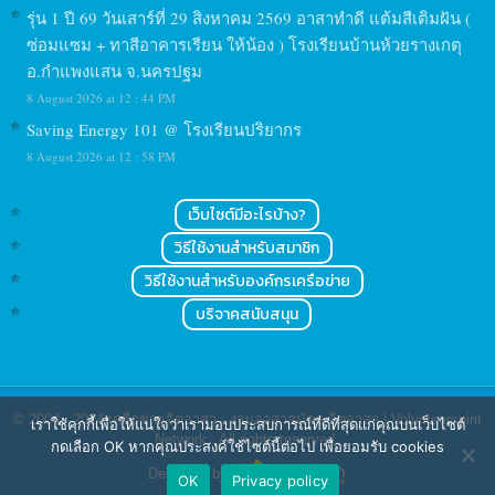
รุ่น 1 ปี 69 วันเสาร์ที่ 29 สิงหาคม 2569 อาสาทำดี แต้มสีเติมฝัน (
ซ่อมแซม + ทาสีอาคารเรียน ให้น้อง ) โรงเรียนบ้านห้วยรางเกตุ
อ.กำแพงแสน จ.นครปฐม
8 August 2026 at 12 : 44 PM
Saving Energy 101 @ โรงเรียนปริยากร
8 August 2026 at 12 : 58 PM
เว็บไซต์มีอะไรบ้าง?
วิธีใช้งานสำหรับสมาชิก
วิธีใช้งานสำหรับองค์กรเครือข่าย
บริจาคสนับสนุน
© 2004 - 2024
เครือข่ายจิตอาสา : งานอาสาสมัคร จิตอาสา | Volunteerspirit
เราใช้คุกกี้เพื่อให้แน่ใจว่าเรามอบประสบการณ์ที่ดีที่สุดแก่คุณบนเว็บไซต์
Network
. All rights reserved.
กดเลือก OK หากคุณประสงค์ใช้ไซต์นี้ต่อไป เพื่อยอมรับ cookies
Designed by
OK
Privacy policy