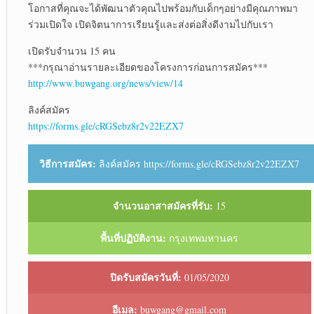
โอกาสที่คุณจะได้พัฒนาตัวคุณไปพร้อมกับเด็กๆอย่างมีคุณภาพมา
ร่วมเปิดใจ เปิดจิตนาการเรียนรู้และส่งต่อสิ่งดีงามไปกับเรา
เปิดรับจำนวน 15 คน
***กรุณาอ่านรายละเอียดของโครงการก่อนการสมัคร***
http://www.buwgang.org/news/view/14
ลิงค์สมัคร
https://forms.gle/cRGSebz8r2v22EZX7
วิธีการสมัคร:
ลิงค์สมัคร https://forms.gle/cRGSebz8r2v22EZX7
จำนวนอาสาสมัครที่รับ:
15
พื้นที่ปฏิบัติงาน:
กรุงเทพมหานคร
ปิดรับสมัครวันที่:
01/05/2020
อีเมล:
buwgang@gmail.com