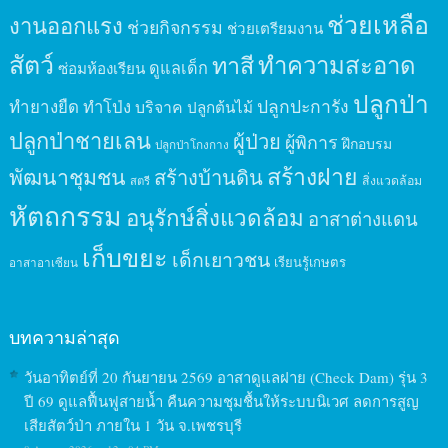
ช่วยเหลือ
งานออกแรง
ช่วยกิจกรรม
ช่วยเตรียมงาน
สัตว์
ทาสี
ทำความสะอาด
ดูแลเด็ก
ซ่อมห้องเรียน
ปลูกป่า
ปลูกปะการัง
ทำยางยืด
ทำโป่ง
บริจาค
ปลูกต้นไม้
ปลูกป่าชายเลน
ผู้ป่วย
ผู้พิการ
ฝึกอบรม
ปลูกป่าโกงกาง
สร้างฝาย
พัฒนาชุมชน
สร้างบ้านดิน
สิ่งแวดล้อม
สตรี
หัตถกรรม
อนุรักษ์สิ่งแวดล้อม
อาสาต่างแดน
เก็บขยะ
เด็กเยาวชน
เรียนรู้เกษตร
อาสาอาเซียน
บทความล่าสุด
วันอาทิตย์ที่ 20 กันยายน 2569 อาสาดูแลฝาย (Check Dam) รุ่น 3
ปี 69 ดูแลฟื้นฟูสายน้ำ คืนความชุมชื้นให้ระบบนิเวศ ลดการสูญ
เสียสัตว์ป่า ภายใน 1 วัน จ.เพชรบุรี