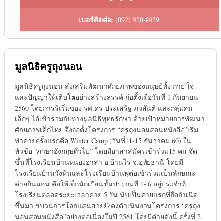
เบอร์ติดต่อ:
(092) 950-8059
มูลนิธิครูถุงนอน
มูลนิธิครูถุงนอน ส่งเสริมพัฒนาศักยภาพของมนุษย์ทั้ง กาย ใจ
และปัญญาให้เติบโตอย่างสร้างสรรค์ ก่อตั้งเมื่อวันที่ 1 กันยายน
2560 โดยการริเริ่มของ รศ.ดร ประเสริฐ ภวสันต์ และกลุ่มคน
เล็กๆ ได้เข้าร่วมกับทางมูลนิธิพุทธรักษา ด้วยเป้าหมายการพัฒนา
ศักยภาพเด็กไทย จึงก่อตั้งโครงการ “ครูถุงนอนสอนหนังสือ”เริ่ม
ทำค่ายครั้งแรกคือ Winter Camp (วันที่11-15 ธันวาคม 60) ใน
หัวข้อ “ภาษาอังกฤษทั่วไป” โดยมีอาสาสมัครเข้าร่วม15 คน จัด
ขึ้นที่โรงเรียนบ้านหนองอาสา อ.บ้านไร่ จ.อุทัยธานี โดยมี
โรงเรียนบ้านวังหินและโรงเรียนบ้านพุต่อเข้าร่วมเป็นลักษณะ
ค่ายกินนอน คือให้เด็กนักเรียนชั้นประถมที่ 1- 6 อยู่ประจำที่
โรงเรียนตลอดระยะเวลาค่าย 5 วัน นับเป็นค่ายแรกที่ถือกำเนิด
ขึ้นมา ขบวนการโลกแสนสวยยังคงดำเนินงานโครงการ “ครูถุง
นอนสอนหนังสือ”อย่างต่อเนื่องในปี 2561 โดยมีค่ายดังนี้ ครั้งที่ 2