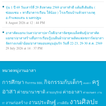
รุ่น 1 ปี 69 วันเสาร์ที่ 29 สิงหาคม 2569 อาสาทำดี แต้มสีเติมฝัน (
ซ่อมแซม + ทาสีอาคารเรียน ให้น้อง ) โรงเรียนบ้านห้วยรางเกตุ
อ.กำแพงแสน จ.นครปฐม
8 August 2026 at 12 : 44 PM
อาสาคัดแยกแว่นตา/อาสาปลาใจดี/อาสาจัดชุดเมล็ดพันธุ์/อาสาคัด
แยกยา/อาสาสร้างสื่อการเรียนรู้บนผืนผ้า/อาสาผลิตแฟลชการ์ด/อาสา
จัดกางเกงผ้าอ้อม/อาสาหมอนหนุนอุ่นรัก วันที่ 22-23, 29-30 ส.ค. 2569
29 July 2026 at 14 : 37 PM
หมวดหมู่งานอาสา
ครู
กิจกรรมกับเด็กๆ
การศึกษา
กิจกรรม BBL
คนชรา
อาสา
ค่ายนานาชาติ
ค่ายอาสา
ค่ายอนุรักษ์
ค่ายเกษตร
งาน
งานศิลปะ
งานประดิษฐ์
งานก่อสร้าง
งานฝีมือ
IT