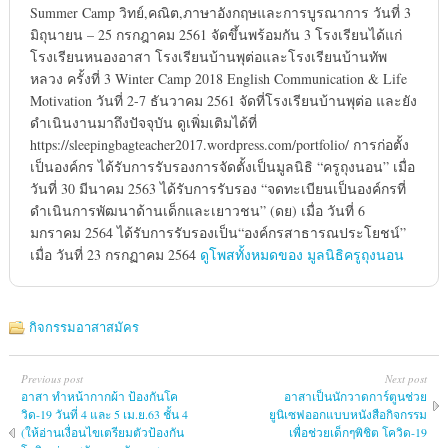
Summer Camp วิทย์,คณิต,ภาษาอังกฤษและการบูรณาการ วันที่ 3
มิถุนายน – 25 กรกฎาคม 2561 จัดขึ้นพร้อมกัน 3 โรงเรียนได้แก่
โรงเรียนหนองอาสา โรงเรียนบ้านพุต่อและโรงเรียนบ้านทัพ
หลวง ครั้งที่ 3 Winter Camp 2018 English Communication & Life
Motivation วันที่ 2-7 ธันวาคม 2561 จัดที่โรงเรียนบ้านพุต่อ และยัง
ดำเนินงานมาถึงปัจจุบัน ดูเพิ่มเติมได้ที่
https://sleepingbagteacher2017.wordpress.com/portfolio/ การก่อตั้ง
เป็นองค์กร ได้รับการรับรองการจัดตั้งเป็นมูลนิธิ “ครูถุงนอน” เมื่อ
วันที่ 30 มีนาคม 2563 ได้รับการรับรอง “จดทะเบียนเป็นองค์กรที่
ดำเนินการพัฒนาด้านเด็กและเยาวชน” (ดย) เมื่อ วันที่ 6
มกราคม 2564 ได้รับการรับรองเป็น“องค์กรสาธารณประโยชน์”
เมื่อ วันที่ 23 กรกฏาคม 2564
ดูโพสทั้งหมดของ มูลนิธิครูถุงนอน
กิจกรรมอาสาสมัคร
Previous post
Next post
อาสา ทำหน้ากากผ้า ป้องกันโค
อาสาเป็นนักวาดการ์ตูนช่วย
วิด-19 วันที่ 4 และ 5 เม.ย.63 ชั้น 4
ยูนิเซฟออกแบบหนังสือกิจกรรม
(ให้อ่านเงื่อนไขเตรียมตัวป้องกัน
เพื่อช่วยเด็กๆพิชิต โควิด-19