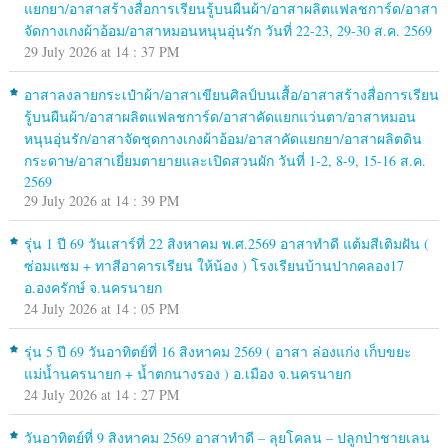
แยกยา/อาสาสร้างสื่อการเรียนรู้บนผืนผ้า/อาสาผลิตแฟลชการ์ด/อาสา
จัดกางเกงผ้าอ้อม/อาสาหมอนหนุนอุ่นรัก วันที่ 22-23, 29-30 ส.ค. 2569
29 July 2026 at 14 : 37 PM
อาสาลงลายกระเป๋าผ้า/อาสาเขียนศิลป์บนเสื้อ/อาสาสร้างสื่อการเรียน
รู้บนผืนผ้า/อาสาผลิตแฟลชการ์ด/อาสาคัดแยกแว่นตา/อาสาหมอน
หนุนอุ่นรัก/อาสาจัดชุดกางเกงผ้าอ้อม/อาสาคัดแยกยา/อาสาผลิตดิน
กระดาษ/อาสาเยี่ยมตายายและเปิดสวนผัก วันที่ 1-2, 8-9, 15-16 ส.ค.
2569
29 July 2026 at 14 : 39 PM
รุ่น 1 ปี 69 วันเสาร์ที่ 22 สิงหาคม พ.ศ.2569 อาสาทำดี แต้มสีเติมฝัน (
ซ่อมแซม + ทาสีอาคารเรียน ให้น้อง ) โรงเรียนบ้านปากคลอง17
อ.องครักษ์ จ.นครนายก
24 July 2026 at 14 : 05 PM
รุ่น 5 ปี 69 วันอาทิตย์ที่ 16 สิงหาคม 2569 ( อาสา ล่องแก่ง เก็บขยะ
แม่น้ำนครนายก + น้ำตกนางรอง ) อ.เมือง จ.นครนายก
24 July 2026 at 14 : 27 PM
วันอาทิตย์ที่ 9 สิงหาคม 2569 อาสาทำดี – ลุยโคลน – ปลูกป่าชายเลน