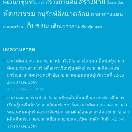
สร้างฝาย
พัฒนาชุมชน
สร้างบ้านดิน
สิ่งแวดล้อม
สตรี
หัตถกรรม
อนุรักษ์สิ่งแวดล้อม
อาสาต่างแดน
เก็บขยะ
เด็กเยาวชน
เรียนรู้เกษตร
อาสาอาเซียน
บทความล่าสุด
อาสาคัดแยกแว่นตา/อาสาปลาใจดี/อาสาจัดชุดเมล็ดพันธุ์/อาสา
คัดแยกยา/อาสาสร้างสื่อการเรียนรู้บนผืนผ้า/อาสาผลิตแฟลช
การ์ด/อาสาจัดกางเกงผ้าอ้อม/อาสาหมอนหนุนอุ่นรัก วันที่ 22-23,
29-30 ส.ค. 2569
29 July 2026 at 14 : 37 PM
อาสาลงลายกระเป๋าผ้า/อาสาเขียนศิลป์บนเสื้อ/อาสาสร้างสื่อการ
เรียนรู้บนผืนผ้า/อาสาผลิตแฟลชการ์ด/อาสาคัดแยกแว่นตา/อาสา
หมอนหนุนอุ่นรัก/อาสาจัดชุดกางเกงผ้าอ้อม/อาสาคัดแยกยา/อาสา
ผลิตดินกระดาษ/อาสาเยี่ยมตายายและเปิดสวนผัก วันที่ 1-2, 8-9,
15-16 ส.ค. 2569