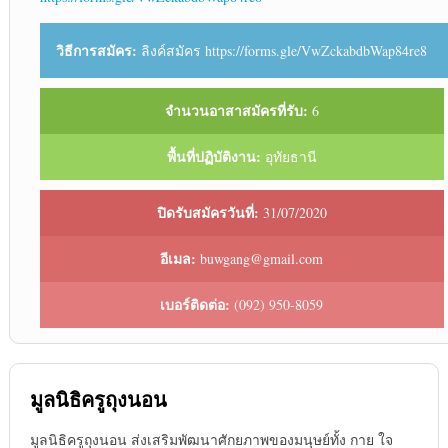
วิธีการสมัคร:
ลิงค์สมัคร https://forms.gle/VwZckabdbWap84re8
จำนวนอาสาสมัครที่รับ:
6
พื้นที่ปฏิบัติงาน:
อุทัยธานี
ปิดรับสมัครวันที่:
31/07/2020
อีเมล:
buwgang@gmail.com
เบอร์ติดต่อ:
(092) 950-8059
มูลนิธิครูถุงนอน
มูลนิธิครูถุงนอน ส่งเสริมพัฒนาศักยภาพของมนุษย์ทั้ง กาย ใจ