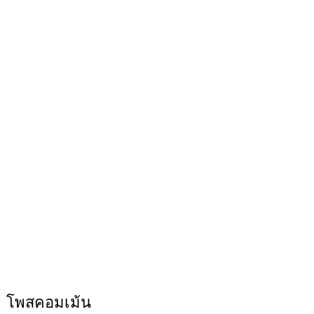
โพสคอมเม้น