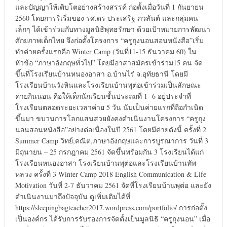
และปัญญาให้เติบโตอย่างสร้างสรรค์ ก่อตั้งเมื่อวันที่ 1 กันยายน
2560 โดยการริเริ่มของ รศ.ดร ประเสริฐ ภวสันต์ และกลุ่มคน
เล็กๆ ได้เข้าร่วมกับทางมูลนิธิพุทธรักษา ด้วยเป้าหมายการพัฒนา
ศักยภาพเด็กไทย จึงก่อตั้งโครงการ “ครูถุงนอนสอนหนังสือ”เริ่ม
ทำค่ายครั้งแรกคือ Winter Camp (วันที่11-15 ธันวาคม 60) ใน
หัวข้อ “ภาษาอังกฤษทั่วไป” โดยมีอาสาสมัครเข้าร่วม15 คน จัด
ขึ้นที่โรงเรียนบ้านหนองอาสา อ.บ้านไร่ จ.อุทัยธานี โดยมี
โรงเรียนบ้านวังหินและโรงเรียนบ้านพุต่อเข้าร่วมเป็นลักษณะ
ค่ายกินนอน คือให้เด็กนักเรียนชั้นประถมที่ 1- 6 อยู่ประจำที่
โรงเรียนตลอดระยะเวลาค่าย 5 วัน นับเป็นค่ายแรกที่ถือกำเนิด
ขึ้นมา ขบวนการโลกแสนสวยยังคงดำเนินงานโครงการ “ครูถุง
นอนสอนหนังสือ”อย่างต่อเนื่องในปี 2561 โดยมีค่ายดังนี้ ครั้งที่ 2
Summer Camp วิทย์,คณิต,ภาษาอังกฤษและการบูรณาการ วันที่ 3
มิถุนายน – 25 กรกฎาคม 2561 จัดขึ้นพร้อมกัน 3 โรงเรียนได้แก่
โรงเรียนหนองอาสา โรงเรียนบ้านพุต่อและโรงเรียนบ้านทัพ
หลวง ครั้งที่ 3 Winter Camp 2018 English Communication & Life
Motivation วันที่ 2-7 ธันวาคม 2561 จัดที่โรงเรียนบ้านพุต่อ และยัง
ดำเนินงานมาถึงปัจจุบัน ดูเพิ่มเติมได้ที่
https://sleepingbagteacher2017.wordpress.com/portfolio/ การก่อตั้ง
เป็นองค์กร ได้รับการรับรองการจัดตั้งเป็นมูลนิธิ “ครูถุงนอน” เมื่อ