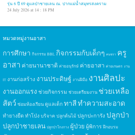
รุ่น 6 ปี 69 ดูแลป่าชายเลน ณ. ปากแม่น้ำสมุทรสงคราม
24 July 2026 at 14 : 18 PM
หมวดหมู่งานอาสา
ครู
กิจกรรมกับเด็กๆ
การศึกษา
กิจกรรม BBL
คนชรา
อาสา
ค่ายนานาชาติ
ค่ายอาสา
ค่ายอนุรักษ์
ค่ายเกษตร
งาน
งานศิลปะ
งานประดิษฐ์
งานก่อสร้าง
งานฝีมือ
IT
ช่วยเหลือ
งานออกแรง
ช่วยกิจกรรม
ช่วยเตรียมงาน
สัตว์
ทาสี
ทำความสะอาด
ดูแลเด็ก
ซ่อมห้องเรียน
ปลูกป่า
ปลูกปะการัง
ทำยางยืด
ทำโป่ง
บริจาค
ปลูกต้นไม้
ปลูกป่าชายเลน
ผู้ป่วย
ผู้พิการ
ฝึกอบรม
ปลูกป่าโกงกาง