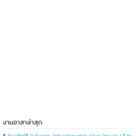
งานอาสาล่าสุด
วันอาทิตย์ที่ 20 กันยายน 2569 อาสาดูแลฝาย (Check Dam) รุ่น 3 ปี 69