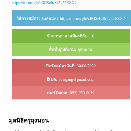
https://forms.gle/cRGSebz8r2v22EZX7
วิธีการสมัคร:
ลิงค์สมัคร https://forms.gle/cRGSebz8r2v22EZX7
จำนวนอาสาสมัครที่รับ:
10
พื้นที่ปฏิบัติงาน:
อุทัยธานี
ปิดรับสมัครวันที่:
30/06/2020
อีเมล:
buwgang@gmail.com
เบอร์ติดต่อ:
(092) 950-8059
มูลนิธิครูถุงนอน