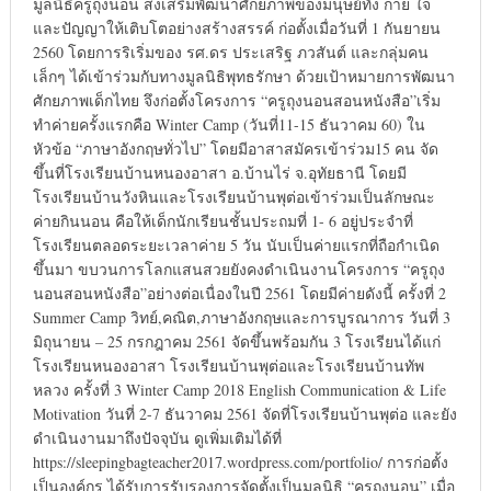
มูลนิธิครูถุงนอน ส่งเสริมพัฒนาศักยภาพของมนุษย์ทั้ง กาย ใจ
และปัญญาให้เติบโตอย่างสร้างสรรค์ ก่อตั้งเมื่อวันที่ 1 กันยายน
2560 โดยการริเริ่มของ รศ.ดร ประเสริฐ ภวสันต์ และกลุ่มคน
เล็กๆ ได้เข้าร่วมกับทางมูลนิธิพุทธรักษา ด้วยเป้าหมายการพัฒนา
ศักยภาพเด็กไทย จึงก่อตั้งโครงการ “ครูถุงนอนสอนหนังสือ”เริ่ม
ทำค่ายครั้งแรกคือ Winter Camp (วันที่11-15 ธันวาคม 60) ใน
หัวข้อ “ภาษาอังกฤษทั่วไป” โดยมีอาสาสมัครเข้าร่วม15 คน จัด
ขึ้นที่โรงเรียนบ้านหนองอาสา อ.บ้านไร่ จ.อุทัยธานี โดยมี
โรงเรียนบ้านวังหินและโรงเรียนบ้านพุต่อเข้าร่วมเป็นลักษณะ
ค่ายกินนอน คือให้เด็กนักเรียนชั้นประถมที่ 1- 6 อยู่ประจำที่
โรงเรียนตลอดระยะเวลาค่าย 5 วัน นับเป็นค่ายแรกที่ถือกำเนิด
ขึ้นมา ขบวนการโลกแสนสวยยังคงดำเนินงานโครงการ “ครูถุง
นอนสอนหนังสือ”อย่างต่อเนื่องในปี 2561 โดยมีค่ายดังนี้ ครั้งที่ 2
Summer Camp วิทย์,คณิต,ภาษาอังกฤษและการบูรณาการ วันที่ 3
มิถุนายน – 25 กรกฎาคม 2561 จัดขึ้นพร้อมกัน 3 โรงเรียนได้แก่
โรงเรียนหนองอาสา โรงเรียนบ้านพุต่อและโรงเรียนบ้านทัพ
หลวง ครั้งที่ 3 Winter Camp 2018 English Communication & Life
Motivation วันที่ 2-7 ธันวาคม 2561 จัดที่โรงเรียนบ้านพุต่อ และยัง
ดำเนินงานมาถึงปัจจุบัน ดูเพิ่มเติมได้ที่
https://sleepingbagteacher2017.wordpress.com/portfolio/ การก่อตั้ง
เป็นองค์กร ได้รับการรับรองการจัดตั้งเป็นมูลนิธิ “ครูถุงนอน” เมื่อ