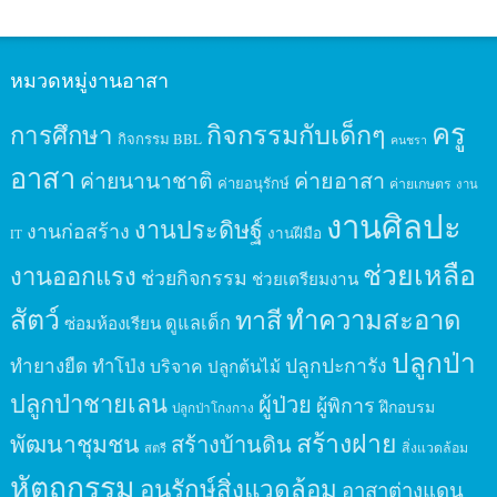
หมวดหมู่งานอาสา
ครู
กิจกรรมกับเด็กๆ
การศึกษา
กิจกรรม BBL
คนชรา
อาสา
ค่ายนานาชาติ
ค่ายอาสา
ค่ายอนุรักษ์
ค่ายเกษตร
งาน
งานศิลปะ
งานประดิษฐ์
งานก่อสร้าง
งานฝีมือ
IT
ช่วยเหลือ
งานออกแรง
ช่วยกิจกรรม
ช่วยเตรียมงาน
สัตว์
ทาสี
ทำความสะอาด
ดูแลเด็ก
ซ่อมห้องเรียน
ปลูกป่า
ปลูกปะการัง
ทำยางยืด
ทำโป่ง
บริจาค
ปลูกต้นไม้
ปลูกป่าชายเลน
ผู้ป่วย
ผู้พิการ
ฝึกอบรม
ปลูกป่าโกงกาง
สร้างฝาย
พัฒนาชุมชน
สร้างบ้านดิน
สิ่งแวดล้อม
สตรี
หัตถกรรม
อนุรักษ์สิ่งแวดล้อม
อาสาต่างแดน