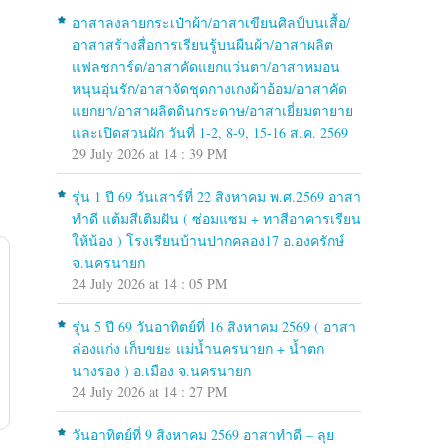
อาสาลงลายกระเป๋าผ้า/อาสาเขียนศิลป์บนเสื้อ/
อาสาสร้างสื่อการเรียนรู้บนผืนผ้า/อาสาผลิต
แฟลชการ์ด/อาสาคัดแยกแว่นตา/อาสาหมอน
หนุนอุ่นรัก/อาสาจัดชุดกางเกงผ้าอ้อม/อาสาคัด
แยกยา/อาสาผลิตดินกระดาษ/อาสาเยี่ยมตายาย
และเปิดสวนผัก วันที่ 1-2, 8-9, 15-16 ส.ค. 2569
29 July 2026 at 14 : 39 PM
รุ่น 1 ปี 69 วันเสาร์ที่ 22 สิงหาคม พ.ศ.2569 อาสา
ทำดี แต้มสีเติมฝัน ( ซ่อมแซม + ทาสีอาคารเรียน
ให้น้อง ) โรงเรียนบ้านปากคลอง17 อ.องครักษ์
จ.นครนายก
24 July 2026 at 14 : 05 PM
รุ่น 5 ปี 69 วันอาทิตย์ที่ 16 สิงหาคม 2569 ( อาสา
ล่องแก่ง เก็บขยะ แม่น้ำนครนายก + น้ำตก
นางรอง ) อ.เมือง จ.นครนายก
24 July 2026 at 14 : 27 PM
วันอาทิตย์ที่ 9 สิงหาคม 2569 อาสาทำดี – ลุย