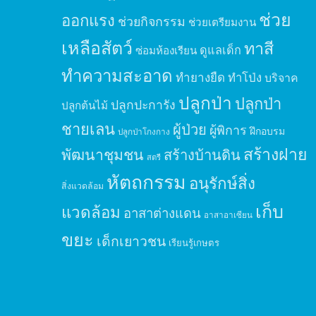
ช่วย
ออกแรง
ช่วยกิจกรรม
ช่วยเตรียมงาน
เหลือสัตว์
ทาสี
ดูแลเด็ก
ซ่อมห้องเรียน
ทำความสะอาด
ทำยางยืด
ทำโป่ง
บริจาค
ปลูกป่า
ปลูกป่า
ปลูกปะการัง
ปลูกต้นไม้
ชายเลน
ผู้ป่วย
ผู้พิการ
ฝึกอบรม
ปลูกป่าโกงกาง
สร้างฝาย
พัฒนาชุมชน
สร้างบ้านดิน
สตรี
หัตถกรรม
อนุรักษ์สิ่ง
สิ่งแวดล้อม
เก็บ
แวดล้อม
อาสาต่างแดน
อาสาอาเซียน
ขยะ
เด็กเยาวชน
เรียนรู้เกษตร