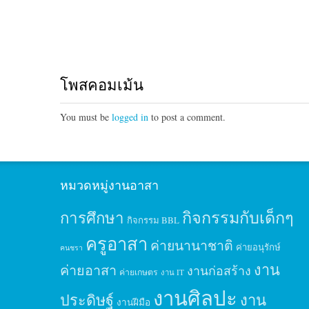
โพสคอมเม้น
You must be
logged in
to post a comment.
หมวดหมู่งานอาสา
กิจกรรมกับเด็กๆ
การศึกษา
กิจกรรม BBL
ครูอาสา
ค่ายนานาชาติ
ค่ายอนุรักษ์
คนชรา
งาน
ค่ายอาสา
งานก่อสร้าง
ค่ายเกษตร
งาน IT
งานศิลปะ
ประดิษฐ์
งาน
งานฝีมือ