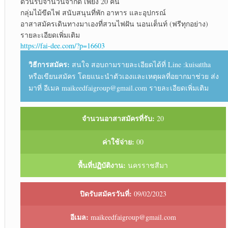
ด่วนรับจำนวนจำกัด เพียง 20 คน
กลุ่มไม้ขีดไฟ สนับสนุนที่พัก อาหาร และอุปกรณ์
อาสาสมัครเดินทางมาเองที่สวนไฟฝัน นอนเต็นท์ (ฟรีทุกอย่าง)
รายละเอียดเพิ่มเติม
https://fai-dee.com/?p=16603
วิธีการสมัคร:
สนใจ สอบถามรายละเอียดได้ที่ Line :kuisattha
หรือเขียนสมัคร โดยแนะนำตัวเองและเหตุผลที่อยากมาช่วย ส่ง
มาที่ อีเมล maikeedfaigroup@gmail.com รายละเอียดเพิ่มเติม
จำนวนอาสาสมัครที่รับ:
20
ค่าใช้จ่าย:
00
พื้นที่ปฏิบัติงาน:
นครราชสีมา
ปิดรับสมัครวันที่:
09/02/2023
อีเมล:
maikeedfaigroup@gmail.com