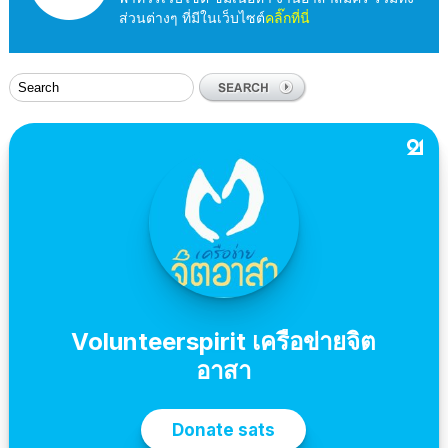
ส่วนต่างๆ ที่มีในเว็บไซต์
คลิ๊กที่นี่