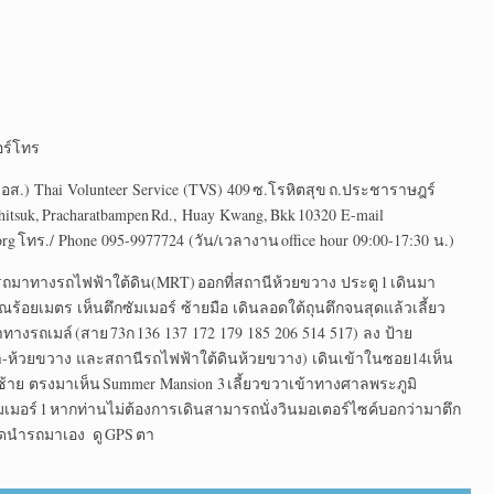
บอร์โทร
มอส.) Thai Volunteer Service (TVS) 409 ซ.โรหิตสุข ถ.ประชาราษฎร์
itsuk, Pracharatbampen Rd., Huay Kwang, Bkk 10320 E-mail
org โทร./ Phone 095-9977724 (วัน/เวลางาน office hour 09:00-17:30 น.)
มารถมาทางรถไฟฟ้าใต้ดิน(MRT) ออกที่สถานีห้วยขวาง ประตู 1 เดินมา
้อยเมตร เห็นตึกซัมเมอร์ ซ้ายมือ เดินลอดใต้ถุนตึกจนสุดแล้วเลี้ยว
าทางรถเมล์ (สาย 73ก 136 137 172 179 185 206 514 517) ลง ป้าย
ชดา-ห้วยขวาง และสถานีรถไฟฟ้าใต้ดินห้วยขวาง) เดินเข้าในซอย14เห็น
วซ้าย ตรงมาเห็น Summer Mansion 3 เลี้ยวขวาเข้าทางศาลพระภูมิ
ัมเมอร์ 1 หากท่านไม่ต้องการเดินสามารถนั่งวินมอเตอร์ไซค์บอกว่ามาตึก
 งดนำรถมาเอง ดู GPS ตา