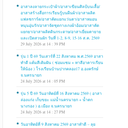
อาสาลงลายกระเป๋าผ้า/อาสาเขียนศิลป์บนเสื้อ/
อาสาสร้างสื่อการเรียนรู้บนผืนผ้า/อาสาผลิต
แฟลชการ์ด/อาสาคัดแยกแว่นตา/อาสาหมอน
หนุนอุ่นรัก/อาสาจัดชุดกางเกงผ้าอ้อม/อาสาคัด
แยกยา/อาสาผลิตดินกระดาษ/อาสาเยี่ยมตายาย
และเปิดสวนผัก วันที่ 1-2, 8-9, 15-16 ส.ค. 2569
29 July 2026 at 14 : 39 PM
รุ่น 1 ปี 69 วันเสาร์ที่ 22 สิงหาคม พ.ศ.2569 อาสา
ทำดี แต้มสีเติมฝัน ( ซ่อมแซม + ทาสีอาคารเรียน
ให้น้อง ) โรงเรียนบ้านปากคลอง17 อ.องครักษ์
จ.นครนายก
24 July 2026 at 14 : 05 PM
รุ่น 5 ปี 69 วันอาทิตย์ที่ 16 สิงหาคม 2569 ( อาสา
ล่องแก่ง เก็บขยะ แม่น้ำนครนายก + น้ำตก
นางรอง ) อ.เมือง จ.นครนายก
24 July 2026 at 14 : 27 PM
วันอาทิตย์ที่ 9 สิงหาคม 2569 อาสาทำดี – ลุย