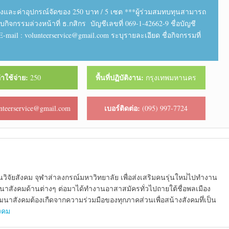
อรังและค่าอุปกรณ์จัดของ 250 บาท / 5 เซต ***ผู้ร่วมสมทบทุนสามารถ
กรรมล่วงหน้าที่ ธ.กสิกร บัญชีเลขที่ 069-1-42662-9 ชื่อบัญชี
-mail : volunteerservice@gmail.com ระบุรายละเอียด ชื่อกิจกรรมที่
่าใช้จ่าย:
พื้นที่ปฏิบัติงาน:
250
กรุงเทพมหานคร
เบอร์ติดต่อ:
nteerservice@gmail.com
(095) 997-7724
นวิจัยสังคม จุฬาส่าลงกรณ์มหาวิทยาลัย เพื่อส่งเสริมคนรุ่นใหม่่ไปทำงาน
นาสังคมด้านต่างๆ ต่อมาได้ทำงานอาสาสมัครทั่วไปถายใต้ชื่อพลเมือง
นาสังคมต้องเกืดจากความร่วมมือของทุกภาคส่วนเพื่อสน้างสังคมทึ่เป็น
ังคม