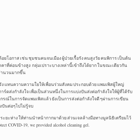
้อยโอกาส เช่น ชุมชนคนจนเมือง ผู้ป่วยเรื้อรัง คนสูงวัย คนพิการ เป็นต้น
าคาที่ค่อนข้างสูง กลุ่มเปราะบางเหล่านี้เข้าถึงได้ยาก ในขณะเดียวกัน
จำนวนมากขึ้น
แทนความความใยให้เพื่อนร่วมสังคม ประกอบด้วย แพมเพิสผู้ใหญ่
ดส่งกำลังใจ เพื่อเป็นส่วนหนึ่งในการแบ่งปันส่งต่อกำลังใจให้ผู้ที่ได้รับ
รณ์ในการจัดแพมเพิสแล้ว ยังเป็นการส่งต่อกำลังใจดี ๆผ่านการเขียน
งปันต่อๆไปไม่รู้จบ
าระยะห่าง ให้ท่านนำหน้ากากมาด้วย ส่วนเจลล้างมือทางมูลนิธิเตรียมไว้
ect COVID-19, we provided alcohol cleaning gel.