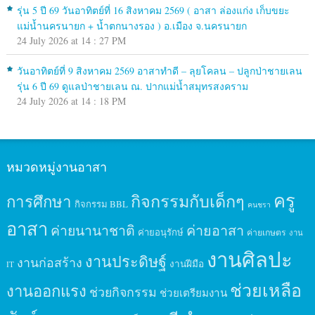
รุ่น 5 ปี 69 วันอาทิตย์ที่ 16 สิงหาคม 2569 ( อาสา ล่องแก่ง เก็บขยะ
แม่น้ำนครนายก + น้ำตกนางรอง ) อ.เมือง จ.นครนายก
24 July 2026 at 14 : 27 PM
วันอาทิตย์ที่ 9 สิงหาคม 2569 อาสาทำดี – ลุยโคลน – ปลูกป่าชายเลน
รุ่น 6 ปี 69 ดูแลป่าชายเลน ณ. ปากแม่น้ำสมุทรสงคราม
24 July 2026 at 14 : 18 PM
หมวดหมู่งานอาสา
ครู
กิจกรรมกับเด็กๆ
การศึกษา
กิจกรรม BBL
คนชรา
อาสา
ค่ายนานาชาติ
ค่ายอาสา
ค่ายอนุรักษ์
ค่ายเกษตร
งาน
งานศิลปะ
งานประดิษฐ์
งานก่อสร้าง
งานฝีมือ
IT
ช่วยเหลือ
งานออกแรง
ช่วยกิจกรรม
ช่วยเตรียมงาน