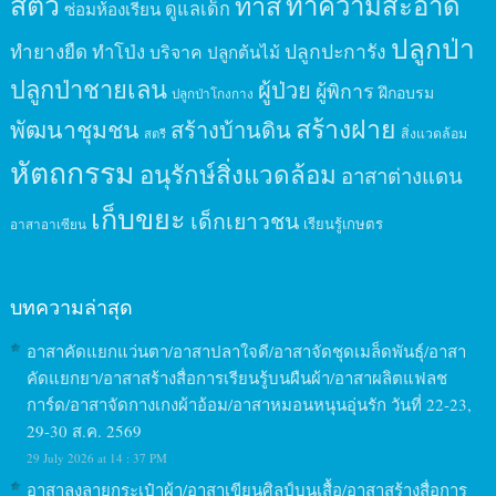
สัตว์
ทาสี
ทำความสะอาด
ดูแลเด็ก
ซ่อมห้องเรียน
ปลูกป่า
ปลูกปะการัง
ทำยางยืด
ทำโป่ง
บริจาค
ปลูกต้นไม้
ปลูกป่าชายเลน
ผู้ป่วย
ผู้พิการ
ฝึกอบรม
ปลูกป่าโกงกาง
สร้างฝาย
พัฒนาชุมชน
สร้างบ้านดิน
สิ่งแวดล้อม
สตรี
หัตถกรรม
อนุรักษ์สิ่งแวดล้อม
อาสาต่างแดน
เก็บขยะ
เด็กเยาวชน
เรียนรู้เกษตร
อาสาอาเซียน
บทความล่าสุด
อาสาคัดแยกแว่นตา/อาสาปลาใจดี/อาสาจัดชุดเมล็ดพันธุ์/อาสา
คัดแยกยา/อาสาสร้างสื่อการเรียนรู้บนผืนผ้า/อาสาผลิตแฟลช
การ์ด/อาสาจัดกางเกงผ้าอ้อม/อาสาหมอนหนุนอุ่นรัก วันที่ 22-23,
29-30 ส.ค. 2569
29 July 2026 at 14 : 37 PM
อาสาลงลายกระเป๋าผ้า/อาสาเขียนศิลป์บนเสื้อ/อาสาสร้างสื่อการ