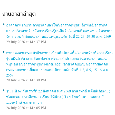
งานอาสาล่าสุด
อาสาคัดแยกแว่นตา/อาสาปลาใจดี/อาสาจัดชุดเมล็ดพันธุ์/อาสาคัด
แยกยา/อาสาสร้างสื่อการเรียนรู้บนผืนผ้า/อาสาผลิตแฟลชการ์ด/อาสา
จัดกางเกงผ้าอ้อม/อาสาหมอนหนุนอุ่นรัก วันที่ 22-23, 29-30 ส.ค. 2569
29 July 2026 at 14 : 37 PM
อาสาลงลายกระเป๋าผ้า/อาสาเขียนศิลป์บนเสื้อ/อาสาสร้างสื่อการเรียน
รู้บนผืนผ้า/อาสาผลิตแฟลชการ์ด/อาสาคัดแยกแว่นตา/อาสาหมอน
หนุนอุ่นรัก/อาสาจัดชุดกางเกงผ้าอ้อม/อาสาคัดแยกยา/อาสาผลิตดิน
กระดาษ/อาสาเยี่ยมตายายและเปิดสวนผัก วันที่ 1-2, 8-9, 15-16 ส.ค.
2569
29 July 2026 at 14 : 39 PM
รุ่น 1 ปี 69 วันเสาร์ที่ 22 สิงหาคม พ.ศ.2569 อาสาทำดี แต้มสีเติมฝัน (
ซ่อมแซม + ทาสีอาคารเรียน ให้น้อง ) โรงเรียนบ้านปากคลอง17
อ.องครักษ์ จ.นครนายก
24 July 2026 at 14 : 05 PM