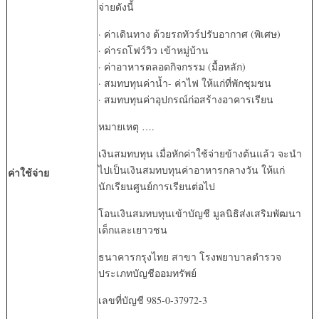
จ่ายดังนี้
· ค่าเดินทาง ด้วยรถทัวร์ปรับอากาศ (พิเศษ)
· ค่ารถโฟว์วิว เข้าหมู่บ้าน
· ค่าอาหารตลอดกิจกรรม (มื้อหลัก)
· สมทบทุนค่าน้ำ- ค่าไฟ ให้แก่ที่พักชุมชน
· สมทบทุนค่าอุปกรณ์ก่อสร้างอาคารเรียน
หมายเหตุ ….
เงินสมทบทุน เมื่อหักค่าใช้จ่ายข้างต้นแล้ว จะนำ
ไปเป็นเงินสมทบทุนค่าอาหารกลางวัน ให้แก่
ค่าใช้จ่าย
นักเรียนศูนย์การเรียนต่อไป
โอนเงินสมทบทุนเข้าบัญชี มูลนิธิส่งเสริมพัฒนา
เด็กและเยาวชน
ธนาคารกรุงไทย สาขา โรงพยาบาลตำรวจ
ประเภทบัญชีออมทรัพย์
เลขที่บัญชี 985-0-37972-3