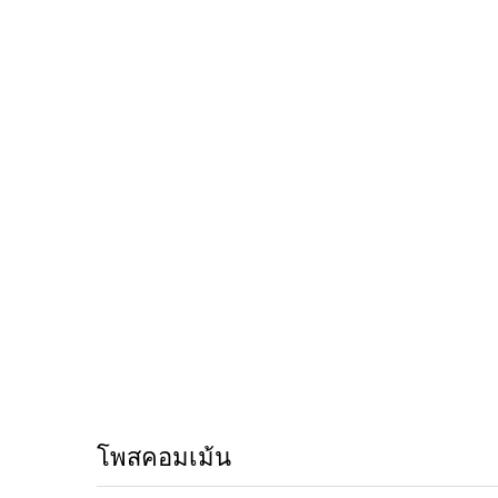
โพสคอมเม้น