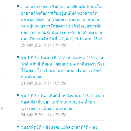
อาสาลงลายกระเป๋าผ้า/อาสาเขียนศิลป์บนเสื้อ/
อาสาสร้างสื่อการเรียนรู้บนผืนผ้า/อาสาผลิต
แฟลชการ์ด/อาสาคัดแยกแว่นตา/อาสาหมอน
หนุนอุ่นรัก/อาสาจัดชุดกางเกงผ้าอ้อม/อาสาคัด
แยกยา/อาสาผลิตดินกระดาษ/อาสาเยี่ยมตายาย
และเปิดสวนผัก วันที่ 1-2, 8-9, 15-16 ส.ค. 2569
29 July 2026 at 14 : 39 PM
รุ่น 1 ปี 69 วันเสาร์ที่ 22 สิงหาคม พ.ศ.2569 อาสา
ทำดี แต้มสีเติมฝัน ( ซ่อมแซม + ทาสีอาคารเรียน
ให้น้อง ) โรงเรียนบ้านปากคลอง17 อ.องครักษ์
จ.นครนายก
24 July 2026 at 14 : 05 PM
รุ่น 5 ปี 69 วันอาทิตย์ที่ 16 สิงหาคม 2569 ( อาสา
ล่องแก่ง เก็บขยะ แม่น้ำนครนายก + น้ำตก
นางรอง ) อ.เมือง จ.นครนายก
24 July 2026 at 14 : 27 PM
วันอาทิตย์ที่ 9 สิงหาคม 2569 อาสาทำดี – ลุย