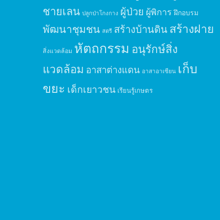
ชายเลน
ผู้ป่วย
ผู้พิการ
ฝึกอบรม
ปลูกป่าโกงกาง
สร้างฝาย
พัฒนาชุมชน
สร้างบ้านดิน
สตรี
หัตถกรรม
อนุรักษ์สิ่ง
สิ่งแวดล้อม
เก็บ
แวดล้อม
อาสาต่างแดน
อาสาอาเซียน
ขยะ
เด็กเยาวชน
เรียนรู้เกษตร