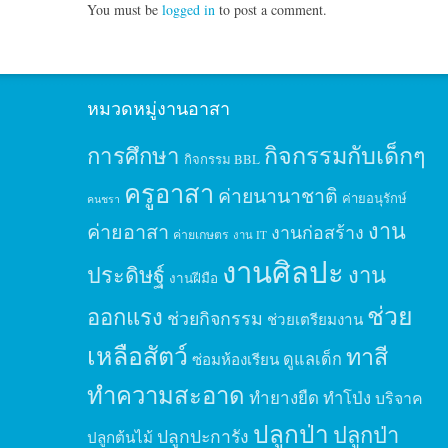
You must be
logged in
to post a comment.
หมวดหมู่งานอาสา
กิจกรรมกับเด็กๆ
การศึกษา
กิจกรรม BBL
ครูอาสา
ค่ายนานาชาติ
ค่ายอนุรักษ์
คนชรา
งาน
ค่ายอาสา
งานก่อสร้าง
ค่ายเกษตร
งาน IT
งานศิลปะ
ประดิษฐ์
งาน
งานฝีมือ
ช่วย
ออกแรง
ช่วยกิจกรรม
ช่วยเตรียมงาน
เหลือสัตว์
ทาสี
ดูแลเด็ก
ซ่อมห้องเรียน
ทำความสะอาด
ทำยางยืด
ทำโป่ง
บริจาค
ปลูกป่า
ปลูกป่า
ปลูกปะการัง
ปลูกต้นไม้