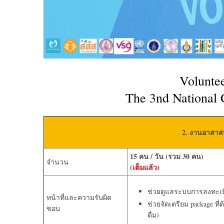
Voluntee
The 3nd National 
2. งานอาสาสม
15
คน
/
วัน
(
รวม
3
0
คน
)
จำนวน
(เต็มแล้ว)
ช่วยดูแลระบบการลงทะเ
หน้าที่และความรับผิด
ช่วยจัดเตรียม package ที
ชอบ
ดื่ม)