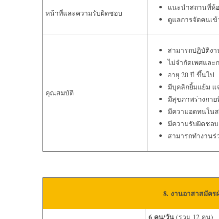
แนะนำสถานที่ห้
หน้าที่และความรับผิดชอบ
ดูแลการจัดคนเข
สามารถปฏิบัติงาน
ไม่จำกัดเพศและ
อายุ 20 ปี ขึ้นไป
มีบุคลิกยิ้มแย้ม แ
คุณสมบัติ
มีสุขภาพร่างกายท
มีความอดทนในสภา
มีความรับผิดชอบต
สามารถทำงานร่วมก
8. งานอาสาสมัครฝ
6
คน
/
วัน
(รวม 12 คน)