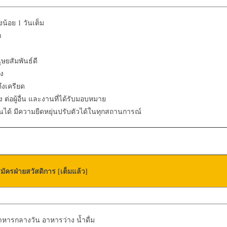
น้อย 1 วันเต็ม
า
ุษยสัมพันธ์ดี
รง
ึงเครียด
 ต่อผู้อื่น และงานที่ได้รับมอบหมาย
่นได้ มีความยืดหยุ่นปรับตัวได้ในทุกสถานการณ์
ัครฝ่ายสวัสดิการ [เต็มแล้ว]
หารกลางวัน อาหารว่าง น้ำดื่ม