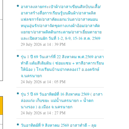
อาสาลงลายกระเป๋าผ้า/อาสาเขียนศิลป์บนเสื้อ/
อาสาสร้างสื่อการเรียนรู้บนผืนผ้า/อาสาผลิต
แฟลชการ์ด/อาสาคัดแยกแว่นตา/อาสาหมอน
หนุนอุ่นรัก/อาสาจัดชุดกางเกงผ้าอ้อม/อาสาคัด
แยกยา/อาสาผลิตดินกระดาษ/อาสาเยี่ยมตายาย
และเปิดสวนผัก วันที่ 1-2, 8-9, 15-16 ส.ค. 2569
29 July 2026 at 14 : 39 PM
รุ่น 1 ปี 69 วันเสาร์ที่ 22 สิงหาคม พ.ศ.2569 อาสา
ทำดี แต้มสีเติมฝัน ( ซ่อมแซม + ทาสีอาคารเรียน
ให้น้อง ) โรงเรียนบ้านปากคลอง17 อ.องครักษ์
จ.นครนายก
24 July 2026 at 14 : 05 PM
รุ่น 5 ปี 69 วันอาทิตย์ที่ 16 สิงหาคม 2569 ( อาสา
ล่องแก่ง เก็บขยะ แม่น้ำนครนายก + น้ำตก
นางรอง ) อ.เมือง จ.นครนายก
24 July 2026 at 14 : 27 PM
วันอาทิตย์ที่ 9 สิงหาคม 2569 อาสาทำดี – ลุย