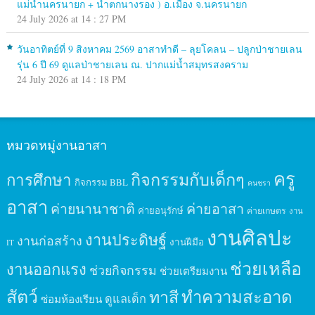
แม่น้ำนครนายก + น้ำตกนางรอง ) อ.เมือง จ.นครนายก
24 July 2026 at 14 : 27 PM
วันอาทิตย์ที่ 9 สิงหาคม 2569 อาสาทำดี – ลุยโคลน – ปลูกป่าชายเลน
รุ่น 6 ปี 69 ดูแลป่าชายเลน ณ. ปากแม่น้ำสมุทรสงคราม
24 July 2026 at 14 : 18 PM
หมวดหมู่งานอาสา
ครู
กิจกรรมกับเด็กๆ
การศึกษา
กิจกรรม BBL
คนชรา
อาสา
ค่ายนานาชาติ
ค่ายอาสา
ค่ายอนุรักษ์
ค่ายเกษตร
งาน
งานศิลปะ
งานประดิษฐ์
งานก่อสร้าง
งานฝีมือ
IT
ช่วยเหลือ
งานออกแรง
ช่วยกิจกรรม
ช่วยเตรียมงาน
สัตว์
ทาสี
ทำความสะอาด
ดูแลเด็ก
ซ่อมห้องเรียน