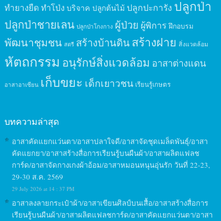
ปลูกป่า
ปลูกปะการัง
ทำยางยืด
ทำโป่ง
บริจาค
ปลูกต้นไม้
ปลูกป่าชายเลน
ผู้ป่วย
ผู้พิการ
ฝึกอบรม
ปลูกป่าโกงกาง
สร้างฝาย
พัฒนาชุมชน
สร้างบ้านดิน
สิ่งแวดล้อม
สตรี
หัตถกรรม
อนุรักษ์สิ่งแวดล้อม
อาสาต่างแดน
เก็บขยะ
เด็กเยาวชน
เรียนรู้เกษตร
อาสาอาเซียน
บทความล่าสุด
อาสาคัดแยกแว่นตา/อาสาปลาใจดี/อาสาจัดชุดเมล็ดพันธุ์/อาสา
คัดแยกยา/อาสาสร้างสื่อการเรียนรู้บนผืนผ้า/อาสาผลิตแฟลช
การ์ด/อาสาจัดกางเกงผ้าอ้อม/อาสาหมอนหนุนอุ่นรัก วันที่ 22-23,
29-30 ส.ค. 2569
29 July 2026 at 14 : 37 PM
อาสาลงลายกระเป๋าผ้า/อาสาเขียนศิลป์บนเสื้อ/อาสาสร้างสื่อการ
เรียนรู้บนผืนผ้า/อาสาผลิตแฟลชการ์ด/อาสาคัดแยกแว่นตา/อาสา