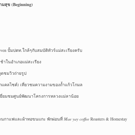
ามสุข (Beginning)
en ปั้มปตท.ใกล้ๆกับสมบัติทัวร์แม่สะเรียงครับ
ช้าในอำเภอแม่สะเรียง
ุดชมวิวถ่ายรูป
ึกแคลไซต์) เที่ยวชมความงามของถ้ำแก้วโกมล
ง เยี่ยมชมศูนย์พัฒนาโครงการหลวงแม่ลาน้อย
่บ้านกาแฟและผ้าทอขนแกะ พักผ่อนที่
Mae yay coffee
Roasters & Homestay