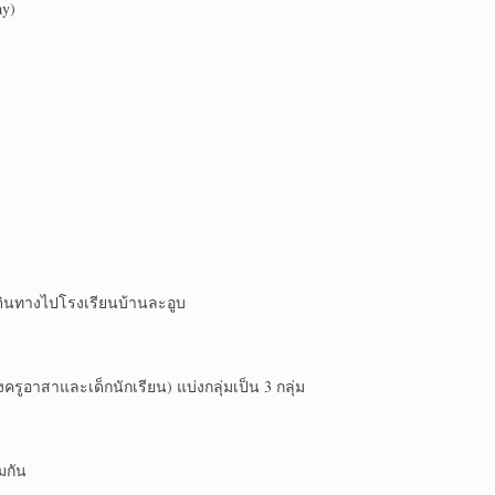
ay)
ดินทางไปโรงเรียนบ้านละอูบ
งครูอาสาและเด็กนักเรียน) แบ่งกลุ่มเป็น 3 กลุ่ม
มกัน