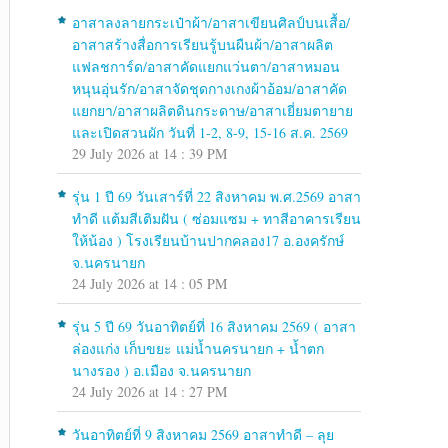
อาสาลงลายกระเป๋าผ้า/อาสาเขียนศิลป์บนเสื้อ/
อาสาสร้างสื่อการเรียนรู้บนผืนผ้า/อาสาผลิต
แฟลชการ์ด/อาสาคัดแยกแว่นตา/อาสาหมอน
หนุนอุ่นรัก/อาสาจัดชุดกางเกงผ้าอ้อม/อาสาคัด
แยกยา/อาสาผลิตดินกระดาษ/อาสาเยี่ยมตายาย
และเปิดสวนผัก วันที่ 1-2, 8-9, 15-16 ส.ค. 2569
29 July 2026 at 14 : 39 PM
รุ่น 1 ปี 69 วันเสาร์ที่ 22 สิงหาคม พ.ศ.2569 อาสา
ทำดี แต้มสีเติมฝัน ( ซ่อมแซม + ทาสีอาคารเรียน
ให้น้อง ) โรงเรียนบ้านปากคลอง17 อ.องครักษ์
จ.นครนายก
24 July 2026 at 14 : 05 PM
รุ่น 5 ปี 69 วันอาทิตย์ที่ 16 สิงหาคม 2569 ( อาสา
ล่องแก่ง เก็บขยะ แม่น้ำนครนายก + น้ำตก
นางรอง ) อ.เมือง จ.นครนายก
24 July 2026 at 14 : 27 PM
วันอาทิตย์ที่ 9 สิงหาคม 2569 อาสาทำดี – ลุย