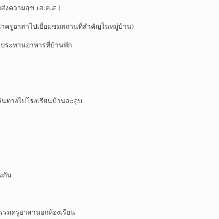
ส่งความสุข (ส.ค.ส.)
นนำครูอาสาไปเยี่ยมชมสถานที่สำคัญในหมู่บ้าน)
บประทานอาหารที่บ้านพัก
ดินทางไปโรงเรียนบ้านละอูบ
มกัน
จกรรมครูอาสานอกห้องเรียน