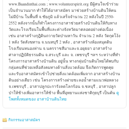
www.Baandinthai.com ; www.volunteerspirit.org มีผู้สนใจเข้าร่วม
เป็นจำนวนมาก ทำให้ได้อาสาสมัคร มาช่วยสร้างบ้านดินให้คน
ไม่มีบ้าน ในพื้นที่ จ.ชัยภูมิ แล้วเสร็จจำนวน 22 หลังในปี 2550-
2552 หลังจากนั้นก็ทำโครงการอาสาช่วยสร้างบ้านดินให้กับทาง
วัดและโรงเรียนในพื้นที่และต่างจังหวัดมาตลอดอย่างต่อเนื่อง
เช่น อาสาสร้างกุฎิดินถวายวัดป่ามหาวัน จำนวน 2 หลัง วัดกุดโง้ง
1 หลัง วัดสังฆทาน จ.นนทบุรี 2 หลัง , อาสาสร้างห้องสมุดดิน
โรงเรียนหนองห่าน จ.นครราชสีมาและจ.อยุธยา อาสาสร้าง
ศาลาปฏิบัติธรรมดิน จ.สระบุรี และ จ. เพชรบุรี ฯลฯ ระหว่างที่ทำ
โครงการอาสาสร้างบ้านดิน อยู่นั้น ทางกลุ่มบ้านดินไทยได้พบกับ
กลุ่มคนที่ช่วยเหลือสังคมทางด้านสิ่งแวดล้อม จึงเกิดการพูดคุย
และรับอาสาสมัครเข้าไปช่วยสิ่งแวดล้อมเพิ่มจาก อาสาสร้างบ้าน
ดินอย่างเดียว เช่น โครงการสร้างฝายชะลอน้ำตามแนวพ่อหลวง
จ.เพชรบุรี , อาสาปลูกปะการังลดโลกร้อน จ.ชลบุรี , อาสาปลูก
ป่าให้ช้างเพิ่มอาหารให้ช้าง พื้นที่อุทยานแห่งชาติกุยบุรี เป็นต้น
ดู
โพสทั้งหมดของ อาสาบ้านดินไทย
กิจกรรมอาสาสมัคร