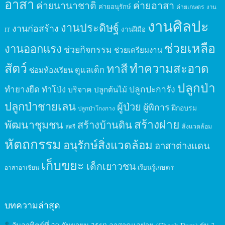
อาสา
ค่ายนานาชาติ
ค่ายอาสา
ค่ายอนุรักษ์
ค่ายเกษตร
งาน
งานศิลปะ
งานประดิษฐ์
งานก่อสร้าง
งานฝีมือ
IT
ช่วยเหลือ
งานออกแรง
ช่วยกิจกรรม
ช่วยเตรียมงาน
สัตว์
ทาสี
ทำความสะอาด
ดูแลเด็ก
ซ่อมห้องเรียน
ปลูกป่า
ปลูกปะการัง
ทำยางยืด
ทำโป่ง
บริจาค
ปลูกต้นไม้
ปลูกป่าชายเลน
ผู้ป่วย
ผู้พิการ
ฝึกอบรม
ปลูกป่าโกงกาง
สร้างฝาย
พัฒนาชุมชน
สร้างบ้านดิน
สิ่งแวดล้อม
สตรี
หัตถกรรม
อนุรักษ์สิ่งแวดล้อม
อาสาต่างแดน
เก็บขยะ
เด็กเยาวชน
เรียนรู้เกษตร
อาสาอาเซียน
บทความล่าสุด
วันอาทิตย์ที่ 20 กันยายน 2569 อาสาดูแลฝาย (Check Dam) รุ่น 3