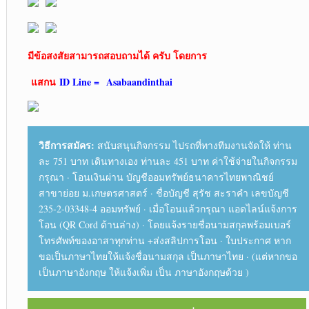
มีข้อสงสัยสามารถสอบถามได้ ครับ โดยการ
แสกน
ID Line =
Asabaandinthai
วิธีการสมัคร:
สนับสนุนกิจกรรม ไปรถที่ทางทีมงานจัดให้ ท่าน
ละ 751 บาท เดินทางเอง ท่านละ 451 บาท ค่าใช้จ่ายในกิจกรรม
กรุณา · โอนเงินผ่าน บัญชีออมทรัพย์ธนาคารไทยพาณิชย์
สาขาย่อย ม.เกษตรศาสตร์ · ชื่อบัญชี สุรัช สะราคำ เลขบัญชี
235-2-03348-4 ออมทรัพย์ · เมื่อโอนแล้วกรุณา แอดไลน์แจ้งการ
โอน (QR Cord ด้านล่าง) · โดยแจ้งรายชื่อนามสกุลพร้อมเบอร์
โทรศัพท์ของอาสาทุกท่าน +ส่งสลิปการโอน · ใบประกาศ หาก
ขอเป็นภาษาไทยให้แจ้งชื่อนามสกุล เป็นภาษาไทย · (แต่หากขอ
เป็นภาษาอังกฤษ ให้แจ้งเพิ่ม เป็น ภาษาอังกฤษด้วย )