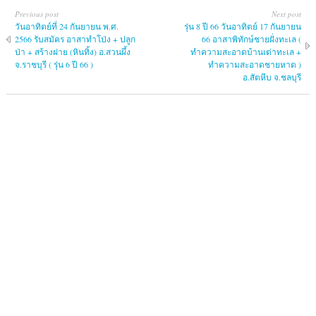
Previous post
Next post
วันอาทิตย์ที่ 24 กันยายน พ.ศ.
รุ่น 8 ปี 66 วันอาทิตย์ 17 กันยายน
2566 รับสมัคร อาสาทำโป่ง + ปลูก
66 อาสาพิทักษ์ชายฝั่งทะเล (
ป่า + สร้างฝาย (หินทิ้ง) อ.สวนผึ้ง
ทำความสะอาดบ้านเต่าทะเล +
จ.ราชบุรี ( รุ่น 6 ปี 66 )
ทำความสะอาดชายหาด )
อ.สัตหีบ จ.ชลบุรี