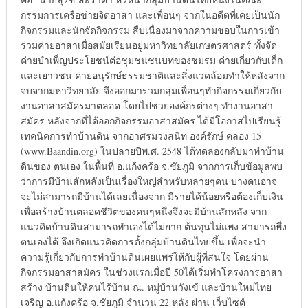
กรรมการเครือข่ายจิตอาสา และเพื่อนๆ จากในอดีตที่เคยเป็นนัก
กิจกรรมและนักจัดกิจกรรม สืบเนื่องมาจากความชอบในการเข้า
ร่วมค่ายอาสาเมื่อสมัยเรียนอยู่มหาวิทยาลัยเกษตรศาสตร์ ทั้งจัด
ค่ายบำเพ็ญประโยชน์ต่อชุมชนชนบทของชมรม ค่ายเกี่ยวกับเด็ก
และเยาวชน ค่ายอนุรักษ์ธรรมชาติและสิ่งแวดล้อมทำให้หลังจาก
จบจากมหาวิทยาลัย จึงออกมารวมกลุ่มเพื่อนๆทำกิจกรรมเกี่ยวกับ
งานอาสาสมัครมาตลอด โดยไปช่วยองค์กรต่างๆ ทำงานอาสา
สมัคร หลังจากที่ได้ออกกิจกรรมอาสาสมัคร ได้มีโอกาสไปเรียนรู้
เทคนิคการทำบ้านดิน จากอาศรมวงสนิท องค์รักษ์ คลอง 15
(www.Baandin.org) ในปลายปีพ.ศ. 2548 ได้ทดลองกลับมาทำบ้าน
ดินของ ตนเอง ในพื้นที่ อ.แก้งคร้อ จ.ชัยภูมิ จากการเก็บข้อมูลพบ
ว่าการมีบ้านสักหลังเป็นเรื่องใหญ่สำหรับหลายๆคน บางคนอาจ
จะไม่สามารถมีบ้านได้เลยเนื่องจาก มีรายได้น้อยหรือต้องเก็บเงิน
เพื่อสร้างบ้านตลอดชีวิตของคนๆหนึ่งจึงจะมีบ้านสักหลัง จาก
แนวคิดบ้านดินสามารถทำเองได้ไม่ยาก ต้นทุนไม่แพง สามารถพึ่ง
ตนเองได้ จึงเกิดแนวคิดการตั้งกลุ่มบ้านดินไทยขึ้น เพื่อจะนำ
ความรู้เกี่ยวกับการทำบ้านดินเผยแพร่ให้กับผู้ที่สนใจ โดยผ่าน
กิจกรรมอาสาสมัคร ในช่วงแรกเมื่อปี 50ได้เริ่มทำโครงการอาสา
สร้าง บ้านดินให้คนไร้บ้าน ณ. หมู่บ้านวังเข้ และบ้านใหม่ไทย
เจริญ อ.แก้งคร้อ จ.ชัยภูมิ จำนวน 22 หลัง ผ่าน เว็บไซต์