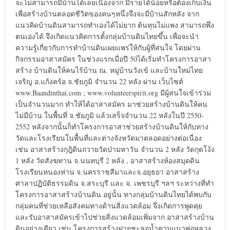
จะไม่สามารถมีบ้านได้เลยเนื่องจาก มีรายได้น้อยหรือต้องเก็บเงิน
เพื่อสร้างบ้านตลอดชีวิตของคนๆหนึ่งจึงจะมีบ้านสักหลัง จาก
แนวคิดบ้านดินสามารถทำเองได้ไม่ยาก ต้นทุนไม่แพง สามารถพึ่ง
ตนเองได้ จึงเกิดแนวคิดการตั้งกลุ่มบ้านดินไทยขึ้น เพื่อจะนำ
ความรู้เกี่ยวกับการทำบ้านดินเผยแพร่ให้กับผู้ที่สนใจ โดยผ่าน
กิจกรรมอาสาสมัคร ในช่วงแรกเมื่อปี 50ได้เริ่มทำโครงการอาสา
สร้าง บ้านดินให้คนไร้บ้าน ณ. หมู่บ้านวังเข้ และบ้านใหม่ไทย
เจริญ อ.แก้งคร้อ จ.ชัยภูมิ จำนวน 22 หลัง ผ่าน เว็บไซต์
www.Baandinthai.com ; www.volunteerspirit.org มีผู้สนใจเข้าร่วม
เป็นจำนวนมาก ทำให้ได้อาสาสมัคร มาช่วยสร้างบ้านดินให้คน
ไม่มีบ้าน ในพื้นที่ จ.ชัยภูมิ แล้วเสร็จจำนวน 22 หลังในปี 2550-
2552 หลังจากนั้นก็ทำโครงการอาสาช่วยสร้างบ้านดินให้กับทาง
วัดและโรงเรียนในพื้นที่และต่างจังหวัดมาตลอดอย่างต่อเนื่อง
เช่น อาสาสร้างกุฎิดินถวายวัดป่ามหาวัน จำนวน 2 หลัง วัดกุดโง้ง
1 หลัง วัดสังฆทาน จ.นนทบุรี 2 หลัง , อาสาสร้างห้องสมุดดิน
โรงเรียนหนองห่าน จ.นครราชสีมาและจ.อยุธยา อาสาสร้าง
ศาลาปฏิบัติธรรมดิน จ.สระบุรี และ จ. เพชรบุรี ฯลฯ ระหว่างที่ทำ
โครงการอาสาสร้างบ้านดิน อยู่นั้น ทางกลุ่มบ้านดินไทยได้พบกับ
กลุ่มคนที่ช่วยเหลือสังคมทางด้านสิ่งแวดล้อม จึงเกิดการพูดคุย
และรับอาสาสมัครเข้าไปช่วยสิ่งแวดล้อมเพิ่มจาก อาสาสร้างบ้าน
ดินอย่างเดียว เช่น โครงการสร้างฝายชะลอน้ำตามแนวพ่อหลวง