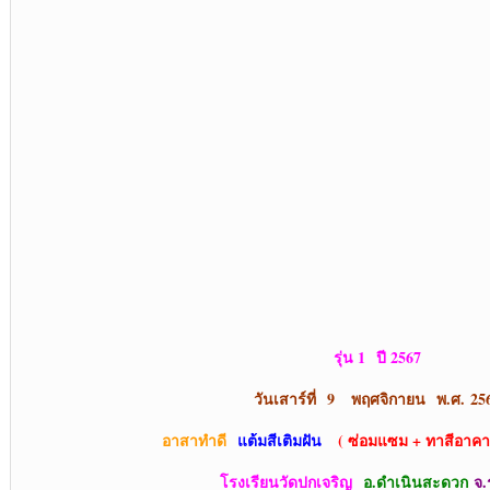
รุ่น 1 ปี 2567
วันเสาร์ที่ 9 พฤศจิกายน พ.ศ.
25
อาสาทำดี
แต้มสีเติมฝัน
( ซ่อมแซม + ทาสีอาคาร
โรงเรียนวัดปกเจริญ
อ.ดำเนินสะดวก
จ.