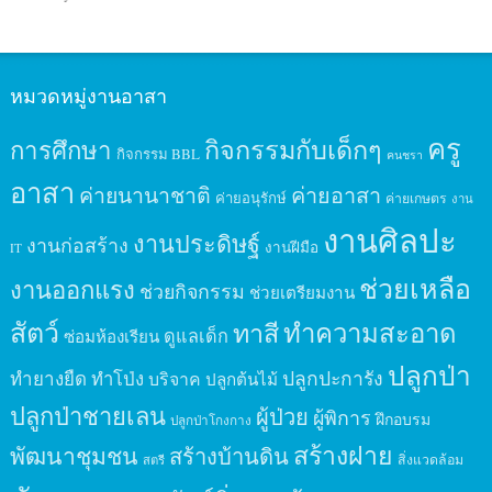
หมวดหมู่งานอาสา
ครู
กิจกรรมกับเด็กๆ
การศึกษา
กิจกรรม BBL
คนชรา
อาสา
ค่ายนานาชาติ
ค่ายอาสา
ค่ายอนุรักษ์
ค่ายเกษตร
งาน
งานศิลปะ
งานประดิษฐ์
งานก่อสร้าง
งานฝีมือ
IT
ช่วยเหลือ
งานออกแรง
ช่วยกิจกรรม
ช่วยเตรียมงาน
สัตว์
ทาสี
ทำความสะอาด
ดูแลเด็ก
ซ่อมห้องเรียน
ปลูกป่า
ปลูกปะการัง
ทำยางยืด
ทำโป่ง
บริจาค
ปลูกต้นไม้
ปลูกป่าชายเลน
ผู้ป่วย
ผู้พิการ
ฝึกอบรม
ปลูกป่าโกงกาง
สร้างฝาย
พัฒนาชุมชน
สร้างบ้านดิน
สิ่งแวดล้อม
สตรี