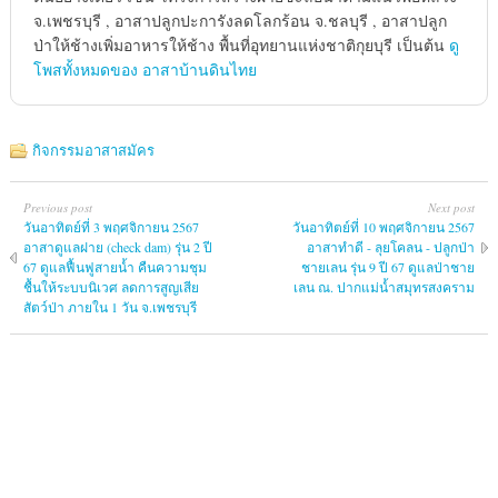
จ.เพชรบุรี , อาสาปลูกปะการังลดโลกร้อน จ.ชลบุรี , อาสาปลูก
ป่าให้ช้างเพิ่มอาหารให้ช้าง พื้นที่อุทยานแห่งชาติกุยบุรี เป็นต้น
ดู
โพสทั้งหมดของ อาสาบ้านดินไทย
กิจกรรมอาสาสมัคร
Previous post
Next post
วันอาทิตย์ที่ 3 พฤศจิกายน 2567
วันอาทิตย์ที่ 10 พฤศจิกายน 2567
อาสาดูแลฝาย (check dam) รุ่น 2 ปี
อาสาทำดี - ลุยโคลน - ปลูกป่า
67 ดูแลฟื้นฟูสายน้ำ คืนความชุม
ชายเลน รุ่น 9 ปี 67 ดูแลป่าชาย
ชื้นให้ระบบนิเวศ ลดการสูญเสีย
เลน ณ. ปากแม่น้ำสมุทรสงคราม
สัตว์ป่า ภายใน 1 วัน จ.เพชรบุรี