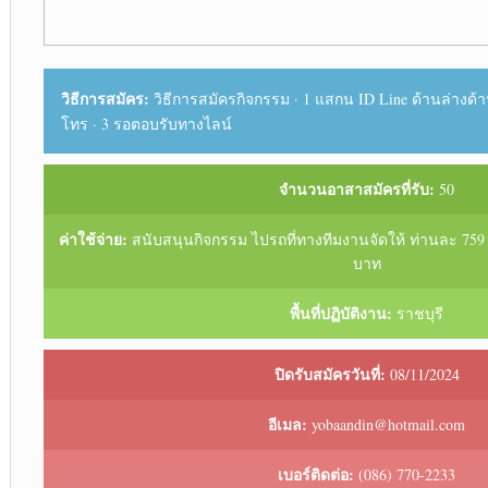
วิธีการสมัคร:
วิธีการสมัครกิจกรรม · 1 แสกน ID Line ด้านล่างด้าน
โทร · 3 รอตอบรับทางไลน์
จำนวนอาสาสมัครที่รับ:
50
ค่าใช้จ่าย:
สนับสนุนกิจกรรม ไปรถที่ทางทีมงานจัดให้ ท่านละ 759
บาท
พื้นที่ปฏิบัติงาน:
ราชบุรี
ปิดรับสมัครวันที่:
08/11/2024
อีเมล:
yobaandin@hotmail.com
เบอร์ติดต่อ:
(086) 770-2233