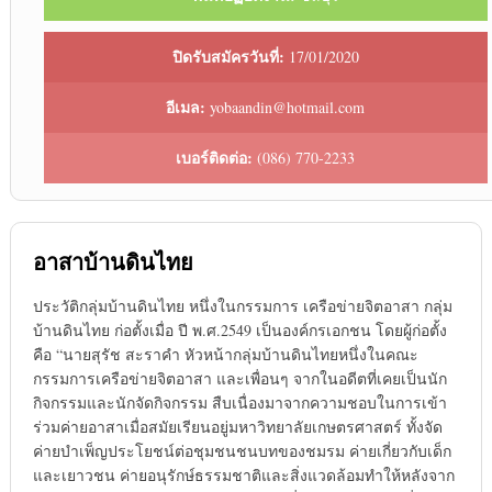
ปิดรับสมัครวันที่:
17/01/2020
อีเมล:
yobaandin@hotmail.com
เบอร์ติดต่อ:
(086) 770-2233
อาสาบ้านดินไทย
ประวัติกลุ่มบ้านดินไทย หนึ่งในกรรมการ เครือข่ายจิตอาสา กลุ่ม
บ้านดินไทย ก่อตั้งเมื่อ ปี พ.ศ.2549 เป็นองค์กรเอกชน โดยผู้ก่อตั้ง
คือ “นายสุรัช สะราคำ หัวหน้ากลุ่มบ้านดินไทยหนึ่งในคณะ
กรรมการเครือข่ายจิตอาสา และเพื่อนๆ จากในอดีตที่เคยเป็นนัก
กิจกรรมและนักจัดกิจกรรม สืบเนื่องมาจากความชอบในการเข้า
ร่วมค่ายอาสาเมื่อสมัยเรียนอยู่มหาวิทยาลัยเกษตรศาสตร์ ทั้งจัด
ค่ายบำเพ็ญประโยชน์ต่อชุมชนชนบทของชมรม ค่ายเกี่ยวกับเด็ก
และเยาวชน ค่ายอนุรักษ์ธรรมชาติและสิ่งแวดล้อมทำให้หลังจาก