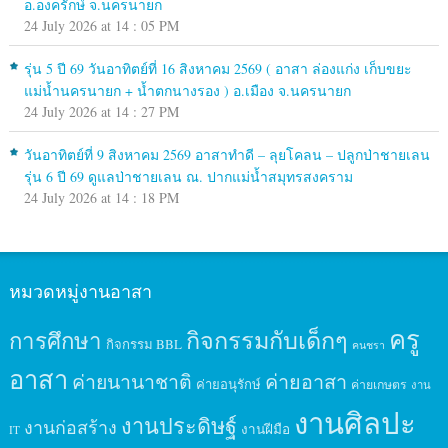
อ.องครักษ์ จ.นครนายก
24 July 2026 at 14 : 05 PM
รุ่น 5 ปี 69 วันอาทิตย์ที่ 16 สิงหาคม 2569 ( อาสา ล่องแก่ง เก็บขยะ
แม่น้ำนครนายก + น้ำตกนางรอง ) อ.เมือง จ.นครนายก
24 July 2026 at 14 : 27 PM
วันอาทิตย์ที่ 9 สิงหาคม 2569 อาสาทำดี – ลุยโคลน – ปลูกป่าชายเลน
รุ่น 6 ปี 69 ดูแลป่าชายเลน ณ. ปากแม่น้ำสมุทรสงคราม
24 July 2026 at 14 : 18 PM
หมวดหมู่งานอาสา
ครู
กิจกรรมกับเด็กๆ
การศึกษา
กิจกรรม BBL
คนชรา
อาสา
ค่ายนานาชาติ
ค่ายอาสา
ค่ายอนุรักษ์
ค่ายเกษตร
งาน
งานศิลปะ
งานประดิษฐ์
งานก่อสร้าง
งานฝีมือ
IT