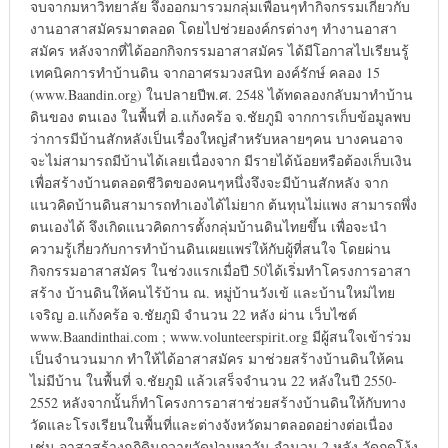
จบจากมหาวิทยาลัย จึงออกมารวมกลุ่มเพื่อนๆทำกิจกรรมเกี่ยวกับ
งานอาสาสมัครมาตลอด โดยไปช่วยองค์กรต่างๆ ทำงานอาสา
สมัคร หลังจากที่ได้ออกกิจกรรมอาสาสมัคร ได้มีโอกาสไปเรียนรู้
เทคนิคการทำบ้านดิน จากอาศรมวงสนิท องค์รักษ์ คลอง 15
(www.Baandin.org) ในปลายปีพ.ศ. 2548 ได้ทดลองกลับมาทำบ้าน
ดินของ ตนเอง ในพื้นที่ อ.แก้งคร้อ จ.ชัยภูมิ จากการเก็บข้อมูลพบ
ว่าการมีบ้านสักหลังเป็นเรื่องใหญ่สำหรับหลายๆคน บางคนอาจ
จะไม่สามารถมีบ้านได้เลยเนื่องจาก มีรายได้น้อยหรือต้องเก็บเงิน
เพื่อสร้างบ้านตลอดชีวิตของคนๆหนึ่งจึงจะมีบ้านสักหลัง จาก
แนวคิดบ้านดินสามารถทำเองได้ไม่ยาก ต้นทุนไม่แพง สามารถพึ่ง
ตนเองได้ จึงเกิดแนวคิดการตั้งกลุ่มบ้านดินไทยขึ้น เพื่อจะนำ
ความรู้เกี่ยวกับการทำบ้านดินเผยแพร่ให้กับผู้ที่สนใจ โดยผ่าน
กิจกรรมอาสาสมัคร ในช่วงแรกเมื่อปี 50ได้เริ่มทำโครงการอาสา
สร้าง บ้านดินให้คนไร้บ้าน ณ. หมู่บ้านวังเข้ และบ้านใหม่ไทย
เจริญ อ.แก้งคร้อ จ.ชัยภูมิ จำนวน 22 หลัง ผ่าน เว็บไซต์
www.Baandinthai.com ; www.volunteerspirit.org มีผู้สนใจเข้าร่วม
เป็นจำนวนมาก ทำให้ได้อาสาสมัคร มาช่วยสร้างบ้านดินให้คน
ไม่มีบ้าน ในพื้นที่ จ.ชัยภูมิ แล้วเสร็จจำนวน 22 หลังในปี 2550-
2552 หลังจากนั้นก็ทำโครงการอาสาช่วยสร้างบ้านดินให้กับทาง
วัดและโรงเรียนในพื้นที่และต่างจังหวัดมาตลอดอย่างต่อเนื่อง
เช่น อาสาสร้างกุฎิดินถวายวัดป่ามหาวัน จำนวน 2 หลัง วัดกุดโง้ง