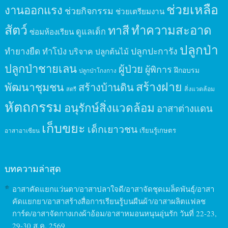
ช่วยเหลือ
งานออกแรง
ช่วยกิจกรรม
ช่วยเตรียมงาน
สัตว์
ทาสี
ทำความสะอาด
ดูแลเด็ก
ซ่อมห้องเรียน
ปลูกป่า
ปลูกปะการัง
ทำยางยืด
ทำโป่ง
บริจาค
ปลูกต้นไม้
ปลูกป่าชายเลน
ผู้ป่วย
ผู้พิการ
ฝึกอบรม
ปลูกป่าโกงกาง
สร้างฝาย
พัฒนาชุมชน
สร้างบ้านดิน
สิ่งแวดล้อม
สตรี
หัตถกรรม
อนุรักษ์สิ่งแวดล้อม
อาสาต่างแดน
เก็บขยะ
เด็กเยาวชน
เรียนรู้เกษตร
อาสาอาเซียน
บทความล่าสุด
อาสาคัดแยกแว่นตา/อาสาปลาใจดี/อาสาจัดชุดเมล็ดพันธุ์/อาสา
คัดแยกยา/อาสาสร้างสื่อการเรียนรู้บนผืนผ้า/อาสาผลิตแฟลช
การ์ด/อาสาจัดกางเกงผ้าอ้อม/อาสาหมอนหนุนอุ่นรัก วันที่ 22-23,
29-30 ส.ค. 2569