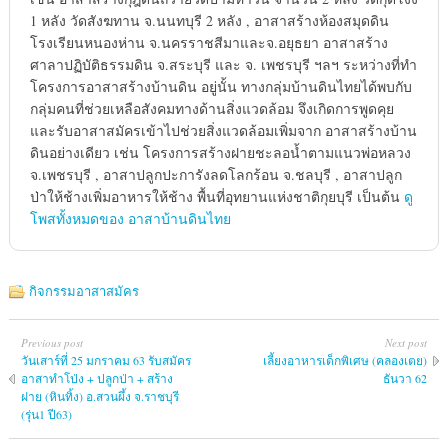
1 หลัง วัดสังฆทาน จ.นนทบุรี 2 หลัง , อาสาสร้างห้องสมุดดิน
โรงเรียนหนองห่าน จ.นครราชสีมาและจ.อยุธยา อาสาสร้าง
ศาลาปฏิบัติธรรมดิน จ.สระบุรี และ จ. เพชรบุรี ฯลฯ ระหว่างที่ทำ
โครงการอาสาสร้างบ้านดิน อยู่นั้น ทางกลุ่มบ้านดินไทยได้พบกับ
กลุ่มคนที่ช่วยเหลือสังคมทางด้านสิ่งแวดล้อม จึงเกิดการพูดคุย
และรับอาสาสมัครเข้าไปช่วยสิ่งแวดล้อมเพิ่มจาก อาสาสร้างบ้าน
ดินอย่างเดียว เช่น โครงการสร้างฝายชะลอน้ำตามแนวพ่อหลวง
จ.เพชรบุรี , อาสาปลูกปะการังลดโลกร้อน จ.ชลบุรี , อาสาปลูก
ป่าให้ช้างเพิ่มอาหารให้ช้าง พื้นที่อุทยานแห่งชาติกุยบุรี เป็นต้น
ดู
โพสทั้งหมดของ อาสาบ้านดินไทย
กิจกรรมอาสาสมัคร
Previous post
Next post
วันเสาร์ที่ 25 มกราคม 63 รับสมัคร
เลี้ยงอาหารเด็กพิเศษ (คลองเตย)
อาสาทำโป่ง + ปลูกป่า + สร้าง
ธันวา 62
ฝาย (หินทิ้ง) อ.สวนผึ้ง จ.ราชบุรี
(รุ่น1 ปี63)