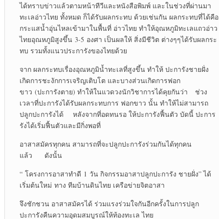
ได้ทราบข่าวแล้วตามหน้าทีวีและหนังสือพิมพ์ และในช่วงที่ผ่านมา
ทะเลอ่าวไทย ทั้งหมด ก็ได้รับผลกระทบ ด้วยเช่นกัน ผลกระทบที่ได้คือ
กระแสน้ำอุ่นไหลเข้ามาในพื้นที่ อ่าวไทย ทำให้อุณหภูมิทะเลแถวอ่าว
ไทยอุณหภูมิสูงขึ้น 3-5 องศา เป็นผลให้ สิ่งมีชีวิต ต่างๆๆได้รับผลกระ
ทบ รวมทั้งแนวประการังของไทยด้วย
จาก ผลกระทบเรื่องอุณหภูมิน้ำทะเลที่สูงขึ้น ทำให้ ปะการังชายฝั่ง
เกิดการชะงักการเจริญเติบโต และบางส่วนเกิดการฟอก
ขาว (ปะการังตาย) ทำให้ในแวดวงนักวิชาการได้คุยกันว่า ช่วง
เวลาที่ปะการังได้รับผลกระทบการ ฟอกขาว นั้น ทำให้ไม่สามารถ
ปลูกปะการังได้ หลังจากที่อดทนรอ ให้ปะการังฟื้นตัว บัดนี้ ปะการ
รังได้เริ่มฟื้นตัวและมีกิ่งพอที่
อาสาสมัครทุกคน สามารถที่จะปลูกปะการังร่วมกันได้ทุกคน
แล้ว ดังนั้น
“ โครงการอาสาทำดี 1 วัน กิจกรรมอาสาปลูกปะการัง ชายฝั่ง” ได้
เริ่มต้นใหม่ ทาง ทีมบ้านดินไทย เครือข่ายจิตอาสา
จึงชักชวน อาสาสมัครได้ ร่วมแรงร่วมใจกันอีกครั้งในการปลูก
ปะการังคืนความอุดมสมบูรณ์ให้ท้องทะเล ไทย