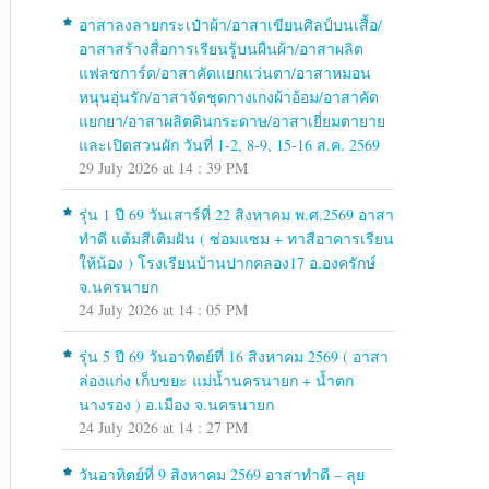
อาสาลงลายกระเป๋าผ้า/อาสาเขียนศิลป์บนเสื้อ/
อาสาสร้างสื่อการเรียนรู้บนผืนผ้า/อาสาผลิต
แฟลชการ์ด/อาสาคัดแยกแว่นตา/อาสาหมอน
หนุนอุ่นรัก/อาสาจัดชุดกางเกงผ้าอ้อม/อาสาคัด
แยกยา/อาสาผลิตดินกระดาษ/อาสาเยี่ยมตายาย
และเปิดสวนผัก วันที่ 1-2, 8-9, 15-16 ส.ค. 2569
29 July 2026 at 14 : 39 PM
รุ่น 1 ปี 69 วันเสาร์ที่ 22 สิงหาคม พ.ศ.2569 อาสา
ทำดี แต้มสีเติมฝัน ( ซ่อมแซม + ทาสีอาคารเรียน
ให้น้อง ) โรงเรียนบ้านปากคลอง17 อ.องครักษ์
จ.นครนายก
24 July 2026 at 14 : 05 PM
รุ่น 5 ปี 69 วันอาทิตย์ที่ 16 สิงหาคม 2569 ( อาสา
ล่องแก่ง เก็บขยะ แม่น้ำนครนายก + น้ำตก
นางรอง ) อ.เมือง จ.นครนายก
24 July 2026 at 14 : 27 PM
วันอาทิตย์ที่ 9 สิงหาคม 2569 อาสาทำดี – ลุย