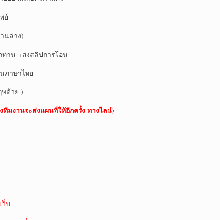
พย์
านล่าง)
ุกท่าน +ส่งสลิปการโอน
ป็นภาษาไทย
ฤษด้วย )
งทีมงานจะส่งแผนที่ให้อีกครั้ง ทางไลน์)
ว็บ