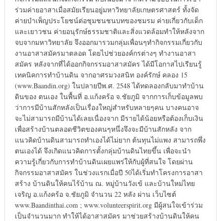
ร่วมค่ายอาสาเมื่อสมัยเรียนอยู่มหาวิทยาลัยเกษตรศาสตร์ ทั้งจัด
ค่ายบำเพ็ญประโยชน์ต่อชุมชนชนบทของชมรม ค่ายเกี่ยวกับเด็ก
และเยาวชน ค่ายอนุรักษ์ธรรมชาติและสิ่งแวดล้อมทำให้หลังจาก
จบจากมหาวิทยาลัย จึงออกมารวมกลุ่มเพื่อนๆทำกิจกรรมเกี่ยวกับ
งานอาสาสมัครมาตลอด โดยไปช่วยองค์กรต่างๆ ทำงานอาสา
สมัคร หลังจากที่ได้ออกกิจกรรมอาสาสมัคร ได้มีโอกาสไปเรียนรู้
เทคนิคการทำบ้านดิน จากอาศรมวงสนิท องค์รักษ์ คลอง 15
(www.Baandin.org) ในปลายปีพ.ศ. 2548 ได้ทดลองกลับมาทำบ้าน
ดินของ ตนเอง ในพื้นที่ อ.แก้งคร้อ จ.ชัยภูมิ จากการเก็บข้อมูลพบ
ว่าการมีบ้านสักหลังเป็นเรื่องใหญ่สำหรับหลายๆคน บางคนอาจ
จะไม่สามารถมีบ้านได้เลยเนื่องจาก มีรายได้น้อยหรือต้องเก็บเงิน
เพื่อสร้างบ้านตลอดชีวิตของคนๆหนึ่งจึงจะมีบ้านสักหลัง จาก
แนวคิดบ้านดินสามารถทำเองได้ไม่ยาก ต้นทุนไม่แพง สามารถพึ่ง
ตนเองได้ จึงเกิดแนวคิดการตั้งกลุ่มบ้านดินไทยขึ้น เพื่อจะนำ
ความรู้เกี่ยวกับการทำบ้านดินเผยแพร่ให้กับผู้ที่สนใจ โดยผ่าน
กิจกรรมอาสาสมัคร ในช่วงแรกเมื่อปี 50ได้เริ่มทำโครงการอาสา
สร้าง บ้านดินให้คนไร้บ้าน ณ. หมู่บ้านวังเข้ และบ้านใหม่ไทย
เจริญ อ.แก้งคร้อ จ.ชัยภูมิ จำนวน 22 หลัง ผ่าน เว็บไซต์
www.Baandinthai.com ; www.volunteerspirit.org มีผู้สนใจเข้าร่วม
เป็นจำนวนมาก ทำให้ได้อาสาสมัคร มาช่วยสร้างบ้านดินให้คน