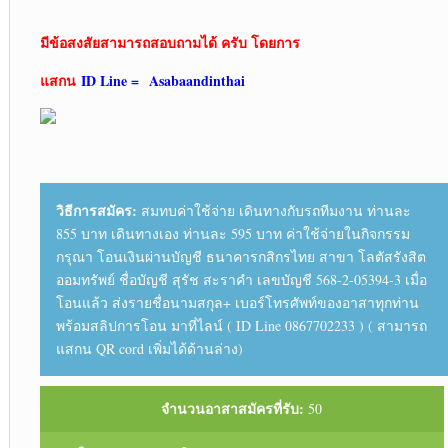
มีข้อสงสัยสามารถสอบถามได้ ครับ โดยการ
แสกน
ID Line =
Asabaandinthai
วิธีการสมัคร:
สมทบค่าใช้จ่าย เดินทางกับรถทีมงาน ท่านละ
855 บาท เดินทางเอง ท่านละ 595 บาท ค่าใช้จ่ายในกิจกรรม
กรุณา โอนเงินผ่านบัญชี ธนาคารกสิกรไทย สาขา โลตัสรังสิต
ออมทรัพย์ ชื่อบัญชี สุรัช สะราคำ เลขบัญชี 568-2-05394-3 เมื่อ
โอนแล้ว ส่งรายชื่อนามสกุล+ เบอร์โทรศัพท์ของอาสาทุกท่าน
พร้อมสลิปการโอน มาที่ไลน์ ( ID Line 0867702233 ) ( สามารถ
แสกน QR cord เพิ่มได้ด้านล่าง)
จำนวนอาสาสมัครที่รับ:
50