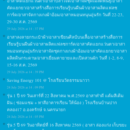
อาสาคัดแยกแว่นตา/อาสาปลาใจดี/อาสาจัดชุดเมล็ดพันธุ์/อาสา
คัดแยกยา/อาสาสร้างสื่อการเรียนรู้บนผืนผ้า/อาสาผลิตแฟลช
การ์ด/อาสาจัดกางเกงผ้าอ้อม/อาสาหมอนหนุนอุ่นรัก วันที่ 22-23,
29-30 ส.ค. 2569
29 July 2026 at 14 : 37 PM
อาสาลงลายกระเป๋าผ้า/อาสาเขียนศิลป์บนเสื้อ/อาสาสร้างสื่อการ
เรียนรู้บนผืนผ้า/อาสาผลิตแฟลชการ์ด/อาสาคัดแยกแว่นตา/อาสา
หมอนหนุนอุ่นรัก/อาสาจัดชุดกางเกงผ้าอ้อม/อาสาคัดแยกยา/อาสา
ผลิตดินกระดาษ/อาสาเยี่ยมตายายและเปิดสวนผัก วันที่ 1-2, 8-9,
15-16 ส.ค. 2569
29 July 2026 at 14 : 39 PM
Saving Energy 101 @ โรงเรียนวัดธรรมนาวา
24 July 2026 at 14 : 09 PM
รุ่น 1 ปี 69 วันเสาร์ที่ 22 สิงหาคม พ.ศ.2569 อาสาทำดี แต้มสีเติม
ฝัน ( ซ่อมแซม + ทาสีอาคารเรียน ให้น้อง ) โรงเรียนบ้านปาก
คลอง17 อ.องครักษ์ จ.นครนายก
24 July 2026 at 14 : 05 PM
รุ่น 5 ปี 69 วันอาทิตย์ที่ 16 สิงหาคม 2569 ( อาสา ล่องแก่ง เก็บขยะ