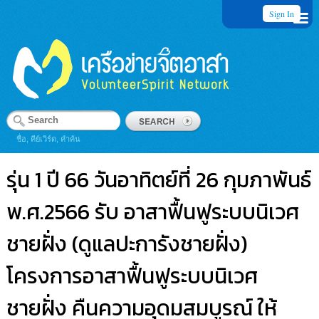
Sign In
ชื่อ, คีย์เวิร์ด, คำค้น
รุ่น 1 ปี 66 วันอาทิตย์ที่ 26 กุมภาพันธ์
พ.ศ.2566 รับ อาสาฟื้นฟูระบบนิเวศ
ชายฝั่ง (ดูแลปะการังชายฝั่ง)
โครงการอาสาฟื้นฟูระบบนิเวศ
ชายฝั่ง คืนความอุดมสมบูรณ์ ให้