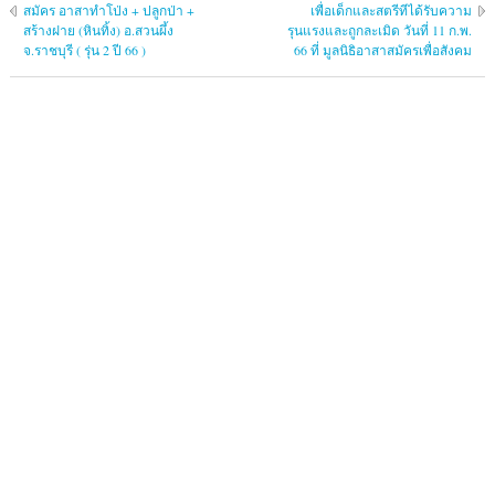
สมัคร อาสาทำโป่ง + ปลูกป่า +
เพื่อเด็กและสตรีทีได้รับความ
สร้างฝาย (หินทิ้ง) อ.สวนผึ้ง
รุนแรงและถูกละเมิด วันที่ 11 ก.พ.
จ.ราชบุรี ( รุ่น 2 ปี 66 )
66 ที่ มูลนิธิอาสาสมัครเพื่อสังคม