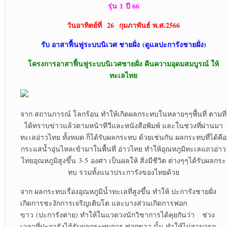
รุ่น
1 ปี 66
วันอาทิตย์ที่ 26
กุมภาพันธ์ พ.ศ.2566
รับ อาสาฟื้นฟูระบบนิเวศ ชายฝั่ง
(ดูแลปะการังชายฝั่ง)
โครงการอาสาฟื้นฟูระบบนิเวศชายฝั่ง คืนความอุดมสมบูรณ์ ให้
ทะเลไทย
จาก สถานการณ์ โลกร้อน ทำให้เกิดผลกระทบในหลายๆๆพื้นที่ ตามที่
ได้ทราบข่าวแล้วตามหน้าทีวีและหนังสือพิมพ์ และในช่วงที่ผ่านมา
ทะเลอ่าวไทย ทั้งหมด ก็ได้รับผลกระทบ ด้วยเช่นกัน ผลกระทบที่ได้คือ
กระแสน้ำอุ่นไหลเข้ามาในพื้นที่ อ่าวไทย ทำให้อุณหภูมิทะเลแถวอ่าว
ไทยอุณหภูมิสูงขึ้น 3-5 องศา เป็นผลให้ สิ่งมีชีวิต ต่างๆๆได้รับผลกระ
ทบ รวมทั้งแนวประการังของไทยด้วย
จาก ผลกระทบเรื่องอุณหภูมิน้ำทะเลที่สูงขึ้น ทำให้ ปะการังชายฝั่ง
เกิดการชะงักการเจริญเติบโต และบางส่วนเกิดการฟอก
ขาว (ปะการังตาย) ทำให้ในแวดวงนักวิชาการได้คุยกันว่า ช่วง
เวลาที่ปะการังได้รับผลกระทบการ ฟอกขาว นั้น ทำให้ไม่สามารถ