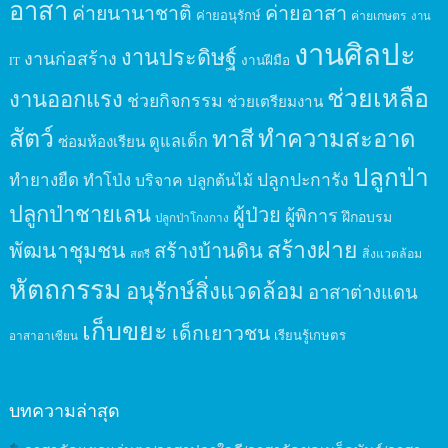
อาสา
ค่ายนานาชาติ
ค่ายอาสา
ค่ายอนุรักษ์
ค่ายเกษตร
งาน
งานศิลปะ
งานประดิษฐ์
งานก่อสร้าง
งานฝีมือ
IT
ช่วยเหลือ
งานออกแรง
ช่วยกิจกรรม
ช่วยเตรียมงาน
สัตว์
ทาสี
ทำความสะอาด
ดูแลเด็ก
ซ่อมห้องเรียน
ปลูกป่า
ปลูกปะการัง
ทำยางยืด
ทำโป่ง
บริจาค
ปลูกต้นไม้
ปลูกป่าชายเลน
ผู้ป่วย
ผู้พิการ
ฝึกอบรม
ปลูกป่าโกงกาง
สร้างฝาย
พัฒนาชุมชน
สร้างบ้านดิน
สิ่งแวดล้อม
สตรี
หัตถกรรม
อนุรักษ์สิ่งแวดล้อม
อาสาต่างแดน
เก็บขยะ
เด็กเยาวชน
เรียนรู้เกษตร
อาสาอาเซียน
บทความล่าสุด