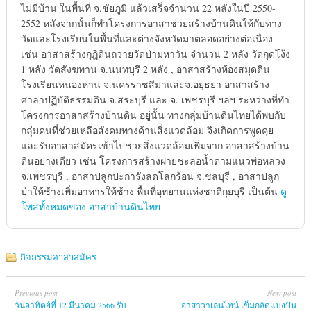
ไม่มีบ้าน ในพื้นที่ จ.ชัยภูมิ แล้วเสร็จจำนวน 22 หลังในปี 2550-
2552 หลังจากนั้นก็ทำโครงการอาสาช่วยสร้างบ้านดินให้กับทาง
วัดและโรงเรียนในพื้นที่และต่างจังหวัดมาตลอดอย่างต่อเนื่อง
เช่น อาสาสร้างกุฎิดินถวายวัดป่ามหาวัน จำนวน 2 หลัง วัดกุดโง้ง
1 หลัง วัดสังฆทาน จ.นนทบุรี 2 หลัง , อาสาสร้างห้องสมุดดิน
โรงเรียนหนองห่าน จ.นครราชสีมาและจ.อยุธยา อาสาสร้าง
ศาลาปฏิบัติธรรมดิน จ.สระบุรี และ จ. เพชรบุรี ฯลฯ ระหว่างที่ทำ
โครงการอาสาสร้างบ้านดิน อยู่นั้น ทางกลุ่มบ้านดินไทยได้พบกับ
กลุ่มคนที่ช่วยเหลือสังคมทางด้านสิ่งแวดล้อม จึงเกิดการพูดคุย
และรับอาสาสมัครเข้าไปช่วยสิ่งแวดล้อมเพิ่มจาก อาสาสร้างบ้าน
ดินอย่างเดียว เช่น โครงการสร้างฝายชะลอน้ำตามแนวพ่อหลวง
จ.เพชรบุรี , อาสาปลูกปะการังลดโลกร้อน จ.ชลบุรี , อาสาปลูก
ป่าให้ช้างเพิ่มอาหารให้ช้าง พื้นที่อุทยานแห่งชาติกุยบุรี เป็นต้น
ดู
โพสทั้งหมดของ อาสาบ้านดินไทย
กิจกรรมอาสาสมัคร
Previous post
Next post
วันอาทิตย์ที่ 12 มีนาคม 2566 รับ
อาสาวาเลนไทน์ เข็มกลัดแบ่งปัน