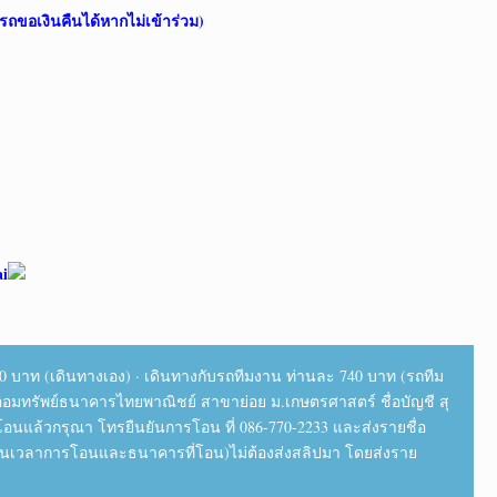
รถขอเงินคืนได้หากไม่เข้าร่วม)
ai
0 บาท (เดินทางเอง) · เดินทางกับรถทีมงาน ท่านละ 740 บาท (รถทีม
ออมทรัพย์ธนาคารไทยพาณิชย์ สาขาย่อย ม.เกษตรศาสตร์ ชื่อบัญชี สุ
อโอนแล้วกรุณา โทรยืนยันการโอน ที่ 086-770-2233 และส่งรายชื่อ
ันเวลาการโอนและธนาคารที่โอน)ไม่ต้องส่งสลิปมา โดยส่งราย