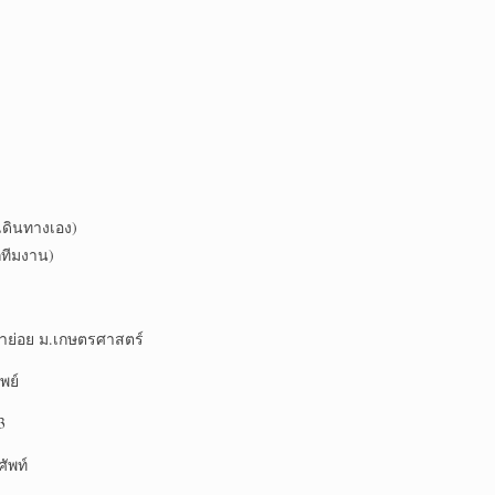
นทางเอง)
ทีมงาน)
าย่อย ม.เกษตรศาสตร์
พย์
3
ัพท์