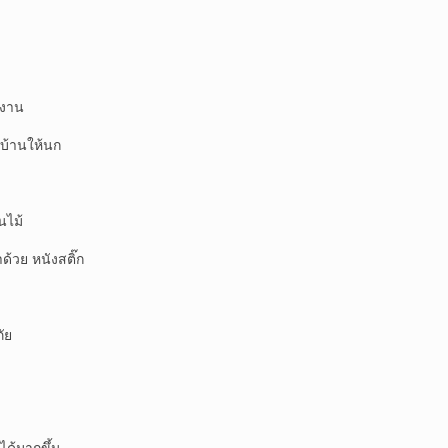
ำงาน
้านให้นก
ง
ไม้
วย หนังสติ๊ก
ัย
ได้มากขึ้น