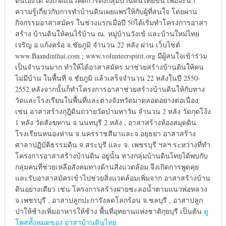
ตนเองได้ จึงเกิดแนวคิดการตั้งกลุ่มบ้านดินไทยขึ้น เพื่อจะนำ
ความรู้เกี่ยวกับการทำบ้านดินเผยแพร่ให้กับผู้ที่สนใจ โดยผ่าน
กิจกรรมอาสาสมัคร ในช่วงแรกเมื่อปี 50ได้เริ่มทำโครงการอาสา
สร้าง บ้านดินให้คนไร้บ้าน ณ. หมู่บ้านวังเข้ และบ้านใหม่ไทย
เจริญ อ.แก้งคร้อ จ.ชัยภูมิ จำนวน 22 หลัง ผ่าน เว็บไซต์
www.Baandinthai.com ; www.volunteerspirit.org มีผู้สนใจเข้าร่วม
เป็นจำนวนมาก ทำให้ได้อาสาสมัคร มาช่วยสร้างบ้านดินให้คน
ไม่มีบ้าน ในพื้นที่ จ.ชัยภูมิ แล้วเสร็จจำนวน 22 หลังในปี 2550-
2552 หลังจากนั้นก็ทำโครงการอาสาช่วยสร้างบ้านดินให้กับทาง
วัดและโรงเรียนในพื้นที่และต่างจังหวัดมาตลอดอย่างต่อเนื่อง
เช่น อาสาสร้างกุฎิดินถวายวัดป่ามหาวัน จำนวน 2 หลัง วัดกุดโง้ง
1 หลัง วัดสังฆทาน จ.นนทบุรี 2 หลัง , อาสาสร้างห้องสมุดดิน
โรงเรียนหนองห่าน จ.นครราชสีมาและจ.อยุธยา อาสาสร้าง
ศาลาปฏิบัติธรรมดิน จ.สระบุรี และ จ. เพชรบุรี ฯลฯ ระหว่างที่ทำ
โครงการอาสาสร้างบ้านดิน อยู่นั้น ทางกลุ่มบ้านดินไทยได้พบกับ
กลุ่มคนที่ช่วยเหลือสังคมทางด้านสิ่งแวดล้อม จึงเกิดการพูดคุย
และรับอาสาสมัครเข้าไปช่วยสิ่งแวดล้อมเพิ่มจาก อาสาสร้างบ้าน
ดินอย่างเดียว เช่น โครงการสร้างฝายชะลอน้ำตามแนวพ่อหลวง
จ.เพชรบุรี , อาสาปลูกปะการังลดโลกร้อน จ.ชลบุรี , อาสาปลูก
ป่าให้ช้างเพิ่มอาหารให้ช้าง พื้นที่อุทยานแห่งชาติกุยบุรี เป็นต้น
ดู
โพสทั้งหมดของ อาสาบ้านดินไทย