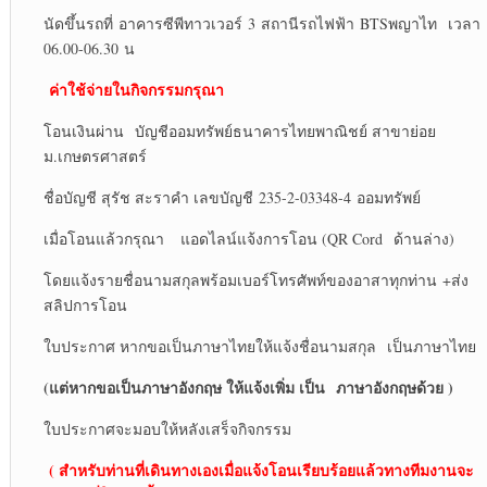
นัดขึ้นรถที่ อาคารซีพีทาวเวอร์ 3 สถานีรถไฟฟ้า BTSพญาไท เวลา
06.00-06.30 น
ค่าใช้จ่ายในกิจกรรมกรุณา
โอนเงินผ่าน บัญชีออมทรัพย์ธนาคารไทยพาณิชย์ สาขาย่อย
ม.เกษตรศาสตร์
ชื่อบัญชี สุรัช สะราคำ เลขบัญชี 235-2-03348-4 ออมทรัพย์
เมื่อโอนแล้วกรุณา แอดไลน์แจ้งการโอน (QR Cord ด้านล่าง)
โดยแจ้งรายชื่อนามสกุลพร้อมเบอร์โทรศัพท์ของอาสาทุกท่าน +ส่ง
สลิปการโอน
ใบประกาศ หากขอเป็นภาษาไทยให้แจ้งชื่อนามสกุล เป็นภาษาไทย
(แต่หากขอเป็นภาษาอังกฤษ ให้แจ้งเพิ่ม เป็น
ภาษาอังกฤษด้วย )
ใบประกาศจะมอบให้หลังเสร็จกิจกรรม
( สำหรับท่านที่เดินทางเองเมื่อแจ้งโอนเรียบร้อยแล้วทางทีมงานจะ