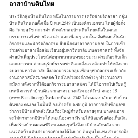
อาสาบ้านดินไทย
ประวัติกลุ่มบ้านดินไทย หนึ่งในกรรมการ เครือข่ายจิตอาสา กลุ่ม
บ้านดินไทย ก่อตั้งเมื่อ ปี พ.ศ.2549 เป็นองค์กรเอกชน โดยผู้ก่อตั้ง
คือ “นายสุรัช สะราคำ หัวหน้ากลุ่มบ้านดินไทยหนึ่งในคณะ
กรรมการเครือข่ายจิตอาสา และเพื่อนๆ จากในอดีตที่เคยเป็นนัก
กิจกรรมและนักจัดกิจกรรม สืบเนื่องมาจากความชอบในการเข้า
ร่วมค่ายอาสาเมื่อสมัยเรียนอยู่มหาวิทยาลัยเกษตรศาสตร์ ทั้งจัด
ค่ายบำเพ็ญประโยชน์ต่อชุมชนชนบทของชมรม ค่ายเกี่ยวกับเด็ก
และเยาวชน ค่ายอนุรักษ์ธรรมชาติและสิ่งแวดล้อมทำให้หลังจาก
จบจากมหาวิทยาลัย จึงออกมารวมกลุ่มเพื่อนๆทำกิจกรรมเกี่ยวกับ
งานอาสาสมัครมาตลอด โดยไปช่วยองค์กรต่างๆ ทำงานอาสา
สมัคร หลังจากที่ได้ออกกิจกรรมอาสาสมัคร ได้มีโอกาสไปเรียนรู้
เทคนิคการทำบ้านดิน จากอาศรมวงสนิท องค์รักษ์ คลอง 15
(www.Baandin.org) ในปลายปีพ.ศ. 2548 ได้ทดลองกลับมาทำบ้าน
ดินของ ตนเอง ในพื้นที่ อ.แก้งคร้อ จ.ชัยภูมิ จากการเก็บข้อมูลพบ
ว่าการมีบ้านสักหลังเป็นเรื่องใหญ่สำหรับหลายๆคน บางคนอาจ
จะไม่สามารถมีบ้านได้เลยเนื่องจาก มีรายได้น้อยหรือต้องเก็บเงิน
เพื่อสร้างบ้านตลอดชีวิตของคนๆหนึ่งจึงจะมีบ้านสักหลัง จาก
แนวคิดบ้านดินสามารถทำเองได้ไม่ยาก ต้นทุนไม่แพง สามารถพึ่ง