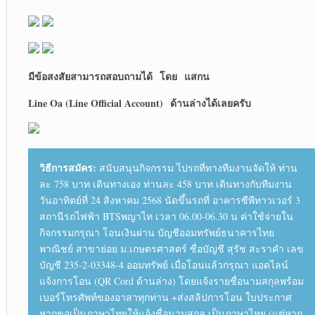
มีข้อสงสัยสามารถสอบถามได้
โดย
แสกน
Line Oa (Line Official Account)
ด้านล่างได้เลยครับ
วิธีการสมัคร:
สนับสนุนกิจกรรม ไปรถที่ทางทีมงานจัดให้ ท่าน
ละ 758 บาท เดินทางเอง ท่านละ 458 บาท เดินทางกับทีมงาน
วันอาทิตย์ที่ 24 สิงหาคม 2568 นัดขึ้นรถที่ อาคารซีพีทาวเวอร์ 3
สถานีรถไฟฟ้า BTSพญาไท เวลา 06.00-06.30 น ค่าใช้จ่ายใน
กิจกรรมกรุณา โอนเงินผ่าน บัญชีออมทรัพย์ธนาคารไทย
พาณิชย์ สาขาย่อย ม.เกษตรศาสตร์ ชื่อบัญชี สุรัช สะราคำ เลข
บัญชี 235-2-03348-4 ออมทรัพย์ เมื่อโอนแล้วกรุณา แอดไลน์
แจ้งการโอน (QR Cord ด้านล่าง) โดยแจ้งรายชื่อนามสกุลพร้อม
เบอร์โทรศัพท์ของอาสาทุกท่าน +ส่งสลิปการโอน ใบประกาศ
หากขอเป็นภาษาไทยให้แจ้งชื่อนามสกุล เป็นภาษาไทย (แต่หาก