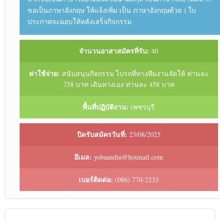
ขอเป็นภาษาอังกฤษ ให้แจ้งเพิ่ม เป็น ภาษาอังกฤษด้วย ) ใบ
ประกาศจะมอบให้หลังเสร็จกิจกรรม
จำนวนอาสาสมัครที่รับ:
40
ค่าใช้จ่าย:
สนับสนุนกิจกรรม ไปรถที่ทางทีมงานจัดให้ ท่านละ
758 บาท เดินทางเอง ท่านละ 458 บาท
พื้นที่ปฏิบัติงาน:
เพชรบุรี
ปิดรับสมัครวันที่:
23/08/2025
อีเมล:
yobaandin@hotmail.com
เบอร์ติดต่อ:
(086) 770-2233