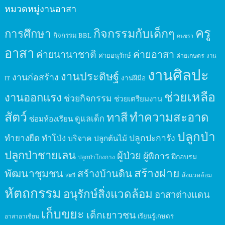
หมวดหมู่งานอาสา
ครู
กิจกรรมกับเด็กๆ
การศึกษา
กิจกรรม BBL
คนชรา
อาสา
ค่ายนานาชาติ
ค่ายอาสา
ค่ายอนุรักษ์
ค่ายเกษตร
งาน
งานศิลปะ
งานประดิษฐ์
งานก่อสร้าง
งานฝีมือ
IT
ช่วยเหลือ
งานออกแรง
ช่วยกิจกรรม
ช่วยเตรียมงาน
สัตว์
ทาสี
ทำความสะอาด
ดูแลเด็ก
ซ่อมห้องเรียน
ปลูกป่า
ปลูกปะการัง
ทำยางยืด
ทำโป่ง
บริจาค
ปลูกต้นไม้
ปลูกป่าชายเลน
ผู้ป่วย
ผู้พิการ
ฝึกอบรม
ปลูกป่าโกงกาง
สร้างฝาย
พัฒนาชุมชน
สร้างบ้านดิน
สิ่งแวดล้อม
สตรี
หัตถกรรม
อนุรักษ์สิ่งแวดล้อม
อาสาต่างแดน
เก็บขยะ
เด็กเยาวชน
เรียนรู้เกษตร
อาสาอาเซียน