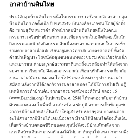
อาสาบ้านดินไทย
ประวัติกลุ่มบ้านดินไทย หนึ่งในกรรมการ เครือข่ายจิตอาสา กลุ่ม
บ้านดินไทย ก่อตั้งเมื่อ ปี พ.ศ.2549 เป็นองค์กรเอกชน โดยผู้ก่อตั้ง
คือ “นายสุรัช สะราคำ หัวหน้ากลุ่มบ้านดินไทยหนึ่งในคณะ
กรรมการเครือข่ายจิตอาสา และเพื่อนๆ จากในอดีตที่เคยเป็นนัก
กิจกรรมและนักจัดกิจกรรม สืบเนื่องมาจากความชอบในการเข้า
ร่วมค่ายอาสาเมื่อสมัยเรียนอยู่มหาวิทยาลัยเกษตรศาสตร์ ทั้งจัด
ค่ายบำเพ็ญประโยชน์ต่อชุมชนชนบทของชมรม ค่ายเกี่ยวกับเด็ก
และเยาวชน ค่ายอนุรักษ์ธรรมชาติและสิ่งแวดล้อมทำให้หลังจาก
จบจากมหาวิทยาลัย จึงออกมารวมกลุ่มเพื่อนๆทำกิจกรรมเกี่ยวกับ
งานอาสาสมัครมาตลอด โดยไปช่วยองค์กรต่างๆ ทำงานอาสา
สมัคร หลังจากที่ได้ออกกิจกรรมอาสาสมัคร ได้มีโอกาสไปเรียนรู้
เทคนิคการทำบ้านดิน จากอาศรมวงสนิท องค์รักษ์ คลอง 15
(www.Baandin.org) ในปลายปีพ.ศ. 2548 ได้ทดลองกลับมาทำบ้าน
ดินของ ตนเอง ในพื้นที่ อ.แก้งคร้อ จ.ชัยภูมิ จากการเก็บข้อมูลพบ
ว่าการมีบ้านสักหลังเป็นเรื่องใหญ่สำหรับหลายๆคน บางคนอาจ
จะไม่สามารถมีบ้านได้เลยเนื่องจาก มีรายได้น้อยหรือต้องเก็บเงิน
เพื่อสร้างบ้านตลอดชีวิตของคนๆหนึ่งจึงจะมีบ้านสักหลัง จาก
แนวคิดบ้านดินสามารถทำเองได้ไม่ยาก ต้นทุนไม่แพง สามารถพึ่ง