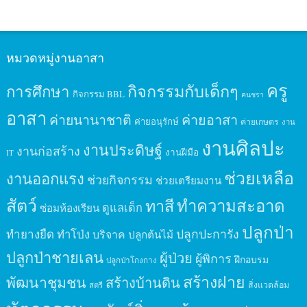
หมวดหมู่งานอาสา
ครู
กิจกรรมกับเด็กๆ
การศึกษา
กิจกรรม BBL
คนชรา
อาสา
ค่ายนานาชาติ
ค่ายอาสา
ค่ายอนุรักษ์
ค่ายเกษตร
งาน
งานศิลปะ
งานประดิษฐ์
งานก่อสร้าง
งานฝีมือ
IT
ช่วยเหลือ
งานออกแรง
ช่วยกิจกรรม
ช่วยเตรียมงาน
สัตว์
ทาสี
ทำความสะอาด
ดูแลเด็ก
ซ่อมห้องเรียน
ปลูกป่า
ปลูกปะการัง
ทำยางยืด
ทำโป่ง
บริจาค
ปลูกต้นไม้
ปลูกป่าชายเลน
ผู้ป่วย
ผู้พิการ
ฝึกอบรม
ปลูกป่าโกงกาง
สร้างฝาย
พัฒนาชุมชน
สร้างบ้านดิน
สิ่งแวดล้อม
สตรี