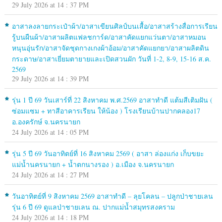
29 July 2026 at 14 : 37 PM
อาสาลงลายกระเป๋าผ้า/อาสาเขียนศิลป์บนเสื้อ/อาสาสร้างสื่อการเรียน
รู้บนผืนผ้า/อาสาผลิตแฟลชการ์ด/อาสาคัดแยกแว่นตา/อาสาหมอน
หนุนอุ่นรัก/อาสาจัดชุดกางเกงผ้าอ้อม/อาสาคัดแยกยา/อาสาผลิตดิน
กระดาษ/อาสาเยี่ยมตายายและเปิดสวนผัก วันที่ 1-2, 8-9, 15-16 ส.ค.
2569
29 July 2026 at 14 : 39 PM
รุ่น 1 ปี 69 วันเสาร์ที่ 22 สิงหาคม พ.ศ.2569 อาสาทำดี แต้มสีเติมฝัน (
ซ่อมแซม + ทาสีอาคารเรียน ให้น้อง ) โรงเรียนบ้านปากคลอง17
อ.องครักษ์ จ.นครนายก
24 July 2026 at 14 : 05 PM
รุ่น 5 ปี 69 วันอาทิตย์ที่ 16 สิงหาคม 2569 ( อาสา ล่องแก่ง เก็บขยะ
แม่น้ำนครนายก + น้ำตกนางรอง ) อ.เมือง จ.นครนายก
24 July 2026 at 14 : 27 PM
วันอาทิตย์ที่ 9 สิงหาคม 2569 อาสาทำดี – ลุยโคลน – ปลูกป่าชายเลน
รุ่น 6 ปี 69 ดูแลป่าชายเลน ณ. ปากแม่น้ำสมุทรสงคราม
24 July 2026 at 14 : 18 PM