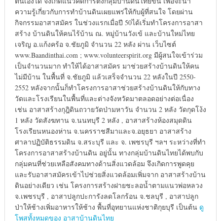
ตนเองได้ จึงเกิดแนวคิดการตั้งกลุ่มบ้านดินไทยขึ้น เพื่อจะนำ
ความรู้เกี่ยวกับการทำบ้านดินเผยแพร่ให้กับผู้ที่สนใจ โดยผ่าน
กิจกรรมอาสาสมัคร ในช่วงแรกเมื่อปี 50ได้เริ่มทำโครงการอาสา
สร้าง บ้านดินให้คนไร้บ้าน ณ. หมู่บ้านวังเข้ และบ้านใหม่ไทย
เจริญ อ.แก้งคร้อ จ.ชัยภูมิ จำนวน 22 หลัง ผ่าน เว็บไซต์
www.Baandinthai.com ; www.volunteerspirit.org มีผู้สนใจเข้าร่วม
เป็นจำนวนมาก ทำให้ได้อาสาสมัคร มาช่วยสร้างบ้านดินให้คน
ไม่มีบ้าน ในพื้นที่ จ.ชัยภูมิ แล้วเสร็จจำนวน 22 หลังในปี 2550-
2552 หลังจากนั้นก็ทำโครงการอาสาช่วยสร้างบ้านดินให้กับทาง
วัดและโรงเรียนในพื้นที่และต่างจังหวัดมาตลอดอย่างต่อเนื่อง
เช่น อาสาสร้างกุฎิดินถวายวัดป่ามหาวัน จำนวน 2 หลัง วัดกุดโง้ง
1 หลัง วัดสังฆทาน จ.นนทบุรี 2 หลัง , อาสาสร้างห้องสมุดดิน
โรงเรียนหนองห่าน จ.นครราชสีมาและจ.อยุธยา อาสาสร้าง
ศาลาปฏิบัติธรรมดิน จ.สระบุรี และ จ. เพชรบุรี ฯลฯ ระหว่างที่ทำ
โครงการอาสาสร้างบ้านดิน อยู่นั้น ทางกลุ่มบ้านดินไทยได้พบกับ
กลุ่มคนที่ช่วยเหลือสังคมทางด้านสิ่งแวดล้อม จึงเกิดการพูดคุย
และรับอาสาสมัครเข้าไปช่วยสิ่งแวดล้อมเพิ่มจาก อาสาสร้างบ้าน
ดินอย่างเดียว เช่น โครงการสร้างฝายชะลอน้ำตามแนวพ่อหลวง
จ.เพชรบุรี , อาสาปลูกปะการังลดโลกร้อน จ.ชลบุรี , อาสาปลูก
ป่าให้ช้างเพิ่มอาหารให้ช้าง พื้นที่อุทยานแห่งชาติกุยบุรี เป็นต้น
ดู
โพสทั้งหมดของ อาสาบ้านดินไทย