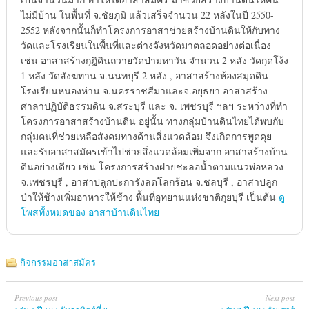
ไม่มีบ้าน ในพื้นที่ จ.ชัยภูมิ แล้วเสร็จจำนวน 22 หลังในปี 2550-
2552 หลังจากนั้นก็ทำโครงการอาสาช่วยสร้างบ้านดินให้กับทาง
วัดและโรงเรียนในพื้นที่และต่างจังหวัดมาตลอดอย่างต่อเนื่อง
เช่น อาสาสร้างกุฎิดินถวายวัดป่ามหาวัน จำนวน 2 หลัง วัดกุดโง้ง
1 หลัง วัดสังฆทาน จ.นนทบุรี 2 หลัง , อาสาสร้างห้องสมุดดิน
โรงเรียนหนองห่าน จ.นครราชสีมาและจ.อยุธยา อาสาสร้าง
ศาลาปฏิบัติธรรมดิน จ.สระบุรี และ จ. เพชรบุรี ฯลฯ ระหว่างที่ทำ
โครงการอาสาสร้างบ้านดิน อยู่นั้น ทางกลุ่มบ้านดินไทยได้พบกับ
กลุ่มคนที่ช่วยเหลือสังคมทางด้านสิ่งแวดล้อม จึงเกิดการพูดคุย
และรับอาสาสมัครเข้าไปช่วยสิ่งแวดล้อมเพิ่มจาก อาสาสร้างบ้าน
ดินอย่างเดียว เช่น โครงการสร้างฝายชะลอน้ำตามแนวพ่อหลวง
จ.เพชรบุรี , อาสาปลูกปะการังลดโลกร้อน จ.ชลบุรี , อาสาปลูก
ป่าให้ช้างเพิ่มอาหารให้ช้าง พื้นที่อุทยานแห่งชาติกุยบุรี เป็นต้น
ดู
โพสทั้งหมดของ อาสาบ้านดินไทย
กิจกรรมอาสาสมัคร
Previous post
Next post