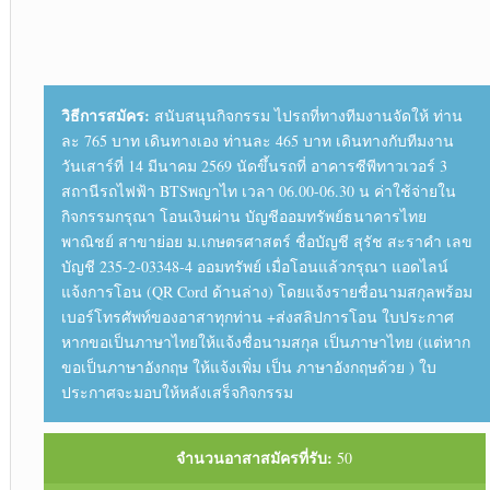
วิธีการสมัคร:
สนับสนุนกิจกรรม ไปรถที่ทางทีมงานจัดให้ ท่าน
ละ 765 บาท เดินทางเอง ท่านละ 465 บาท เดินทางกับทีมงาน
วันเสาร์ที่ 14 มีนาคม 2569 นัดขึ้นรถที่ อาคารซีพีทาวเวอร์ 3
สถานีรถไฟฟ้า BTSพญาไท เวลา 06.00-06.30 น ค่าใช้จ่ายใน
กิจกรรมกรุณา โอนเงินผ่าน บัญชีออมทรัพย์ธนาคารไทย
พาณิชย์ สาขาย่อย ม.เกษตรศาสตร์ ชื่อบัญชี สุรัช สะราคำ เลข
บัญชี 235-2-03348-4 ออมทรัพย์ เมื่อโอนแล้วกรุณา แอดไลน์
แจ้งการโอน (QR Cord ด้านล่าง) โดยแจ้งรายชื่อนามสกุลพร้อม
เบอร์โทรศัพท์ของอาสาทุกท่าน +ส่งสลิปการโอน ใบประกาศ
หากขอเป็นภาษาไทยให้แจ้งชื่อนามสกุล เป็นภาษาไทย (แต่หาก
ขอเป็นภาษาอังกฤษ ให้แจ้งเพิ่ม เป็น ภาษาอังกฤษด้วย ) ใบ
ประกาศจะมอบให้หลังเสร็จกิจกรรม
จำนวนอาสาสมัครที่รับ:
50