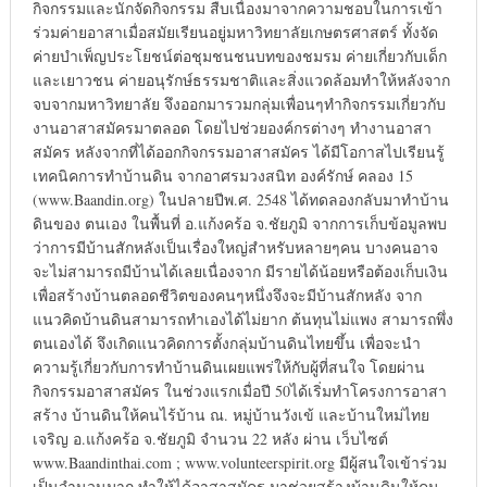
กิจกรรมและนักจัดกิจกรรม สืบเนื่องมาจากความชอบในการเข้า
ร่วมค่ายอาสาเมื่อสมัยเรียนอยู่มหาวิทยาลัยเกษตรศาสตร์ ทั้งจัด
ค่ายบำเพ็ญประโยชน์ต่อชุมชนชนบทของชมรม ค่ายเกี่ยวกับเด็ก
และเยาวชน ค่ายอนุรักษ์ธรรมชาติและสิ่งแวดล้อมทำให้หลังจาก
จบจากมหาวิทยาลัย จึงออกมารวมกลุ่มเพื่อนๆทำกิจกรรมเกี่ยวกับ
งานอาสาสมัครมาตลอด โดยไปช่วยองค์กรต่างๆ ทำงานอาสา
สมัคร หลังจากที่ได้ออกกิจกรรมอาสาสมัคร ได้มีโอกาสไปเรียนรู้
เทคนิคการทำบ้านดิน จากอาศรมวงสนิท องค์รักษ์ คลอง 15
(www.Baandin.org) ในปลายปีพ.ศ. 2548 ได้ทดลองกลับมาทำบ้าน
ดินของ ตนเอง ในพื้นที่ อ.แก้งคร้อ จ.ชัยภูมิ จากการเก็บข้อมูลพบ
ว่าการมีบ้านสักหลังเป็นเรื่องใหญ่สำหรับหลายๆคน บางคนอาจ
จะไม่สามารถมีบ้านได้เลยเนื่องจาก มีรายได้น้อยหรือต้องเก็บเงิน
เพื่อสร้างบ้านตลอดชีวิตของคนๆหนึ่งจึงจะมีบ้านสักหลัง จาก
แนวคิดบ้านดินสามารถทำเองได้ไม่ยาก ต้นทุนไม่แพง สามารถพึ่ง
ตนเองได้ จึงเกิดแนวคิดการตั้งกลุ่มบ้านดินไทยขึ้น เพื่อจะนำ
ความรู้เกี่ยวกับการทำบ้านดินเผยแพร่ให้กับผู้ที่สนใจ โดยผ่าน
กิจกรรมอาสาสมัคร ในช่วงแรกเมื่อปี 50ได้เริ่มทำโครงการอาสา
สร้าง บ้านดินให้คนไร้บ้าน ณ. หมู่บ้านวังเข้ และบ้านใหม่ไทย
เจริญ อ.แก้งคร้อ จ.ชัยภูมิ จำนวน 22 หลัง ผ่าน เว็บไซต์
www.Baandinthai.com ; www.volunteerspirit.org มีผู้สนใจเข้าร่วม
เป็นจำนวนมาก ทำให้ได้อาสาสมัคร มาช่วยสร้างบ้านดินให้คน