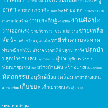
กิจกรรม BBL
คนชรา
อาสา
ค่ายนานาชาติ
ค่ายอาสา
ค่ายอนุรักษ์
ค่ายเกษตร
งาน
งานศิลปะ
งานประดิษฐ์
งานก่อสร้าง
งานฝีมือ
IT
ช่วยเหลือ
งานออกแรง
ช่วยกิจกรรม
ช่วยเตรียมงาน
สัตว์
ทาสี
ทำความสะอาด
ดูแลเด็ก
ซ่อมห้องเรียน
ปลูกป่า
ปลูกปะการัง
ทำยางยืด
ทำโป่ง
บริจาค
ปลูกต้นไม้
ปลูกป่าชายเลน
ผู้ป่วย
ผู้พิการ
ฝึกอบรม
ปลูกป่าโกงกาง
สร้างฝาย
พัฒนาชุมชน
สร้างบ้านดิน
สิ่งแวดล้อม
สตรี
หัตถกรรม
อนุรักษ์สิ่งแวดล้อม
อาสาต่างแดน
เก็บขยะ
เด็กเยาวชน
เรียนรู้เกษตร
อาสาอาเซียน
บทความล่าสุด