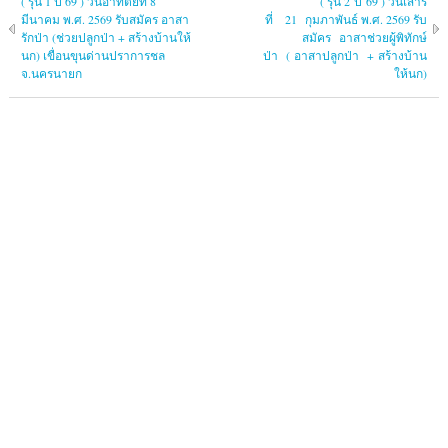
( รุ่น 1 ปี 69 ) วันอาทิตย์ที่ 8
( รุ่น 2 ปี 69 ) วันเสาร์
มีนาคม พ.ศ. 2569 รับสมัคร อาสา
ที่ 21 กุมภาพันธ์ พ.ศ. 2569 รับ
รักป่า (ช่วยปลูกป่า + สร้างบ้านให้
สมัคร อาสาช่วยผู้พิทักษ์
นก) เขื่อนขุนด่านปราการชล
ป่า ( อาสาปลูกป่า + สร้างบ้าน
จ.นครนายก
ให้นก)