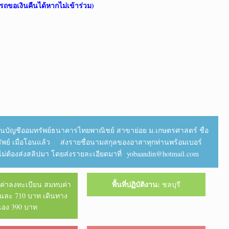
รถขอเงินคืนได้หากไม่เข้าร่วม)
านบัญชีออมทรัพย์ธนาคารไทยพาณิชย์ สาขาย่อย ม.เกษตรศาสตร์ ชื่อ
รัพย์ เมื่อโอนแล้ว ส่งรายชื่อนามสกุลของอาสาทุกท่านพร้อมเบอร์
่ต้องส่งสลิปมา โดยส่งรายละเอียดมาที่ yobaandin@hotmail.com
พื้นที่ปฏิบัติงาน:
ค่าลงทะเบียน สมทบค่า
ชลบุรี
านละ 710 บาท เดินทาง
เอง 390 บาท