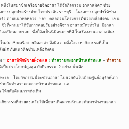
ิกเครือข่ายจิตอาสา ได้จัดกิจกรรม อาสาสมัคร ช่วย
งการปลูกป่าสร้างฝาย ไทยประจัน ราชบุรี โครงการปลูกป่าให้ช่าง
ะการัง ตามแนวพ่อหลวง ฯลฯ ตลอดจนโครงการที่ช่วยเหลือสังคม เช่น
่งที่ผ่านมาได้รับการตอบรับอย่างดีจาก อาสาสมัครทั่วไป มีอาสา
องเปิดหลายรอบ ซึ่งก็ถือเป็นนิมิตหมายที่ดี ในเรื่องงานอาสาสมัคร
รือข่ายจิตอาสา จึงมีความตั้งใจจะหากิจกรรมที่เป็น
ัมผัส กับแนวคิดช่วยเหลือสังคม
“
อาสาพิทักษ์ชายฝั่งทะเล
(
ทำความสะอาดบ้านเต่าทะเล
+
ทำความ
รม
ห้เป็นประโยชน์สูงสุด กับกิจกรรม 2 อย่าง นั่นคือ
โดยกิจกรรมนี้จะชวนอาสา ไปช่วยกันไปเยี่ยมศูนย์อนุรักษ์เต่า
่และช่วยกันทำความสะอาดบ้านเต่าทะเล แล
้กลับคืนสภาพดังเดิม
นกิจกรรมที่ช่วยส่งเสริมให้เพื่อนๆเกิดความรักและหันมาทำงานอาสา