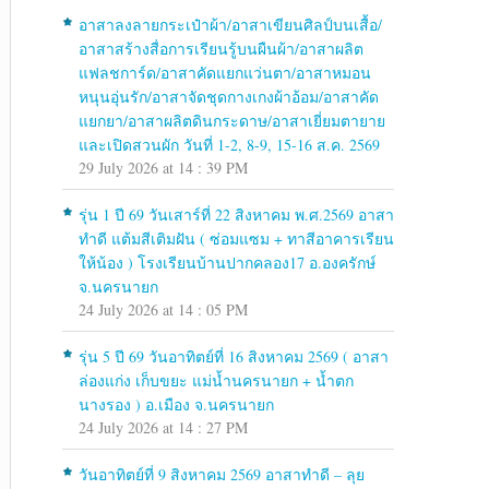
อาสาลงลายกระเป๋าผ้า/อาสาเขียนศิลป์บนเสื้อ/
อาสาสร้างสื่อการเรียนรู้บนผืนผ้า/อาสาผลิต
แฟลชการ์ด/อาสาคัดแยกแว่นตา/อาสาหมอน
หนุนอุ่นรัก/อาสาจัดชุดกางเกงผ้าอ้อม/อาสาคัด
แยกยา/อาสาผลิตดินกระดาษ/อาสาเยี่ยมตายาย
และเปิดสวนผัก วันที่ 1-2, 8-9, 15-16 ส.ค. 2569
29 July 2026 at 14 : 39 PM
รุ่น 1 ปี 69 วันเสาร์ที่ 22 สิงหาคม พ.ศ.2569 อาสา
ทำดี แต้มสีเติมฝัน ( ซ่อมแซม + ทาสีอาคารเรียน
ให้น้อง ) โรงเรียนบ้านปากคลอง17 อ.องครักษ์
จ.นครนายก
24 July 2026 at 14 : 05 PM
รุ่น 5 ปี 69 วันอาทิตย์ที่ 16 สิงหาคม 2569 ( อาสา
ล่องแก่ง เก็บขยะ แม่น้ำนครนายก + น้ำตก
นางรอง ) อ.เมือง จ.นครนายก
24 July 2026 at 14 : 27 PM
วันอาทิตย์ที่ 9 สิงหาคม 2569 อาสาทำดี – ลุย