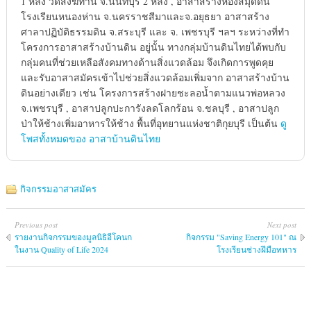
1 หลัง วัดสังฆทาน จ.นนทบุรี 2 หลัง , อาสาสร้างห้องสมุดดิน
โรงเรียนหนองห่าน จ.นครราชสีมาและจ.อยุธยา อาสาสร้าง
ศาลาปฏิบัติธรรมดิน จ.สระบุรี และ จ. เพชรบุรี ฯลฯ ระหว่างที่ทำ
โครงการอาสาสร้างบ้านดิน อยู่นั้น ทางกลุ่มบ้านดินไทยได้พบกับ
กลุ่มคนที่ช่วยเหลือสังคมทางด้านสิ่งแวดล้อม จึงเกิดการพูดคุย
และรับอาสาสมัครเข้าไปช่วยสิ่งแวดล้อมเพิ่มจาก อาสาสร้างบ้าน
ดินอย่างเดียว เช่น โครงการสร้างฝายชะลอน้ำตามแนวพ่อหลวง
จ.เพชรบุรี , อาสาปลูกปะการังลดโลกร้อน จ.ชลบุรี , อาสาปลูก
ป่าให้ช้างเพิ่มอาหารให้ช้าง พื้นที่อุทยานแห่งชาติกุยบุรี เป็นต้น
ดู
โพสทั้งหมดของ อาสาบ้านดินไทย
กิจกรรมอาสาสมัคร
Previous post
Next post
รายงานกิจกรรมของมูลนิธิอีโคนก
กิจกรรม "Saving Energy 101" ณ
ในงาน Quality of Life 2024
โรงเรียนช่างฝีมือทหาร