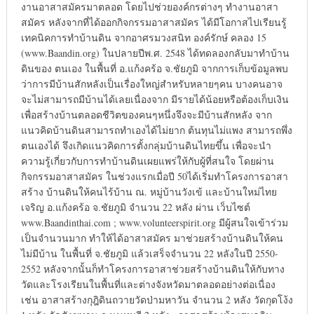
งานอาสาสมัครมาตลอด โดยไปช่วยองค์กรต่างๆ ทำงานอาสา
สมัคร หลังจากที่ได้ออกกิจกรรมอาสาสมัคร ได้มีโอกาสไปเรียนรู้
เทคนิคการทำบ้านดิน จากอาศรมวงสนิท องค์รักษ์ คลอง 15
(www.Baandin.org) ในปลายปีพ.ศ. 2548 ได้ทดลองกลับมาทำบ้าน
ดินของ ตนเอง ในพื้นที่ อ.แก้งคร้อ จ.ชัยภูมิ จากการเก็บข้อมูลพบ
ว่าการมีบ้านสักหลังเป็นเรื่องใหญ่สำหรับหลายๆคน บางคนอาจ
จะไม่สามารถมีบ้านได้เลยเนื่องจาก มีรายได้น้อยหรือต้องเก็บเงิน
เพื่อสร้างบ้านตลอดชีวิตของคนๆหนึ่งจึงจะมีบ้านสักหลัง จาก
แนวคิดบ้านดินสามารถทำเองได้ไม่ยาก ต้นทุนไม่แพง สามารถพึ่ง
ตนเองได้ จึงเกิดแนวคิดการตั้งกลุ่มบ้านดินไทยขึ้น เพื่อจะนำ
ความรู้เกี่ยวกับการทำบ้านดินเผยแพร่ให้กับผู้ที่สนใจ โดยผ่าน
กิจกรรมอาสาสมัคร ในช่วงแรกเมื่อปี 50ได้เริ่มทำโครงการอาสา
สร้าง บ้านดินให้คนไร้บ้าน ณ. หมู่บ้านวังเข้ และบ้านใหม่ไทย
เจริญ อ.แก้งคร้อ จ.ชัยภูมิ จำนวน 22 หลัง ผ่าน เว็บไซต์
www.Baandinthai.com ; www.volunteerspirit.org มีผู้สนใจเข้าร่วม
เป็นจำนวนมาก ทำให้ได้อาสาสมัคร มาช่วยสร้างบ้านดินให้คน
ไม่มีบ้าน ในพื้นที่ จ.ชัยภูมิ แล้วเสร็จจำนวน 22 หลังในปี 2550-
2552 หลังจากนั้นก็ทำโครงการอาสาช่วยสร้างบ้านดินให้กับทาง
วัดและโรงเรียนในพื้นที่และต่างจังหวัดมาตลอดอย่างต่อเนื่อง
เช่น อาสาสร้างกุฎิดินถวายวัดป่ามหาวัน จำนวน 2 หลัง วัดกุดโง้ง