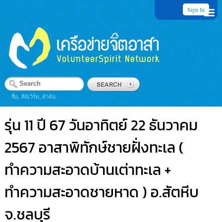
Sign In
ชื่อ, คีย์เวิร์ด, คำค้น
รุ่น 11 ปี 67 วันอาทิตย์ 22 ธันวาคม
2567 อาสาพิทักษ์ชายฝั่งทะเล (
ทำความสะอาดบ้านเต่าทะเล +
ทำความสะอาดชายหาด ) อ.สัตหีบ
จ.ชลบุรี