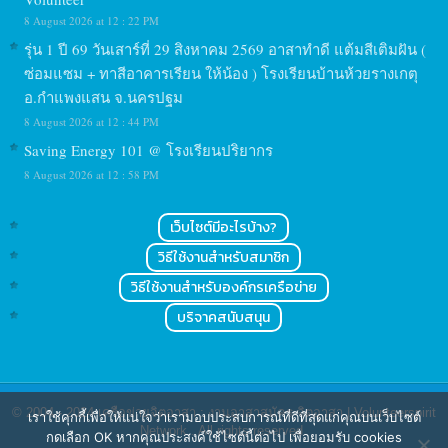
8 August 2026 at 12 : 22 PM
รุ่น 1 ปี 69 วันเสาร์ที่ 29 สิงหาคม 2569 อาสาทำดี แต้มสีเติมฝัน (
ซ่อมแซม + ทาสีอาคารเรียน ให้น้อง ) โรงเรียนบ้านห้วยรางเกตุ
อ.กำแพงแสน จ.นครปฐม
8 August 2026 at 12 : 44 PM
Saving Energy 101 @ โรงเรียนปริยากร
8 August 2026 at 12 : 58 PM
เว็บไซต์มีอะไรบ้าง?
วิธีใช้งานสำหรับสมาชิก
วิธีใช้งานสำหรับองค์กรเครือข่าย
บริจาคสนับสนุน
© 2004 - 2024
เครือข่ายจิตอาสา : งานอาสาสมัคร จิตอาสา | Volunteerspirit
เราใช้คุกกี้เพื่อให้แน่ใจว่าเรามอบประสบการณ์ที่ดีที่สุดแก่คุณบนเว็บไซต์
Network
. All rights reserved.
กดเลือก OK หากคุณประสงค์ใช้ไซต์นี้ต่อไป เพื่อยอมรับ cookies