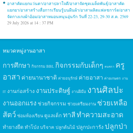
อาสาคัดแยกแว่นตา/อาสาปลาใจดี/อาสาจัดชุดเมล็ดพันธุ์/อาสาคัด
แยกยา/อาสาสร้างสื่อการเรียนรู้บนผืนผ้า/อาสาผลิตแฟลชการ์ด/อาสา
จัดกางเกงผ้าอ้อม/อาสาหมอนหนุนอุ่นรัก วันที่ 22-23, 29-30 ส.ค. 2569
29 July 2026 at 14 : 37 PM
หมวดหมู่งานอาสา
ครู
กิจกรรมกับเด็กๆ
การศึกษา
กิจกรรม BBL
คนชรา
อาสา
ค่ายนานาชาติ
ค่ายอาสา
ค่ายอนุรักษ์
ค่ายเกษตร
งาน
งานศิลปะ
งานประดิษฐ์
งานก่อสร้าง
งานฝีมือ
IT
ช่วยเหลือ
งานออกแรง
ช่วยกิจกรรม
ช่วยเตรียมงาน
สัตว์
ทาสี
ทำความสะอาด
ดูแลเด็ก
ซ่อมห้องเรียน
ปลูกป่า
ปลูกปะการัง
ทำยางยืด
ทำโป่ง
บริจาค
ปลูกต้นไม้