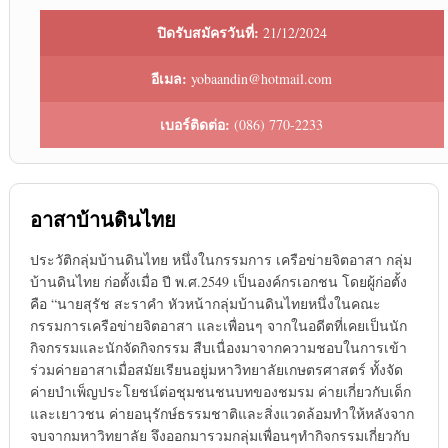
ปิดรับสมัครวันที่:
21/12/2024
อีเมล:
yobaandin@hotmail.com
เบอร์ติดต่อ:
(086) 770-2233
อาสาบ้านดินไทย
ประวัติกลุ่มบ้านดินไทย หนึ่งในกรรมการ เครือข่ายจิตอาสา กลุ่ม
บ้านดินไทย ก่อตั้งเมื่อ ปี พ.ศ.2549 เป็นองค์กรเอกชน โดยผู้ก่อตั้ง
คือ “นายสุรัช สะราคำ หัวหน้ากลุ่มบ้านดินไทยหนึ่งในคณะ
กรรมการเครือข่ายจิตอาสา และเพื่อนๆ จากในอดีตที่เคยเป็นนัก
กิจกรรมและนักจัดกิจกรรม สืบเนื่องมาจากความชอบในการเข้า
ร่วมค่ายอาสาเมื่อสมัยเรียนอยู่มหาวิทยาลัยเกษตรศาสตร์ ทั้งจัด
ค่ายบำเพ็ญประโยชน์ต่อชุมชนชนบทของชมรม ค่ายเกี่ยวกับเด็ก
และเยาวชน ค่ายอนุรักษ์ธรรมชาติและสิ่งแวดล้อมทำให้หลังจาก
จบจากมหาวิทยาลัย จึงออกมารวมกลุ่มเพื่อนๆทำกิจกรรมเกี่ยวกับ