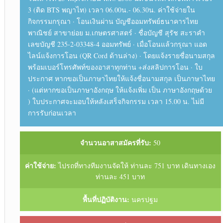
3 (ติด BTS พญาไท) เวลา 06.00น.- 06.30น. ค่าใช้จ่ายใน
กิจกรรมกรุณา · โอนเงินผ่าน บัญชีออมทรัพย์ธนาคารไทย
พาณิชย์ สาขาย่อย ม.เกษตรศาสตร์ · ชื่อบัญชี สุรัช สะราคำ
เลขบัญชี 235-2-03348-4 ออมทรัพย์ · เมื่อโอนแล้วกรุณา แอด
ไลน์แจ้งการโอน (QR Cord ด้านล่าง) · โดยแจ้งรายชื่อนามสกุล
พร้อมเบอร์โทรศัพท์ของอาสาทุกท่าน +ส่งสลิปการโอน · ใบ
ประกาศ หากขอเป็นภาษาไทยให้แจ้งชื่อนามสกุล เป็นภาษาไทย
· (แต่หากขอเป็นภาษาอังกฤษ ให้แจ้งเพิ่ม เป็น ภาษาอังกฤษด้วย
) ใบประกาศจะมอบให้หลังเสร็จกิจกรรม เวลา 15.00 น. ไม่มี
การรับก่อนเวลา
จำนวนอาสาสมัครที่รับ:
50
ค่าใช้จ่าย:
ไปรถที่ทางทีมงานจัดให้ ท่านละ 751 บาท เดินทางเอง
ท่านละ 451 บาท
พื้นที่ปฏิบัติงาน:
นครปฐม