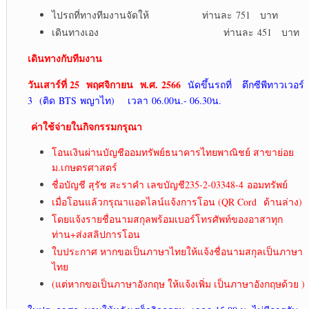
ไปรถที่ทางทีมงานจัดให้ ท่านละ 751 บาท
เดินทางเอง ท่านละ 451 บาท
เดินทางกับทีมงาน
วันเสาร์ที่ 2
5 พฤศจิกายน พ.ศ. 2566
นัดขึ้นรถที่ ตึกซีพีทาวเวอร์
3 (ติด BTS พญาไท) เวลา 06.00น.- 06.30น.
ค่าใช้จ่ายในกิจกรรมกรุณา
โอนเงินผ่านบัญชีออมทรัพย์ธนาคารไทยพาณิชย์ สาขาย่อย
ม.เกษตรศาสตร์
ชื่อบัญชี สุรัช สะราคำ เลขบัญชี235-2-03348-4 ออมทรัพย์
เมื่อโอนแล้วกรุณาแอดไลน์แจ้งการโอน (QR Cord ด้านล่าง)
โดยแจ้งรายชื่อนามสกุลพร้อมเบอร์โทรศัพท์ของอาสาทุก
ท่าน+ส่งสลิปการโอน
ใบประกาศ หากขอเป็นภาษาไทยให้แจ้งชื่อนามสกุลเป็นภาษา
ไทย
(แต่หากขอเป็นภาษาอังกฤษ ให้แจ้งเพิ่ม เป็นภาษาอังกฤษด้วย )