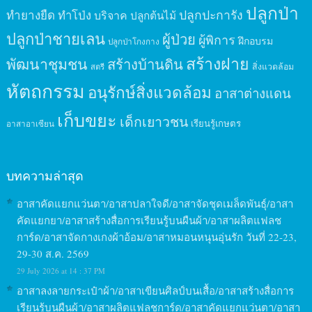
ปลูกป่า
ปลูกปะการัง
ทำยางยืด
ทำโป่ง
บริจาค
ปลูกต้นไม้
ปลูกป่าชายเลน
ผู้ป่วย
ผู้พิการ
ฝึกอบรม
ปลูกป่าโกงกาง
สร้างฝาย
พัฒนาชุมชน
สร้างบ้านดิน
สิ่งแวดล้อม
สตรี
หัตถกรรม
อนุรักษ์สิ่งแวดล้อม
อาสาต่างแดน
เก็บขยะ
เด็กเยาวชน
เรียนรู้เกษตร
อาสาอาเซียน
บทความล่าสุด
อาสาคัดแยกแว่นตา/อาสาปลาใจดี/อาสาจัดชุดเมล็ดพันธุ์/อาสา
คัดแยกยา/อาสาสร้างสื่อการเรียนรู้บนผืนผ้า/อาสาผลิตแฟลช
การ์ด/อาสาจัดกางเกงผ้าอ้อม/อาสาหมอนหนุนอุ่นรัก วันที่ 22-23,
29-30 ส.ค. 2569
29 July 2026 at 14 : 37 PM
อาสาลงลายกระเป๋าผ้า/อาสาเขียนศิลป์บนเสื้อ/อาสาสร้างสื่อการ
เรียนรู้บนผืนผ้า/อาสาผลิตแฟลชการ์ด/อาสาคัดแยกแว่นตา/อาสา