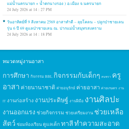
แม่น้ำนครนายก + น้ำตกนางรอง ) อ.เมือง จ.นครนายก
24 July 2026 at 14 : 27 PM
วันอาทิตย์ที่ 9 สิงหาคม 2569 อาสาทำดี – ลุยโคลน – ปลูกป่าชายเลน
รุ่น 6 ปี 69 ดูแลป่าชายเลน ณ. ปากแม่น้ำสมุทรสงคราม
24 July 2026 at 14 : 18 PM
หมวดหมู่งานอาสา
ครู
กิจกรรมกับเด็กๆ
การศึกษา
กิจกรรม BBL
คนชรา
อาสา
ค่ายนานาชาติ
ค่ายอาสา
ค่ายอนุรักษ์
ค่ายเกษตร
งาน
งานศิลปะ
งานประดิษฐ์
งานก่อสร้าง
งานฝีมือ
IT
ช่วยเหลือ
งานออกแรง
ช่วยกิจกรรม
ช่วยเตรียมงาน
สัตว์
ทาสี
ทำความสะอาด
ดูแลเด็ก
ซ่อมห้องเรียน