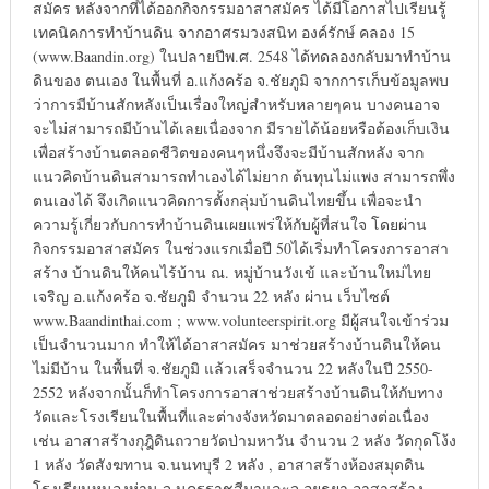
สมัคร หลังจากที่ได้ออกกิจกรรมอาสาสมัคร ได้มีโอกาสไปเรียนรู้
เทคนิคการทำบ้านดิน จากอาศรมวงสนิท องค์รักษ์ คลอง 15
(www.Baandin.org) ในปลายปีพ.ศ. 2548 ได้ทดลองกลับมาทำบ้าน
ดินของ ตนเอง ในพื้นที่ อ.แก้งคร้อ จ.ชัยภูมิ จากการเก็บข้อมูลพบ
ว่าการมีบ้านสักหลังเป็นเรื่องใหญ่สำหรับหลายๆคน บางคนอาจ
จะไม่สามารถมีบ้านได้เลยเนื่องจาก มีรายได้น้อยหรือต้องเก็บเงิน
เพื่อสร้างบ้านตลอดชีวิตของคนๆหนึ่งจึงจะมีบ้านสักหลัง จาก
แนวคิดบ้านดินสามารถทำเองได้ไม่ยาก ต้นทุนไม่แพง สามารถพึ่ง
ตนเองได้ จึงเกิดแนวคิดการตั้งกลุ่มบ้านดินไทยขึ้น เพื่อจะนำ
ความรู้เกี่ยวกับการทำบ้านดินเผยแพร่ให้กับผู้ที่สนใจ โดยผ่าน
กิจกรรมอาสาสมัคร ในช่วงแรกเมื่อปี 50ได้เริ่มทำโครงการอาสา
สร้าง บ้านดินให้คนไร้บ้าน ณ. หมู่บ้านวังเข้ และบ้านใหม่ไทย
เจริญ อ.แก้งคร้อ จ.ชัยภูมิ จำนวน 22 หลัง ผ่าน เว็บไซต์
www.Baandinthai.com ; www.volunteerspirit.org มีผู้สนใจเข้าร่วม
เป็นจำนวนมาก ทำให้ได้อาสาสมัคร มาช่วยสร้างบ้านดินให้คน
ไม่มีบ้าน ในพื้นที่ จ.ชัยภูมิ แล้วเสร็จจำนวน 22 หลังในปี 2550-
2552 หลังจากนั้นก็ทำโครงการอาสาช่วยสร้างบ้านดินให้กับทาง
วัดและโรงเรียนในพื้นที่และต่างจังหวัดมาตลอดอย่างต่อเนื่อง
เช่น อาสาสร้างกุฎิดินถวายวัดป่ามหาวัน จำนวน 2 หลัง วัดกุดโง้ง
1 หลัง วัดสังฆทาน จ.นนทบุรี 2 หลัง , อาสาสร้างห้องสมุดดิน
โรงเรียนหนองห่าน จ.นครราชสีมาและจ.อยุธยา อาสาสร้าง