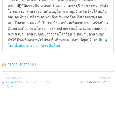
ศาลาปฏิบัติธรรมดิน จ.สระบุรี และ จ. เพชรบุรี ฯลฯ ระหว่างที่ทำ
โครงการอาสาสร้างบ้านดิน อยู่นั้น ทางกลุ่มบ้านดินไทยได้พบกับ
กลุ่มคนที่ช่วยเหลือสังคมทางด้านสิ่งแวดล้อม จึงเกิดการพูดคุย
และรับอาสาสมัครเข้าไปช่วยสิ่งแวดล้อมเพิ่มจาก อาสาสร้างบ้าน
ดินอย่างเดียว เช่น โครงการสร้างฝายชะลอน้ำตามแนวพ่อหลวง
จ.เพชรบุรี , อาสาปลูกปะการังลดโลกร้อน จ.ชลบุรี , อาสาปลูก
ป่าให้ช้างเพิ่มอาหารให้ช้าง พื้นที่อุทยานแห่งชาติกุยบุรี เป็นต้น
ดู
โพสทั้งหมดของ อาสาบ้านดินไทย
กิจกรรมอาสาสมัคร
Previous post
Next post
ค่ายอาสาพัฒนา​ชนบท​ "น่าน-เนิบ
ค่าย " คิดถึง​วิทยา​" ปี.5
เนิบ"