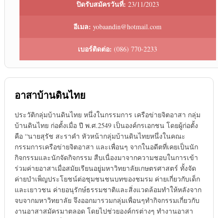
ปิดรับสมัครวันที่:
23/11/2023
อีเมล:
yobaandin@hotmail.com
เบอร์ติดต่อ:
(086) 770-2233
อาสาบ้านดินไทย
ประวัติกลุ่มบ้านดินไทย หนึ่งในกรรมการ เครือข่ายจิตอาสา กลุ่ม
บ้านดินไทย ก่อตั้งเมื่อ ปี พ.ศ.2549 เป็นองค์กรเอกชน โดยผู้ก่อตั้ง
คือ “นายสุรัช สะราคำ หัวหน้ากลุ่มบ้านดินไทยหนึ่งในคณะ
กรรมการเครือข่ายจิตอาสา และเพื่อนๆ จากในอดีตที่เคยเป็นนัก
กิจกรรมและนักจัดกิจกรรม สืบเนื่องมาจากความชอบในการเข้า
ร่วมค่ายอาสาเมื่อสมัยเรียนอยู่มหาวิทยาลัยเกษตรศาสตร์ ทั้งจัด
ค่ายบำเพ็ญประโยชน์ต่อชุมชนชนบทของชมรม ค่ายเกี่ยวกับเด็ก
และเยาวชน ค่ายอนุรักษ์ธรรมชาติและสิ่งแวดล้อมทำให้หลังจาก
จบจากมหาวิทยาลัย จึงออกมารวมกลุ่มเพื่อนๆทำกิจกรรมเกี่ยวกับ
งานอาสาสมัครมาตลอด โดยไปช่วยองค์กรต่างๆ ทำงานอาสา