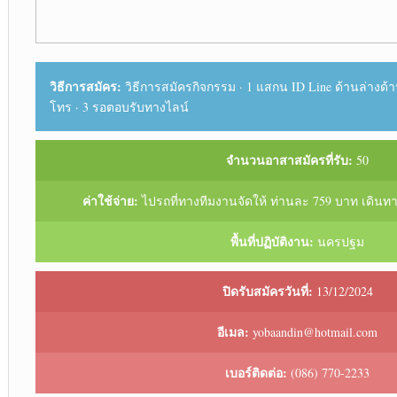
วิธีการสมัคร:
วิธีการสมัครกิจกรรม · 1 แสกน ID Line ด้านล่างด้าน
โทร · 3 รอตอบรับทางไลน์
จำนวนอาสาสมัครที่รับ:
50
ค่าใช้จ่าย:
ไปรถที่ทางทีมงานจัดให้ ท่านละ 759 บาท เดินท
พื้นที่ปฏิบัติงาน:
นครปฐม
ปิดรับสมัครวันที่:
13/12/2024
อีเมล:
yobaandin@hotmail.com
เบอร์ติดต่อ:
(086) 770-2233