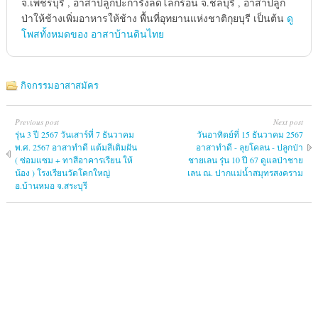
จ.เพชรบุรี , อาสาปลูกปะการังลดโลกร้อน จ.ชลบุรี , อาสาปลูก
ป่าให้ช้างเพิ่มอาหารให้ช้าง พื้นที่อุทยานแห่งชาติกุยบุรี เป็นต้น
ดู
โพสทั้งหมดของ อาสาบ้านดินไทย
กิจกรรมอาสาสมัคร
Previous post
Next post
รุ่น 3 ปี 2567 วันเสาร์ที่ 7 ธันวาคม
วันอาทิตย์ที่ 15 ธันวาคม 2567
พ.ศ. 2567 อาสาทำดี แต้มสีเติมฝัน
อาสาทำดี - ลุยโคลน - ปลูกป่า
( ซ่อมแซม + ทาสีอาคารเรียน ให้
ชายเลน รุ่น 10 ปี 67 ดูแลป่าชาย
น้อง ) โรงเรียนวัดโคกใหญ่
เลน ณ. ปากแม่น้ำสมุทรสงคราม
อ.บ้านหมอ จ.สระบุรี