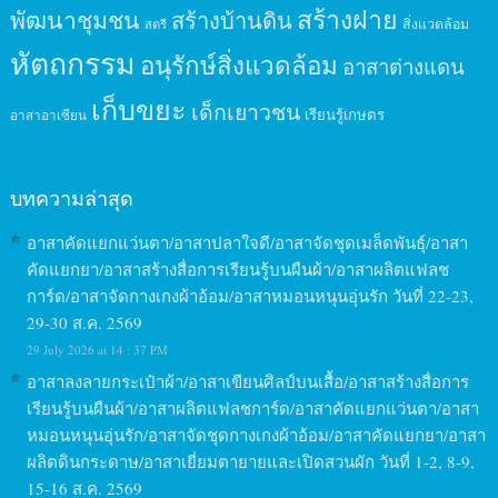
สร้างฝาย
พัฒนาชุมชน
สร้างบ้านดิน
สิ่งแวดล้อม
สตรี
หัตถกรรม
อนุรักษ์สิ่งแวดล้อม
อาสาต่างแดน
เก็บขยะ
เด็กเยาวชน
เรียนรู้เกษตร
อาสาอาเซียน
บทความล่าสุด
อาสาคัดแยกแว่นตา/อาสาปลาใจดี/อาสาจัดชุดเมล็ดพันธุ์/อาสา
คัดแยกยา/อาสาสร้างสื่อการเรียนรู้บนผืนผ้า/อาสาผลิตแฟลช
การ์ด/อาสาจัดกางเกงผ้าอ้อม/อาสาหมอนหนุนอุ่นรัก วันที่ 22-23,
29-30 ส.ค. 2569
29 July 2026 at 14 : 37 PM
อาสาลงลายกระเป๋าผ้า/อาสาเขียนศิลป์บนเสื้อ/อาสาสร้างสื่อการ
เรียนรู้บนผืนผ้า/อาสาผลิตแฟลชการ์ด/อาสาคัดแยกแว่นตา/อาสา
หมอนหนุนอุ่นรัก/อาสาจัดชุดกางเกงผ้าอ้อม/อาสาคัดแยกยา/อาสา
ผลิตดินกระดาษ/อาสาเยี่ยมตายายและเปิดสวนผัก วันที่ 1-2, 8-9,
15-16 ส.ค. 2569