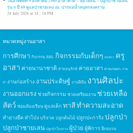
วันอาทิตย์ที่ 9 สิงหาคม 2569 อาสาทำดี – ลุยโคลน – ปลูกป่าชายเลน
รุ่น 6 ปี 69 ดูแลป่าชายเลน ณ. ปากแม่น้ำสมุทรสงคราม
24 July 2026 at 14 : 18 PM
หมวดหมู่งานอาสา
ครู
กิจกรรมกับเด็กๆ
การศึกษา
กิจกรรม BBL
คนชรา
อาสา
ค่ายนานาชาติ
ค่ายอาสา
ค่ายอนุรักษ์
ค่ายเกษตร
งาน
งานศิลปะ
งานประดิษฐ์
งานก่อสร้าง
งานฝีมือ
IT
ช่วยเหลือ
งานออกแรง
ช่วยกิจกรรม
ช่วยเตรียมงาน
สัตว์
ทาสี
ทำความสะอาด
ดูแลเด็ก
ซ่อมห้องเรียน
ปลูกป่า
ปลูกปะการัง
ทำยางยืด
ทำโป่ง
บริจาค
ปลูกต้นไม้
ปลูกป่าชายเลน
ผู้ป่วย
ผู้พิการ
ฝึกอบรม
ปลูกป่าโกงกาง