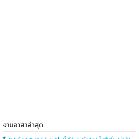
งานอาสาล่าสุด
อาสาคัดแยกแว่นตา/อาสาปลาใจดี/อาสาจัดชุดเมล็ดพันธุ์/อาสาคัด