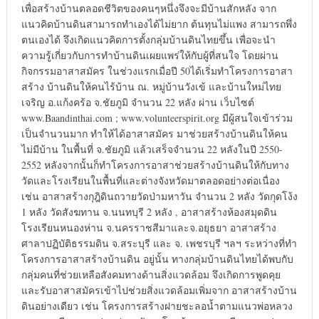
เพื่อสร้างบ้านตลอดชีวิตของคนๆหนึ่งจึงจะมีบ้านสักหลัง จาก
แนวคิดบ้านดินสามารถทำเองได้ไม่ยาก ต้นทุนไม่แพง สามารถพึ่ง
ตนเองได้ จึงเกิดแนวคิดการตั้งกลุ่มบ้านดินไทยขึ้น เพื่อจะนำ
ความรู้เกี่ยวกับการทำบ้านดินเผยแพร่ให้กับผู้ที่สนใจ โดยผ่าน
กิจกรรมอาสาสมัคร ในช่วงแรกเมื่อปี 50ได้เริ่มทำโครงการอาสา
สร้าง บ้านดินให้คนไร้บ้าน ณ. หมู่บ้านวังเข้ และบ้านใหม่ไทย
เจริญ อ.แก้งคร้อ จ.ชัยภูมิ จำนวน 22 หลัง ผ่าน เว็บไซต์
www.Baandinthai.com ; www.volunteerspirit.org มีผู้สนใจเข้าร่วม
เป็นจำนวนมาก ทำให้ได้อาสาสมัคร มาช่วยสร้างบ้านดินให้คน
ไม่มีบ้าน ในพื้นที่ จ.ชัยภูมิ แล้วเสร็จจำนวน 22 หลังในปี 2550-
2552 หลังจากนั้นก็ทำโครงการอาสาช่วยสร้างบ้านดินให้กับทาง
วัดและโรงเรียนในพื้นที่และต่างจังหวัดมาตลอดอย่างต่อเนื่อง
เช่น อาสาสร้างกุฎิดินถวายวัดป่ามหาวัน จำนวน 2 หลัง วัดกุดโง้ง
1 หลัง วัดสังฆทาน จ.นนทบุรี 2 หลัง , อาสาสร้างห้องสมุดดิน
โรงเรียนหนองห่าน จ.นครราชสีมาและจ.อยุธยา อาสาสร้าง
ศาลาปฏิบัติธรรมดิน จ.สระบุรี และ จ. เพชรบุรี ฯลฯ ระหว่างที่ทำ
โครงการอาสาสร้างบ้านดิน อยู่นั้น ทางกลุ่มบ้านดินไทยได้พบกับ
กลุ่มคนที่ช่วยเหลือสังคมทางด้านสิ่งแวดล้อม จึงเกิดการพูดคุย
และรับอาสาสมัครเข้าไปช่วยสิ่งแวดล้อมเพิ่มจาก อาสาสร้างบ้าน
ดินอย่างเดียว เช่น โครงการสร้างฝายชะลอน้ำตามแนวพ่อหลวง