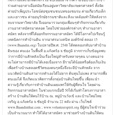
ร่วมค่ายอาสาเมื่อสมัยเรียนอยู่มหาวิทยาลัยเกษตรศาสตร์ ทั้งจัด
ค่ายบำเพ็ญประโยชน์ต่อชุมชนชนบทของชมรม ค่ายเกี่ยวกับเด็ก
และเยาวชน ค่ายอนุรักษ์ธรรมชาติและสิ่งแวดล้อมทำให้หลังจาก
จบจากมหาวิทยาลัย จึงออกมารวมกลุ่มเพื่อนๆทำกิจกรรมเกี่ยวกับ
งานอาสาสมัครมาตลอด โดยไปช่วยองค์กรต่างๆ ทำงานอาสา
สมัคร หลังจากที่ได้ออกกิจกรรมอาสาสมัคร ได้มีโอกาสไปเรียนรู้
เทคนิคการทำบ้านดิน จากอาศรมวงสนิท องค์รักษ์ คลอง 15
(www.Baandin.org) ในปลายปีพ.ศ. 2548 ได้ทดลองกลับมาทำบ้าน
ดินของ ตนเอง ในพื้นที่ อ.แก้งคร้อ จ.ชัยภูมิ จากการเก็บข้อมูลพบ
ว่าการมีบ้านสักหลังเป็นเรื่องใหญ่สำหรับหลายๆคน บางคนอาจ
จะไม่สามารถมีบ้านได้เลยเนื่องจาก มีรายได้น้อยหรือต้องเก็บเงิน
เพื่อสร้างบ้านตลอดชีวิตของคนๆหนึ่งจึงจะมีบ้านสักหลัง จาก
แนวคิดบ้านดินสามารถทำเองได้ไม่ยาก ต้นทุนไม่แพง สามารถพึ่ง
ตนเองได้ จึงเกิดแนวคิดการตั้งกลุ่มบ้านดินไทยขึ้น เพื่อจะนำ
ความรู้เกี่ยวกับการทำบ้านดินเผยแพร่ให้กับผู้ที่สนใจ โดยผ่าน
กิจกรรมอาสาสมัคร ในช่วงแรกเมื่อปี 50ได้เริ่มทำโครงการอาสา
สร้าง บ้านดินให้คนไร้บ้าน ณ. หมู่บ้านวังเข้ และบ้านใหม่ไทย
เจริญ อ.แก้งคร้อ จ.ชัยภูมิ จำนวน 22 หลัง ผ่าน เว็บไซต์
www.Baandinthai.com ; www.volunteerspirit.org มีผู้สนใจเข้าร่วม
เป็นจำนวนมาก ทำให้ได้อาสาสมัคร มาช่วยสร้างบ้านดินให้คน