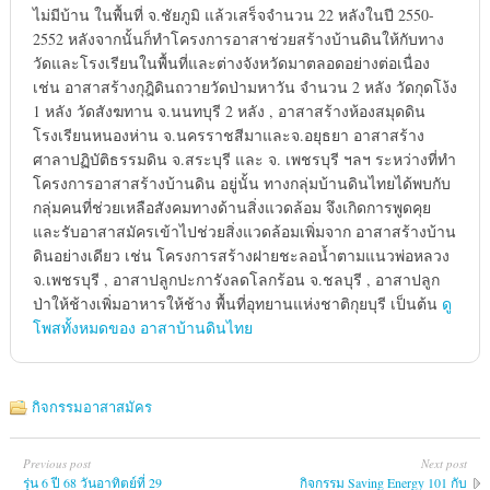
ไม่มีบ้าน ในพื้นที่ จ.ชัยภูมิ แล้วเสร็จจำนวน 22 หลังในปี 2550-
2552 หลังจากนั้นก็ทำโครงการอาสาช่วยสร้างบ้านดินให้กับทาง
วัดและโรงเรียนในพื้นที่และต่างจังหวัดมาตลอดอย่างต่อเนื่อง
เช่น อาสาสร้างกุฎิดินถวายวัดป่ามหาวัน จำนวน 2 หลัง วัดกุดโง้ง
1 หลัง วัดสังฆทาน จ.นนทบุรี 2 หลัง , อาสาสร้างห้องสมุดดิน
โรงเรียนหนองห่าน จ.นครราชสีมาและจ.อยุธยา อาสาสร้าง
ศาลาปฏิบัติธรรมดิน จ.สระบุรี และ จ. เพชรบุรี ฯลฯ ระหว่างที่ทำ
โครงการอาสาสร้างบ้านดิน อยู่นั้น ทางกลุ่มบ้านดินไทยได้พบกับ
กลุ่มคนที่ช่วยเหลือสังคมทางด้านสิ่งแวดล้อม จึงเกิดการพูดคุย
และรับอาสาสมัครเข้าไปช่วยสิ่งแวดล้อมเพิ่มจาก อาสาสร้างบ้าน
ดินอย่างเดียว เช่น โครงการสร้างฝายชะลอน้ำตามแนวพ่อหลวง
จ.เพชรบุรี , อาสาปลูกปะการังลดโลกร้อน จ.ชลบุรี , อาสาปลูก
ป่าให้ช้างเพิ่มอาหารให้ช้าง พื้นที่อุทยานแห่งชาติกุยบุรี เป็นต้น
ดู
โพสทั้งหมดของ อาสาบ้านดินไทย
กิจกรรมอาสาสมัคร
Previous post
Next post
รุ่น 6 ปี 68 วันอาทิตย์ที่ 29
กิจกรรม Saving Energy 101 กับ