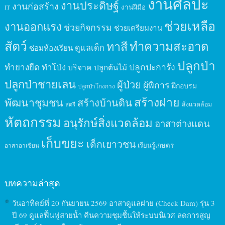
งานศิลปะ
งานประดิษฐ์
งานก่อสร้าง
งานฝีมือ
IT
ช่วยเหลือ
งานออกแรง
ช่วยกิจกรรม
ช่วยเตรียมงาน
สัตว์
ทาสี
ทำความสะอาด
ดูแลเด็ก
ซ่อมห้องเรียน
ปลูกป่า
ปลูกปะการัง
ทำยางยืด
ทำโป่ง
บริจาค
ปลูกต้นไม้
ปลูกป่าชายเลน
ผู้ป่วย
ผู้พิการ
ฝึกอบรม
ปลูกป่าโกงกาง
สร้างฝาย
พัฒนาชุมชน
สร้างบ้านดิน
สิ่งแวดล้อม
สตรี
หัตถกรรม
อนุรักษ์สิ่งแวดล้อม
อาสาต่างแดน
เก็บขยะ
เด็กเยาวชน
เรียนรู้เกษตร
อาสาอาเซียน
บทความล่าสุด
วันอาทิตย์ที่ 20 กันยายน 2569 อาสาดูแลฝาย (Check Dam) รุ่น 3
ปี 69 ดูแลฟื้นฟูสายน้ำ คืนความชุมชื้นให้ระบบนิเวศ ลดการสูญ