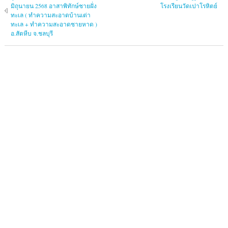
มิถุนายน 2568 อาสาพิทักษ์ชายฝั่ง
โรงเรียนวัดเปาโรหิตย์
ทะเล ( ทำความสะอาดบ้านเต่า
ทะเล + ทำความสะอาดชายหาด )
อ.สัตหีบ จ.ชลบุรี