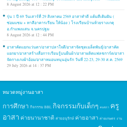
8 August 2026 at 12 : 22 PM
รุ่น 1 ปี 69 วันเสาร์ที่ 29 สิงหาคม 2569 อาสาทำดี แต้มสีเติมฝัน (
ซ่อมแซม + ทาสีอาคารเรียน ให้น้อง ) โรงเรียนบ้านห้วยรางเกตุ
อ.กำแพงแสน จ.นครปฐม
8 August 2026 at 12 : 44 PM
อาสาคัดแยกแว่นตา/อาสาปลาใจดี/อาสาจัดชุดเมล็ดพันธุ์/อาสาคัด
แยกยา/อาสาสร้างสื่อการเรียนรู้บนผืนผ้า/อาสาผลิตแฟลชการ์ด/อาสา
จัดกางเกงผ้าอ้อม/อาสาหมอนหนุนอุ่นรัก วันที่ 22-23, 29-30 ส.ค. 2569
29 July 2026 at 14 : 37 PM
หมวดหมู่งานอาสา
ครู
กิจกรรมกับเด็กๆ
การศึกษา
กิจกรรม BBL
คนชรา
อาสา
ค่ายนานาชาติ
ค่ายอาสา
ค่ายอนุรักษ์
ค่ายเกษตร
งาน