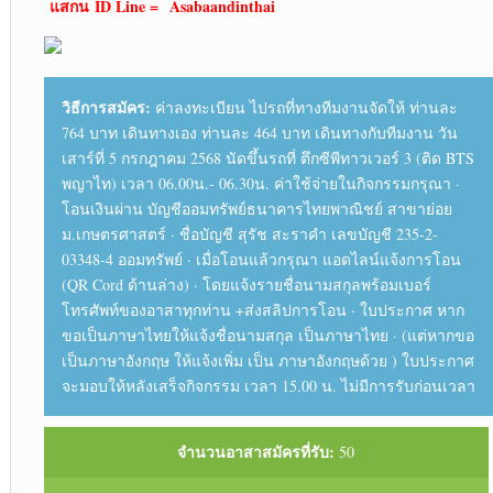
แสกน
ID Line =
Asabaandinthai
วิธีการสมัคร:
ค่าลงทะเบียน ไปรถที่ทางทีมงานจัดให้ ท่านละ
764 บาท เดินทางเอง ท่านละ 464 บาท เดินทางกับทีมงาน วัน
เสาร์ที่ 5 กรกฎาคม 2568 นัดขึ้นรถที่ ตึกซีพีทาวเวอร์ 3 (ติด BTS
พญาไท) เวลา 06.00น.- 06.30น. ค่าใช้จ่ายในกิจกรรมกรุณา ·
โอนเงินผ่าน บัญชีออมทรัพย์ธนาคารไทยพาณิชย์ สาขาย่อย
ม.เกษตรศาสตร์ · ชื่อบัญชี สุรัช สะราคำ เลขบัญชี 235-2-
03348-4 ออมทรัพย์ · เมื่อโอนแล้วกรุณา แอดไลน์แจ้งการโอน
(QR Cord ด้านล่าง) · โดยแจ้งรายชื่อนามสกุลพร้อมเบอร์
โทรศัพท์ของอาสาทุกท่าน +ส่งสลิปการโอน · ใบประกาศ หาก
ขอเป็นภาษาไทยให้แจ้งชื่อนามสกุล เป็นภาษาไทย · (แต่หากขอ
เป็นภาษาอังกฤษ ให้แจ้งเพิ่ม เป็น ภาษาอังกฤษด้วย ) ใบประกาศ
จะมอบให้หลังเสร็จกิจกรรม เวลา 15.00 น. ไม่มีการรับก่อนเวลา
จำนวนอาสาสมัครที่รับ:
50